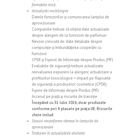
formatele mici)
Actualizări multilingve
Datele furnizorilor și comunicarea lanțului de
aprovizionare
Companiile trebuie să obțină date actualizate
despre alergeni de la furnizorii de parfumuri
Nevoie crescută de: date detaliate despre
compoziție și îmbunătățirea cooperării cu
furnizorii
CPSR și Fișierul de Informații despre Produs (PIF)
Evaluările de siguranță trebuie actualizate:
reevaluarea expunerii la alergeni; actualizare a
profilurilor toxicologice = impact pe: Rapoarte
de siguranță a produselor cosmetice (CPSR);
Fișiere de Informații despre Produs (PIF)
Accesul pe piață și riscurile de tranziție
Începând cu 31 iulie 2026, doar produsele
conforme pot fi plasate pe piața UE. Riscurile
cheie includ:
Stocuri neconforme rămase în lanțurile de
aprovizionare
Întârzieri în actualizările etichetei