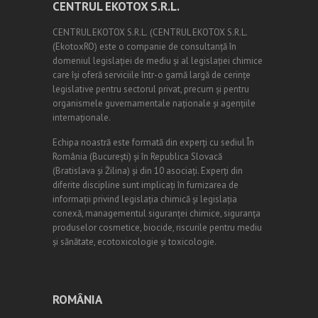
CENTRUL EKOTOX S.R.L.
CENTRUL EKOTOX S.R.L.
(
CENTRUL EKOTOX S.R.L.
(EkotoxRO) este o companie de consultanță în
domeniul legislației de mediu și al legislației chimice
care își oferă serviciile într-o gamă largă de cerințe
legislative pentru sectorul privat, precum și pentru
organismele guvernamentale naționale și agențiile
internaționale.
Echipa noastră este formată din experți cu sediul În
România (
Bucureşti
) și în Republica Slovacă
(Bratislava și Žilina) și din 10 asociați. Experți din
diferite discipline sunt implicați în furnizarea de
informații privind legislația chimică și legislația
conexă, managementul siguranței chimice, siguranța
produselor cosmetice, biocide, riscurile pentru mediu
și sănătate, ecotoxicologie și toxicologie.
ROMÂNIA