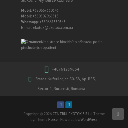
Str. Kochur Hryhorii 19, clădirea 6
Mobil:
+380667330343
Mobil:
+380502968515
Whatsapp:
+380667330343
E-mail: ekotox@ekotox.com.ua
+40761239654
Strada Nuferilor, nr. 50-58, Ap. B55,
Sector 1, Bucuresti, Romania
Copyright © 2026
CENTRUL EKOTOX S.R.L.
| Theme
by:
Theme Horse
| Powered by:
WordPress