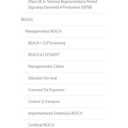
Afara UE În Temeiul Regulamentului Privind
Siguranța Generală A Produselor (GPSR)
REACH
Managementul REACH
REACH + CLP Screening
REACH A CLP AUDIT
Managementul Chimic
Utilizator Din Aval
Scenariul De Expunere
Control Și Sancțiuni
Implementarea Sistemului REACH
Certificat REACH