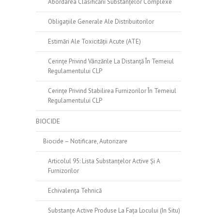
Abordarea Clasificării Substanțelor Complexe
Obligațiile Generale Ale Distribuitorilor
Estimări Ale Toxicității Acute (ATE)
Cerințe Privind Vânzările La Distanță În Temeiul
Regulamentului CLP
Cerințe Privind Stabilirea Furnizorilor În Temeiul
Regulamentului CLP
BIOCIDE
Biocide – Notificare, Autorizare
Articolul 95: Lista Substanțelor Active Și A
Furnizorilor
Echivalența Tehnică
Substanțe Active Produse La Fața Locului (in Situ)