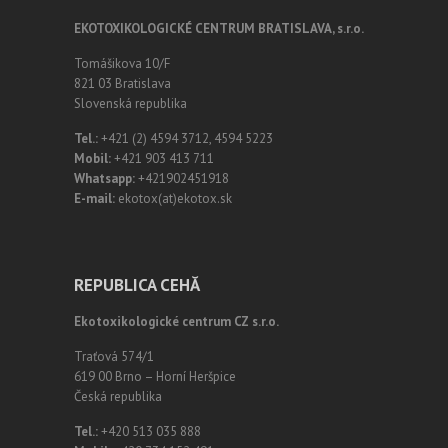
EKOTOXIKOLOGICKÉ CENTRUM BRATISLAVA, s.r.o.
Tomášikova 10/F
821 03 Bratislava
Slovenská republika
Tel.:
+421 (2) 4594 3712, 4594 5223
Mobil:
+421 903 413 711
Whatsapp:
+421902451918
E-mail:
ekotox(at)ekotox.sk
REPUBLICA CEHĂ
Ekotoxikologické centrum CZ s.r.o.
Traťová 574/1
619 00 Brno – Horní Heršpice
Česká republika
Tel.:
+420 513 035 888