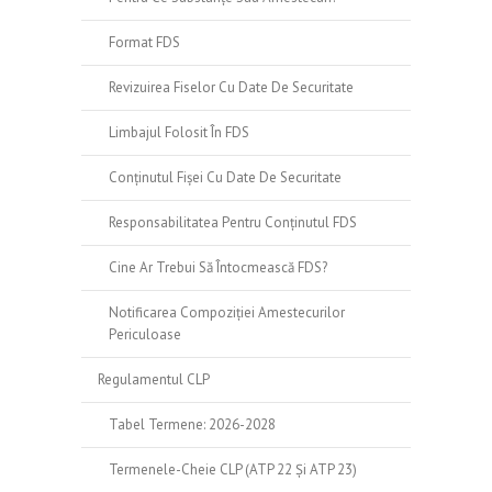
Format FDS
Revizuirea Fiselor Cu Date De Securitate
Limbajul Folosit În FDS
Conținutul Fișei Cu Date De Securitate
Responsabilitatea Pentru Conținutul FDS
Cine Ar Trebui Să Întocmească FDS?
Notificarea Compoziției Amestecurilor
Periculoase
Regulamentul CLP
Tabel Termene: 2026-2028
Termenele-Cheie CLP (ATP 22 Și ATP 23)