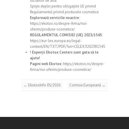
lucrărilor de artă.
Sprijin deplin pentru obligațiile UE privind
Regulamentul privind produsele cosmetice
Explorează serviciile noastre:
https://ekotox.ro/despre-firma/noi-
oferim/produse-cosmetice/
REGULAMENTUL COMISIEI (UE) 2023/1545:
https://eur-lex.europa.eu/legal-
content/EN/TXT/PDF/?uri=CELEX:32023R1545
! Experții Ekotox Centers sunt gata să te
ajute!
Pagini web Ekotox:
https://ekotox.ro/despre-
firma/noi-oferim/produse-cosmetice/
←
EkotoxInfo 05/2026
Comisia Europeană
→