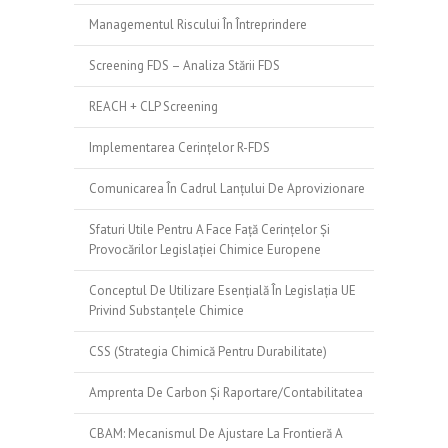
Managementul Riscului În Întreprindere
Screening FDS – Analiza Stării FDS
REACH + CLP Screening
Implementarea Cerințelor R-FDS
Comunicarea În Cadrul Lanțului De Aprovizionare
Sfaturi Utile Pentru A Face Față Cerințelor Și
Provocărilor Legislației Chimice Europene
Conceptul De Utilizare Esențială În Legislația UE
Privind Substanțele Chimice
CSS (Strategia Chimică Pentru Durabilitate)
Amprenta De Carbon Și Raportare/contabilitatea
CBAM: Mecanismul De Ajustare La Frontieră A