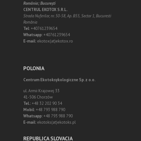
România;
Bucureşti
CENTRUL EKOTOX S.R.L.
Strada Nuferilor, nr. 50-58, Ap. B55, Sector 1, Bucuresti
România
Tel:
+40761239654
Whatsapp:
+40761239654
E-mail:
ekotox(at)ekotox.ro
POLONIA
Centrum Ekotoksykologiczne Sp. z o.o.
ul. Armii Krajowej 33
41-506 Chorzów
Tel.:
+48 32 202 90 34
Mobil:
+48 793 988 790
Whatsapp:
+48 793 988 790
E-mail:
ekotoks(at)ekotoks.pl
REPUBLICA SLOVACIA