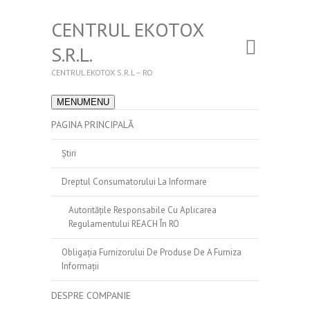
CENTRUL EKOTOX
S.R.L.
CENTRUL EKOTOX S.R.L – RO
MENU
MENU
PAGINA PRINCIPALĂ
Știri
Dreptul Consumatorului La Informare
Autoritățile Responsabile Cu Aplicarea
Regulamentului REACH În RO
Obligația Furnizorului De Produse De A Furniza
Informații
DESPRE COMPANIE