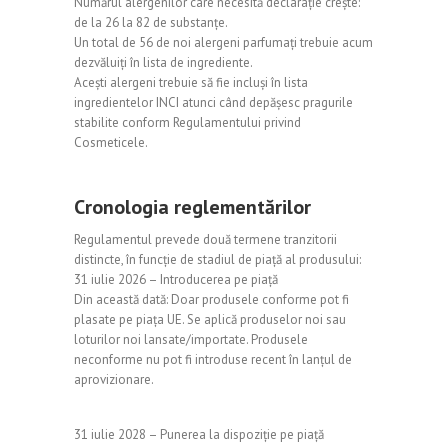
Numărul alergenilor care necesită declarație crește:
de la 26 la 82 de substanțe.
Un total de 56 de noi alergeni parfumați trebuie acum
dezvăluiți în lista de ingrediente.
Acești alergeni trebuie să fie incluși în lista
ingredientelor INCI atunci când depășesc pragurile
stabilite conform Regulamentului privind
Cosmeticele.
Cronologia reglementărilor
Regulamentul prevede două termene tranzitorii
distincte, în funcție de stadiul de piață al produsului:
31 iulie 2026 – Introducerea pe piață
Din această dată: Doar produsele conforme pot fi
plasate pe piața UE. Se aplică produselor noi sau
loturilor noi lansate/importate. Produsele
neconforme nu pot fi introduse recent în lanțul de
aprovizionare.
31 iulie 2028 – Punerea la dispoziție pe piață