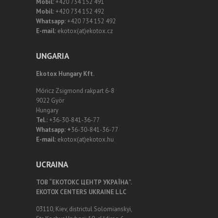
Mobil:
+420 734 152 491
Mobil:
+420 734 152 492
Whatsapp:
+420 734 152 492
E-mail:
ekotox(at)ekotox.cz
UNGARIA
Ekotox Hungary Kft.
Móricz Zsigmond rakpart 6-8
9022 Györ
Hungary
Tel.:
+36-30-841-36-77
Whatsapp: +
36-30-841-36-77
E-mail:
ekotox(at)ekotox.hu
UCRAINA
ТОВ “ЕКОТОКС ЦЕНТР УКРАЇНА”.
EKOTOX CENTERS UKRAINE LLC
03110, Kiev, districtul Solomianskyi,