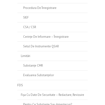
Procedura De Înregistrare
SIEF
CSA / CSR
Cerințe De Informare – Înregistrare
Setul De Instrumente QSAR
Limitări
Substanțe CMR
Evaluarea Substanțelor
FDS
Fișa Cu Date De Securitate – Redactare, Revizuire
Pentru Ce Substanțe Sau Amestecuri?