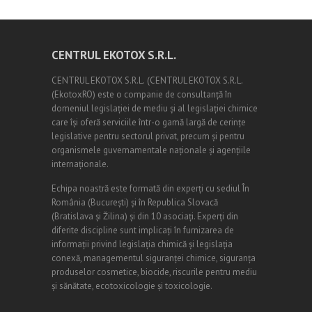
CENTRUL EKOTOX S.R.L.
CENTRUL EKOTOX S.R.L.
(
CENTRUL EKOTOX S.R.L.
(EkotoxRO) este o companie de consultanță în
domeniul legislației de mediu și al legislației chimice
care își oferă serviciile într-o gamă largă de cerințe
legislative pentru sectorul privat, precum și pentru
organismele guvernamentale naționale și agențiile
internaționale.
Echipa noastră este formată din experți cu sediul În
România (
Bucureşti
) și în Republica Slovacă
(Bratislava și Žilina) și din 10 asociați. Experți din
diferite discipline sunt implicați în furnizarea de
informații privind legislația chimică și legislația
conexă, managementul siguranței chimice, siguranța
produselor cosmetice, biocide, riscurile pentru mediu
și sănătate, ecotoxicologie și toxicologie.