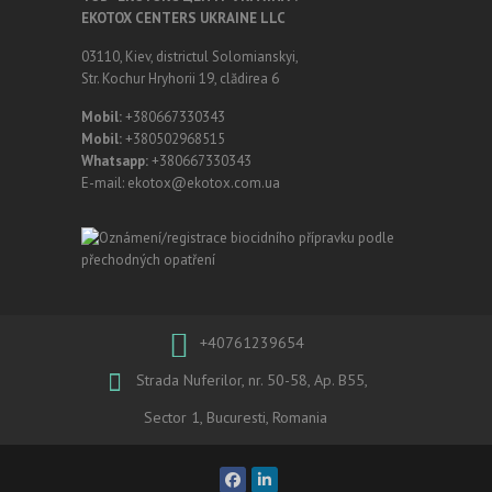
EKOTOX CENTERS UKRAINE LLC
03110, Kiev, districtul Solomianskyi,
Str. Kochur Hryhorii 19, clădirea 6
Mobil:
+380667330343
Mobil:
+380502968515
Whatsapp:
+380667330343
E-mail: ekotox@ekotox.com.ua
+40761239654
Strada Nuferilor, nr. 50-58, Ap. B55,
Sector 1, Bucuresti, Romania