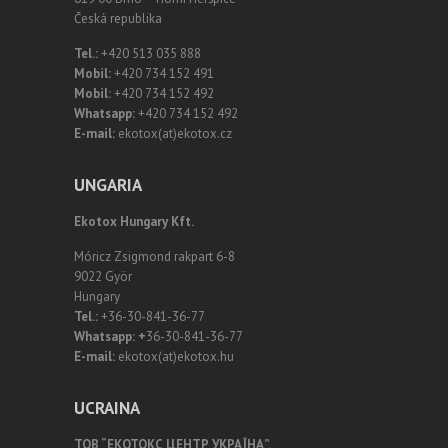
Česká republika
Tel.:
+420 513 035 888
Mobil:
+420 734 152 491
Mobil:
+420 734 152 492
Whatsapp:
+420 734 152 492
E-mail:
ekotox(at)ekotox.cz
UNGARIA
Ekotox Hungary Kft.
Móricz Zsigmond rakpart 6-8
9022 Györ
Hungary
Tel.:
+36-30-841-36-77
Whatsapp: +
36-30-841-36-77
E-mail:
ekotox(at)ekotox.hu
UCRAINA
ТОВ “ЕКОТОКС ЦЕНТР УКРАЇНА”.