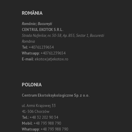
ROMÂNIA
România;
Bucureşti
CENTRUL EKOTOX S.R.L.
Strada Nuferilor, nr. 50-58, Ap. B55, Sector 1, Bucuresti
România
Tel:
+40761239654
Whatsapp:
+40761239654
E-mail:
ekotox(at)ekotox.ro
POLONIA
Centrum Ekotoksykologiczne Sp. z o.o.
ul. Armii Krajowej 33
41-506 Chorzów
Tel.:
+48 32 202 90 34
Mobil:
+48 793 988 790
Whatsapp:
+48 793 988 790