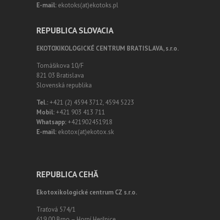
E-mail:
ekotoks(at)ekotoks.pl
REPUBLICA SLOVACIA
EKOTOXIKOLOGICKÉ CENTRUM BRATISLAVA, s.r.o.
Tomášikova 10/F
821 03 Bratislava
Slovenská republika
Tel.:
+421 (2) 4594 3712, 4594 5223
Mobil:
+421 903 413 711
Whatsapp:
+421902451918
E-mail:
ekotox(at)ekotox.sk
REPUBLICA CEHĂ
Ekotoxikologické centrum CZ s.r.o.
Traťová 574/1
619 00 Brno – Horní Heršpice