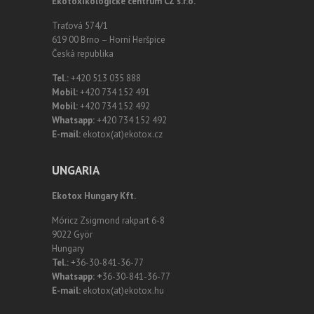
Ekotoxikologické centrum CZ s.r.o.
Traťová 574/1
619 00 Brno – Horní Heršpice
Česká republika
Tel.:
+420 513 035 888
Mobil:
+420 734 152 491
Mobil:
+420 734 152 492
Whatsapp:
+420 734 152 492
E-mail:
ekotox(at)ekotox.cz
UNGARIA
Ekotox Hungary Kft.
Móricz Zsigmond rakpart 6-8
9022 Györ
Hungary
Tel.:
+36-30-841-36-77
Whatsapp: +
36-30-841-36-77
E-mail:
ekotox(at)ekotox.hu