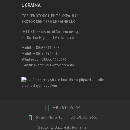
UCRAINA
ТОВ “ЕКОТОКС ЦЕНТР УКРАЇНА”.
EKOTOX CENTERS UKRAINE LLC
03110, Kiev, districtul Solomianskyi,
Str. Kochur Hryhorii 19, clădirea 6
Mobil:
+380667330343
Mobil:
+380502968515
Whatsapp:
+380667330343
E-mail: ekotox@ekotox.com.ua
+40761239654
Strada Nuferilor, nr. 50-58, Ap. B55,
Sector 1, Bucuresti, Romania