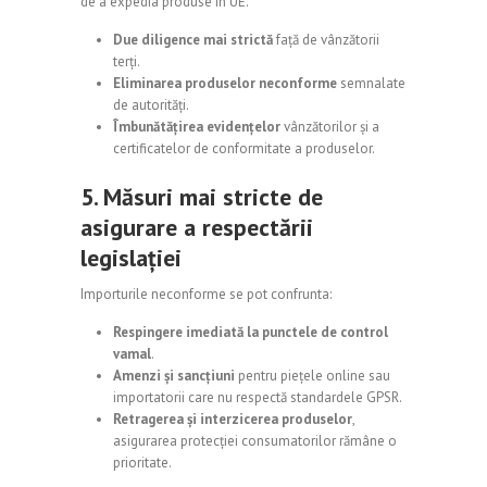
de a expedia produse în UE.
Due diligence mai strictă
față de vânzătorii
terți.
Eliminarea produselor neconforme
semnalate
de autorități.
Îmbunătățirea evidențelor
vânzătorilor și a
certificatelor de conformitate a produselor.
5. Măsuri mai stricte de
asigurare a respectării
legislației
Importurile neconforme se pot confrunta:
Respingere imediată la punctele de control
vamal
.
Amenzi și sancțiuni
pentru piețele online sau
importatorii care nu respectă standardele GPSR.
Retragerea și interzicerea produselor
,
asigurarea protecției consumatorilor rămâne o
prioritate.