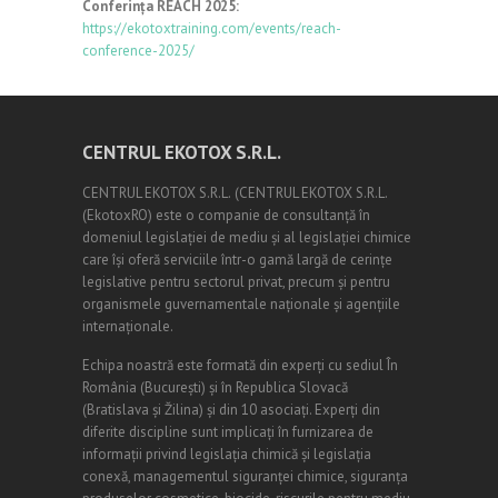
Conferința REACH 2025:
https://ekotoxtraining.com/events/reach-
conference-2025/
CENTRUL EKOTOX S.R.L.
CENTRUL EKOTOX S.R.L.
(
CENTRUL EKOTOX S.R.L.
(EkotoxRO) este o companie de consultanță în
domeniul legislației de mediu și al legislației chimice
care își oferă serviciile într-o gamă largă de cerințe
legislative pentru sectorul privat, precum și pentru
organismele guvernamentale naționale și agențiile
internaționale.
Echipa noastră este formată din experți cu sediul În
România (
Bucureşti
) și în Republica Slovacă
(Bratislava și Žilina) și din 10 asociați. Experți din
diferite discipline sunt implicați în furnizarea de
informații privind legislația chimică și legislația
conexă, managementul siguranței chimice, siguranța