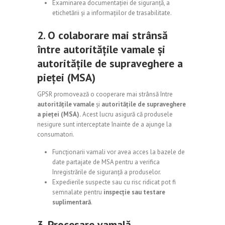
Examinarea documentației de siguranță, a
etichetării și a informațiilor de trasabilitate.
2. O colaborare mai strânsă
între autoritățile vamale și
autoritățile de supraveghere a
pieței (MSA)
GPSR promovează o cooperare mai strânsă între
autoritățile vamale
și
autoritățile de supraveghere
a pieței (MSA).
Acest lucru asigură că produsele
nesigure sunt interceptate înainte de a ajunge la
consumatori.
Funcționarii vamali vor avea acces la bazele de
date partajate de MSA pentru a verifica
înregistrările de siguranță a produselor.
Expedierile suspecte sau cu risc ridicat pot fi
semnalate pentru
inspecție sau testare
suplimentară
.
3. Procesare vamală