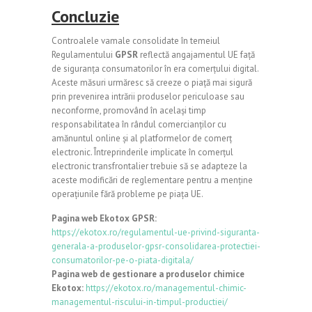
Concluzie
Controalele vamale consolidate în temeiul
Regulamentului
GPSR
reflectă angajamentul UE față
de siguranța consumatorilor în era comerțului digital.
Aceste măsuri urmăresc să creeze o piață mai sigură
prin prevenirea intrării produselor periculoase sau
neconforme, promovând în același timp
responsabilitatea în rândul comercianților cu
amănuntul online și al platformelor de comerț
electronic. Întreprinderile implicate în comerțul
electronic transfrontalier trebuie să se adapteze la
aceste modificări de reglementare pentru a menține
operațiunile fără probleme pe piața UE.
Pagina web Ekotox GPSR:
https://ekotox.ro/regulamentul-ue-privind-siguranta-
generala-a-produselor-gpsr-consolidarea-protectiei-
consumatorilor-pe-o-piata-digitala/
Pagina web de gestionare a produselor chimice
Ekotox:
https://ekotox.ro/managementul-chimic-
managementul-riscului-in-timpul-productiei/