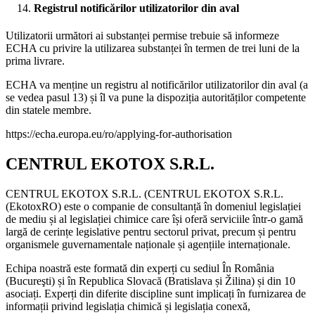
Registrul notificărilor utilizatorilor din aval
Utilizatorii următori ai substanței permise trebuie să informeze
ECHA cu privire la utilizarea substanței în termen de trei luni de la
prima livrare.
ECHA va menține un registru al notificărilor utilizatorilor din aval (a
se vedea pasul 13) și îl va pune la dispoziția autorităților competente
din statele membre.
https://echa.europa.eu/ro/applying-for-authorisation
CENTRUL EKOTOX S.R.L.
CENTRUL EKOTOX S.R.L.
(
CENTRUL EKOTOX S.R.L.
(EkotoxRO) este o companie de consultanță în domeniul legislației
de mediu și al legislației chimice care își oferă serviciile într-o gamă
largă de cerințe legislative pentru sectorul privat, precum și pentru
organismele guvernamentale naționale și agențiile internaționale.
Echipa noastră este formată din experți cu sediul În România
(
Bucureşti
) și în Republica Slovacă (Bratislava și Žilina) și din 10
asociați. Experți din diferite discipline sunt implicați în furnizarea de
informații privind legislația chimică și legislația conexă,