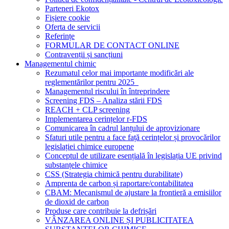
Parteneri Ekotox
Fișiere cookie
Oferta de servicii
Referințe
FORMULAR DE CONTACT ONLINE
Contravenții și sancțiuni
Managementul chimic
Rezumatul celor mai importante modificări ale
reglementărilor pentru 2025
Managementul riscului în întreprindere
Screening FDS – Analiza stării FDS
REACH + CLP screening
Implementarea cerințelor r-FDS
Comunicarea în cadrul lanțului de aprovizionare
Sfaturi utile pentru a face față cerințelor și provocărilor
legislației chimice europene
Conceptul de utilizare esențială în legislația UE privind
substanțele chimice
CSS (Strategia chimică pentru durabilitate)
Amprenta de carbon și raportare/contabilitatea
CBAM: Mecanismul de ajustare la frontieră a emisiilor
de dioxid de carbon
Produse care contribuie la defrișări
VÂNZAREA ONLINE ȘI PUBLICITATEA