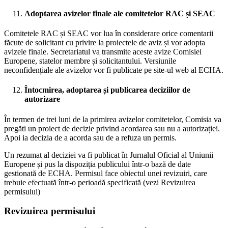
Adoptarea avizelor finale ale comitetelor RAC și SEAC
Comitetele RAC și SEAC vor lua în considerare orice comentarii
făcute de solicitant cu privire la proiectele de aviz și vor adopta
avizele finale. Secretariatul va transmite aceste avize Comisiei
Europene, statelor membre și solicitantului. Versiunile
neconfidențiale ale avizelor vor fi publicate pe site-ul web al ECHA.
Întocmirea, adoptarea și publicarea deciziilor de
autorizare
În termen de trei luni de la primirea avizelor comitetelor, Comisia va
pregăti un proiect de decizie privind acordarea sau nu a autorizației.
Apoi ia decizia de a acorda sau de a refuza un permis.
Un rezumat al deciziei va fi publicat în Jurnalul Oficial al Uniunii
Europene și pus la dispoziția publicului într-o bază de date
gestionată de ECHA. Permisul face obiectul unei revizuiri, care
trebuie efectuată într-o perioadă specificată (vezi Revizuirea
permisului)
Revizuirea permisului