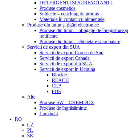
DETERGENȚI ȘI SURFACTANTI
Produse cosmetice
Subiecte – coaching de produs
Materiale în contact cu alimentele
Produse din tutun și țigări electronice
Produse din tutun – obligație de înregistrare și
notificare
Produse din tutun – etichetare si ambalare
Servicii de export din SUA
Servicii de export Coreea de Sud
Servicii de export Canada
Servicii de export din SUA
Servicii de export în Ucraina
Biocide
REACH
CLP
FDS
Alte
Produse SW – CHEMDOX
Produse de îngrășăminte
Lumânări
RO
CZ
PL
SK