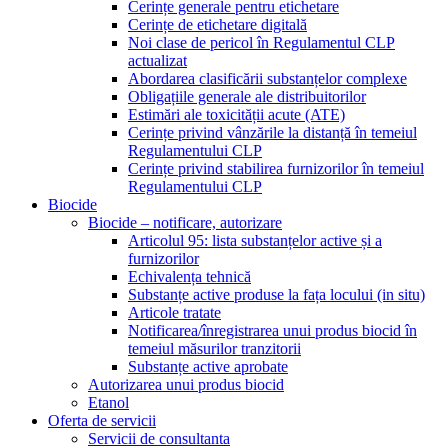
Cerințe generale pentru etichetare
Cerințe de etichetare digitală
Noi clase de pericol în Regulamentul CLP
actualizat
Abordarea clasificării substanțelor complexe
Obligațiile generale ale distribuitorilor
Estimări ale toxicității acute (ATE)
Cerințe privind vânzările la distanță în temeiul
Regulamentului CLP
Cerințe privind stabilirea furnizorilor în temeiul
Regulamentului CLP
Biocide
Biocide – notificare, autorizare
Articolul 95: lista substanțelor active și a
furnizorilor
Echivalența tehnică
Substanțe active produse la fața locului (in situ)
Articole tratate
Notificarea/înregistrarea unui produs biocid în
temeiul măsurilor tranzitorii
Substanțe active aprobate
Autorizarea unui produs biocid
Etanol
Oferta de servicii
Servicii de consultanta