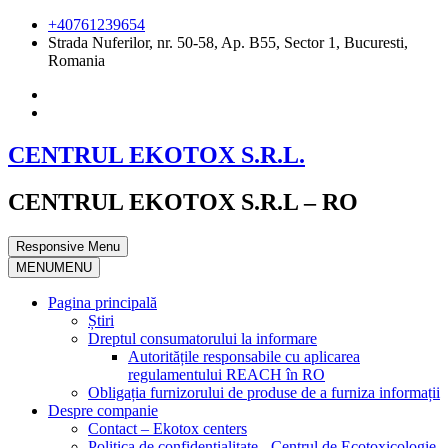
+40761239654
Strada Nuferilor, nr. 50-58, Ap. B55, Sector 1, Bucuresti,
Romania
CENTRUL EKOTOX S.R.L.
CENTRUL EKOTOX S.R.L – RO
Responsive Menu
MENU
MENU
Pagina principală
Știri
Dreptul consumatorului la informare
Autoritățile responsabile cu aplicarea
regulamentului REACH în RO
Obligația furnizorului de produse de a furniza informații
Despre companie
Contact – Ekotox centers
Politica de confidențialitate - Centrul de Ecotoxicologie