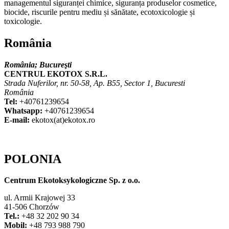
managementul siguranței chimice, siguranța produselor cosmetice,
biocide, riscurile pentru mediu și sănătate, ecotoxicologie și
toxicologie.
România
România;
Bucureşti
CENTRUL EKOTOX S.R.L.
Strada Nuferilor, nr. 50-58, Ap. B55, Sector 1, Bucuresti
România
Tel:
+40761239654
Whatsapp:
+40761239654
E-mail:
ekotox(at)ekotox.ro
POLONIA
Centrum Ekotoksykologiczne Sp. z o.o.
ul. Armii Krajowej 33
41-506 Chorzów
Tel.:
+48 32 202 90 34
Mobil:
+48 793 988 790