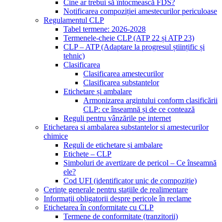
Cine ar trebui să întocmească FDS?
Notificarea compoziției amestecurilor periculoase
Regulamentul CLP
Tabel termene: 2026-2028
Termenele-cheie CLP (ATP 22 și ATP 23)
CLP – ATP (Adaptare la progresul științific și
tehnic)
Clasificarea
Clasificarea amestecurilor
Clasificarea substantelor
Etichetare și ambalare
Armonizarea argintului conform clasificării
CLP: ce înseamnă și de ce contează
Reguli pentru vânzările pe internet
Etichetarea si ambalarea substantelor si amestecurilor
chimice
Reguli de etichetare și ambalare
Etichete – CLP
Simboluri de avertizare de pericol – Ce înseamnă
ele?
Cod UFI (identificator unic de compoziție)
Cerințe generale pentru stațiile de realimentare
Informații obligatorii despre pericole în reclame
Etichetarea în conformitate cu CLP
Termene de conformitate (tranzitorii)