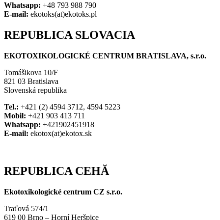
Whatsapp:
+48 793 988 790
E-mail:
ekotoks(at)ekotoks.pl
REPUBLICA SLOVACIA
EKOTOXIKOLOGICKÉ CENTRUM BRATISLAVA, s.r.o.
Tomášikova 10/F
821 03 Bratislava
Slovenská republika
Tel.:
+421 (2) 4594 3712, 4594 5223
Mobil:
+421 903 413 711
Whatsapp:
+421902451918
E-mail:
ekotox(at)ekotox.sk
REPUBLICA CEHĂ
Ekotoxikologické centrum CZ s.r.o.
Traťová 574/1
619 00 Brno – Horní Heršpice