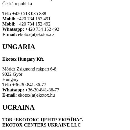
Česká republika
Tel.:
+420 513 035 888
Mobil:
+420 734 152 491
Mobil:
+420 734 152 492
Whatsapp:
+420 734 152 492
E-mail:
ekotox(at)ekotox.cz
UNGARIA
Ekotox Hungary Kft.
Móricz Zsigmond rakpart 6-8
9022 Györ
Hungary
Tel.:
+36-30-841-36-77
Whatsapp: +
36-30-841-36-77
E-mail:
ekotox(at)ekotox.hu
UCRAINA
ТОВ “ЕКОТОКС ЦЕНТР УКРАЇНА”.
EKOTOX CENTERS UKRAINE LLC