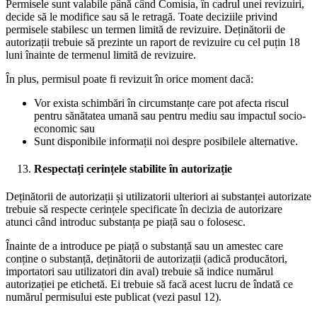
Permisele sunt valabile până când Comisia, în cadrul unei revizuiri,
decide să le modifice sau să le retragă. Toate deciziile privind
permisele stabilesc un termen limită de revizuire. Deținătorii de
autorizații trebuie să prezinte un raport de revizuire cu cel puțin 18
luni înainte de termenul limită de revizuire.
În plus, permisul poate fi revizuit în orice moment dacă:
Vor exista schimbări în circumstanțe care pot afecta riscul
pentru sănătatea umană sau pentru mediu sau impactul socio-
economic sau
Sunt disponibile informații noi despre posibilele alternative.
Respectați cerințele stabilite în autorizație
Deținătorii de autorizații și utilizatorii ulteriori ai substanței autorizate
trebuie să respecte cerințele specificate în decizia de autorizare
atunci când introduc substanța pe piață sau o folosesc.
Înainte de a introduce pe piață o substanță sau un amestec care
conține o substanță, deținătorii de autorizații (adică producători,
importatori sau utilizatori din aval) trebuie să indice numărul
autorizației pe etichetă. Ei trebuie să facă acest lucru de îndată ce
numărul permisului este publicat (vezi pasul 12).