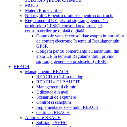
SUBSTANȚELOR CHIMICE
MOCS
Materii Prime Critice
Noi reguli UE pentru produsele pentru construcții
Regulamentul UE privind siguranța generală a
produselor (GPSR): consolidarea protecției
consumatorilor pe o piață digitală
Controale vamale consolidate asupra importurilor
de comerț electronic în temeiul Regulamentului
GPSR
Obligații pentru comercianții cu amănuntul din
afara UE în temeiul Regulamentului privind
siguranța generală a produselor (GPSR)
REACH
Managementul REACH
REACH + CLP screening
REACH a CLP AUDIT
Managementul chimic
Utilizator din aval
Scenariul de expunere
Control și sancțiuni
Implementarea sistemului REACH
Certificat REACH
Autorizare REACH
Substanțe SVHC