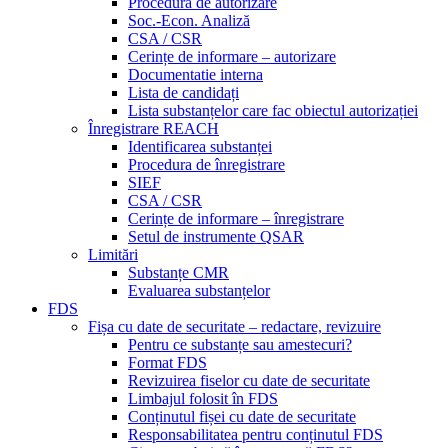
Procedura de autorizare
Soc.-Econ. Analiză
CSA / CSR
Cerințe de informare – autorizare
Documentatie interna
Lista de candidați
Lista substanțelor care fac obiectul autorizației
Înregistrare REACH
Identificarea substanței
Procedura de înregistrare
SIEF
CSA / CSR
Cerințe de informare – înregistrare
Setul de instrumente QSAR
Limitări
Substanțe CMR
Evaluarea substanțelor
FDS
Fișa cu date de securitate – redactare, revizuire
Pentru ce substanțe sau amestecuri?
Format FDS
Revizuirea fiselor cu date de securitate
Limbajul folosit în FDS
Conținutul fișei cu date de securitate
Responsabilitatea pentru conținutul FDS