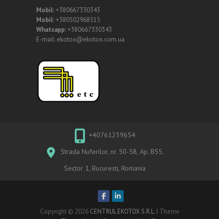
Mobil:
+380667330343
Mobil:
+380502968515
Whatsapp:
+380667330343
E-mail: ekotox@ekotox.com.ua
+40761239654
Strada Nuferilor, nr. 50-58, Ap. B55,
Sector 1, Bucuresti, Romania
Copyright © 2026
CENTRUL EKOTOX S.R.L.
| Theme