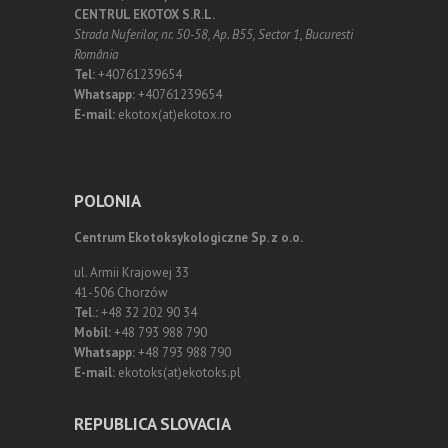
CENTRUL EKOTOX S.R.L.
Strada Nuferilor, nr. 50-58, Ap. B55, Sector 1, Bucuresti
România
Tel:
+40761239654
Whatsapp:
+40761239654
E-mail:
ekotox(at)ekotox.ro
POLONIA
Centrum Ekotoksykologiczne Sp. z o.o.
ul. Armii Krajowej 33
41-506 Chorzów
Tel.:
+48 32 202 90 34
Mobil:
+48 793 988 790
Whatsapp:
+48 793 988 790
E-mail:
ekotoks(at)ekotoks.pl
REPUBLICA SLOVACIA