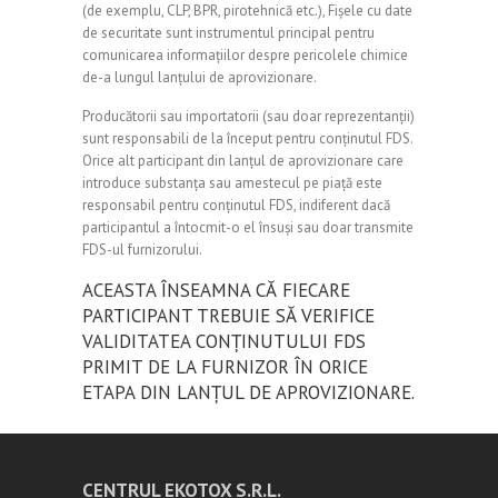
(de exemplu, CLP, BPR, pirotehnică etc.), Fișele cu date
de securitate sunt instrumentul principal pentru
comunicarea informațiilor despre pericolele chimice
de-a lungul lanțului de aprovizionare.
Producătorii sau importatorii (sau doar reprezentanții)
sunt responsabili de la început pentru conținutul FDS.
Orice alt participant din lanțul de aprovizionare care
introduce substanța sau amestecul pe piață este
responsabil pentru conținutul FDS, indiferent dacă
participantul a întocmit-o el însuși sau doar transmite
FDS-ul furnizorului.
ACEASTA ÎNSEAMNA CĂ FIECARE
PARTICIPANT TREBUIE SĂ VERIFICE
VALIDITATEA CONȚINUTULUI FDS
PRIMIT DE LA FURNIZOR ÎN ORICE
ETAPA DIN LANȚUL DE APROVIZIONARE.
CENTRUL EKOTOX S.R.L.