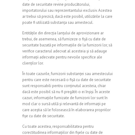
date de securitate revine producătorului,
importatorului sau reprezentantului exclusiv. Acestea
ar trebui să prezică, dacă este posibil, utilizările la care
poate fi utilizată substanța sau amestecul.
Entitățile din direcția lanțului de aprovizionare ar
trebui, de asemenea, să furnizeze o fișă cu date de
securitate bazată pe informațiile de la furnizorii lor, să
verifice caracterul adecvat al acesteia și să adauge
informații adecvate pentru nevoile specifice ale
clienților lor.
În toate cazurile, furnizorii substanței sau amestecului
pentru care este necesară o fișă cu date de securitate
sunt responsabili pentru conținutul acesteia, chiar
dacă este posibil să nu fi pregătit-o ei înșiși. În aceste
cazuri, informațiile furnizate de furnizorii lor sunt în
mod clar o sursă utilă și relevantă de informații pe
care aceștia să le folosească în elaborarea propriilor
fișe cu date de securitate.
Cu toate acestea, responsabilitatea pentru
corectitudinea informațiilor din fișele cu date de