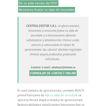
De ce este nevoie de FDS?
Revizuirea fiselor cu date de securitate
CENTRUL EKOTOX S.R.L.
vă oferă controlul,
întocmirea și revizuirea fișelor cu date de
securitate și a documentelor aferente
substanțelor și amestecurilor chimice uzate,
precum și comunicarea în lanțul de
aprovizionare, sau calculul efectelor legislației
chimice asupra produselor, produselor
individuale. .
Contact: e-mail: ekotox(at)ekotox.ro
FORMULAR DE CONTACT ONLINE
În cazul lanțului de aprovizionare, cerințele REACH
privind furnizarea de
fișe cu date de securitate
se
aplică la fiecare etapă a lanțului de aprovizionare.
Responsabilitatea inițială pentru întocmirea fișei cu