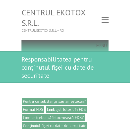
CENTRUL EKOTOX
S.R.L.
CENTRUL EKOTOX S.R.L – RO
MENU
Responsabilitatea pentru
conținutul fișei cu date de
securitate
Pentru ce substanțe sau amestecuri?
Format FDS
Limbajul folosit în FDS
Cine ar trebui să întocmească FDS?
Conținutul fișei cu date de securitate