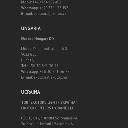
Mobil:
+420 734 152 492
Whatsapp:
+420 734 152 492
E-mail:
ekotox(at)ekotox.cz
UNGARIA
Ekotox Hungary Kft.
Móricz Zsigmond rakpart 6-8
9022 Györ
Hungary
Tel.:
+36-30-841-36-77
Whatsapp: +
36-30-841-36-77
E-mail:
ekotox(at)ekotox.hu
UCRAINA
ТОВ “ЕКОТОКС ЦЕНТР УКРАЇНА”.
EKOTOX CENTERS UKRAINE LLC
03110, Kiev, districtul Solomianskyi,
Str. Kochur Hryhorii 19, clădirea 6