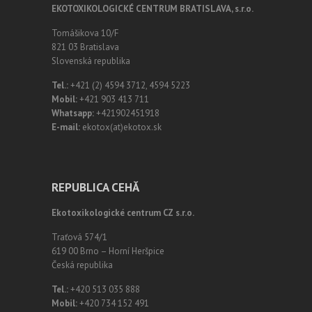
EKOTOXIKOLOGICKÉ CENTRUM BRATISLAVA, s.r.o.
Tomášikova 10/F
821 03 Bratislava
Slovenská republika
Tel.:
+421 (2) 4594 3712, 4594 5223
Mobil:
+421 903 413 711
Whatsapp:
+421902451918
E-mail:
ekotox(at)ekotox.sk
REPUBLICA CEHĂ
Ekotoxikologické centrum CZ s.r.o.
Traťová 574/1
619 00 Brno – Horní Heršpice
Česká republika
Tel.:
+420 513 035 888
Mobil:
+420 734 152 491