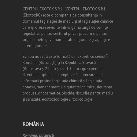
CENTRUL EKOTOX S.R.L.
(
CENTRUL EKOTOX S.R.L.
(EkotoxRO) este o companie de consultanță în
domeniul legislației de mediu și al legislației chimice
care își oferă serviciile într-o gamă largă de cerințe
legislative pentru sectorul privat, precum și pentru
organismele guvernamentale naționale și agențiile
internaționale.
Echipa noastră este formată din experți cu sediul În
România (
Bucureşti
) și în Republica Slovacă
(Bratislava și Žilina) și din 10 asociați. Experți din
diferite discipline sunt implicați în furnizarea de
informații privind legislația chimică și legislația
conexă, managementul siguranței chimice, siguranța
produselor cosmetice, biocide, riscurile pentru mediu
și sănătate, ecotoxicologie și toxicologie.
ROMÂNIA
România;
Bucureşti