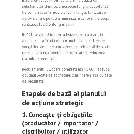
Este esențial ca informațiile privind utilizarea
substanțelor chimice, amestecurilor și articolelor să
fie comunicate în mod clar de-a lungul lanțului de
aprovizionare pentru a minimiza riscurile și a proteja
sănătatea lucrătorilor și mediul.
REACH se aplică tuturor substanțelor: ca atare, în
amestecuri și în articole, cu unele excepții. Fiecare
verigă din lanțul de aprovizionare trebuie să dezvolte
un plan strategic pentru conformitate și reducerea
riscurilor comerciale.
Regulamentul CLP, care completează REACH, adaugă
obligații legate de etichetare, clasificare și fișe cu date
de securitate.
Etapele de bază ai planului
de acțiune strategic
1. Cunoaște-ți obligațiile
(producător / importator /
distribuitor / utilizator