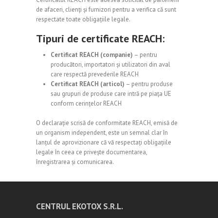
de afaceri, clienți și furnizori pentru a verifica că sunt
respectate toate obligațiile legale.
Tipuri de certificate REACH:
Certificat REACH (companie)
– pentru
producători, importatori și utilizatori din aval
care respectă prevederile REACH
Certificat REACH (articol)
– pentru produse
sau grupuri de produse care intră pe piața UE
conform cerințelor REACH
O declarație scrisă de conformitate REACH, emisă de
un organism independent, este un semnal clar în
lanțul de aprovizionare că vă respectați obligațiile
legale în ceea ce privește documentarea,
înregistrarea și comunicarea.
CENTRUL EKOTOX S.R.L.