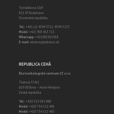
Tomášikova 10/F
821 03 Bratislava
Slovenská republika
Tel.:
+421 (2) 4594 3712, 4594 5223
Mobil:
+421 903 413 711
Whatsapp:
+421902451918
E-mail:
ekotox(at)ekotox.sk
REPUBLICA CEHĂ
Ekotoxikologické centrum CZ s.r.o.
Traťová 574/1
619 00 Brno – Horní Heršpice
Česká republika
Tel.:
+420 513 035 888
Mobil:
+420 734 152 491
Mobil:
+420 734 152 492