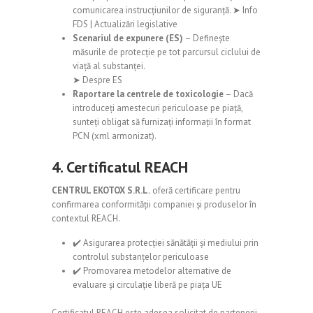
comunicarea instrucțiunilor de siguranță. ➤
Info
FDS
|
Actualizări legislative
Scenariul de expunere (ES)
– Definește
măsurile de protecție pe tot parcursul ciclului de
viață al substanței.
➤
Despre ES
Raportare la centrele de toxicologie
– Dacă
introduceți amestecuri periculoase pe piață,
sunteți obligat să furnizați informații în format
PCN (xml armonizat).
4. Certificatul REACH
CENTRUL EKOTOX S.R.L.
oferă certificare pentru
confirmarea conformității companiei și produselor în
contextul REACH.
✔️ Asigurarea protecției sănătății și mediului prin
controlul substanțelor periculoase
✔️ Promovarea metodelor alternative de
evaluare și circulație liberă pe piața UE
Certificatul REACH este adesea solicitat de partenerii