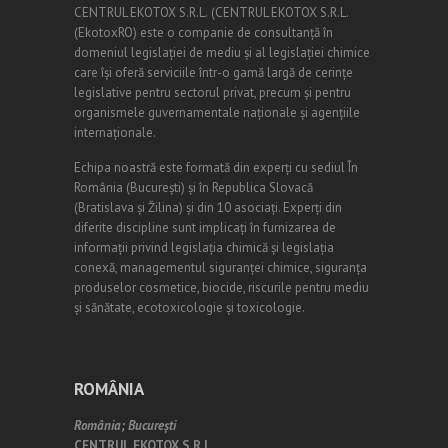
CENTRUL EKOTOX S.R.L.
(
CENTRUL EKOTOX S.R.L.
(EkotoxRO) este o companie de consultanță în
domeniul legislației de mediu și al legislației chimice
care își oferă serviciile într-o gamă largă de cerințe
legislative pentru sectorul privat, precum și pentru
organismele guvernamentale naționale și agențiile
internaționale.
Echipa noastră este formată din experți cu sediul În
România (
Bucureşti
) și în Republica Slovacă
(Bratislava și Žilina) și din 10 asociați. Experți din
diferite discipline sunt implicați în furnizarea de
informații privind legislația chimică și legislația
conexă, managementul siguranței chimice, siguranța
produselor cosmetice, biocide, riscurile pentru mediu
și sănătate, ecotoxicologie și toxicologie.
ROMÂNIA
România;
Bucureşti
CENTRUL EKOTOX S.R.L.