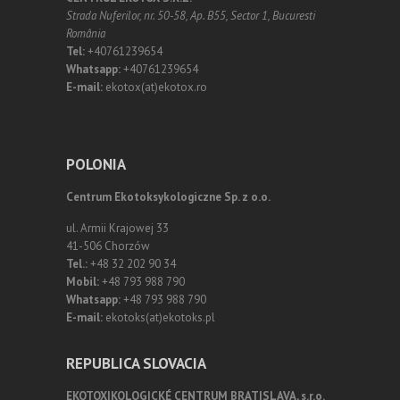
Strada Nuferilor, nr. 50-58, Ap. B55, Sector 1, Bucuresti
România
Tel:
+40761239654
Whatsapp:
+40761239654
E-mail:
ekotox(at)ekotox.ro
POLONIA
Centrum Ekotoksykologiczne Sp. z o.o.
ul. Armii Krajowej 33
41-506 Chorzów
Tel.:
+48 32 202 90 34
Mobil:
+48 793 988 790
Whatsapp:
+48 793 988 790
E-mail:
ekotoks(at)ekotoks.pl
REPUBLICA SLOVACIA
EKOTOXIKOLOGICKÉ CENTRUM BRATISLAVA, s.r.o.