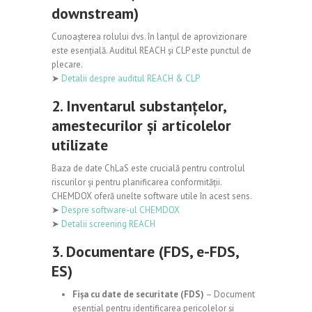
downstream)
Cunoașterea rolului dvs. în lanțul de aprovizionare
este esențială. Auditul REACH și CLP este punctul de
plecare.
➤
Detalii despre auditul REACH & CLP
2. Inventarul substanțelor,
amestecurilor și articolelor
utilizate
Baza de date ChLaS este crucială pentru controlul
riscurilor și pentru planificarea conformității.
CHEMDOX oferă unelte software utile în acest sens.
➤
Despre software-ul CHEMDOX
➤
Detalii screening REACH
3. Documentare (FDS, e-FDS,
ES)
Fișa cu date de securitate (FDS)
– Document
esențial pentru identificarea pericolelor și