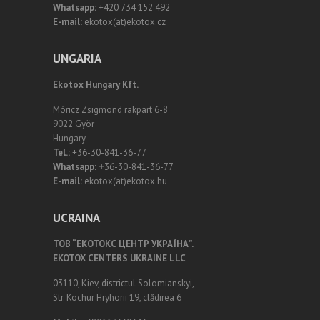
Whatsapp:
+420 734 152 492
E-mail:
ekotox(at)ekotox.cz
UNGARIA
Ekotox Hungary Kft.
Móricz Zsigmond rakpart 6-8
9022 Györ
Hungary
Tel.:
+36-30-841-36-77
Whatsapp: +
36-30-841-36-77
E-mail:
ekotox(at)ekotox.hu
UCRAINA
ТОВ “ЕКОТОКС ЦЕНТР УКРАЇНА”.
EKOTOX CENTERS UKRAINE LLC
03110, Kiev, districtul Solomianskyi,
Str. Kochur Hryhorii 19, clădirea 6