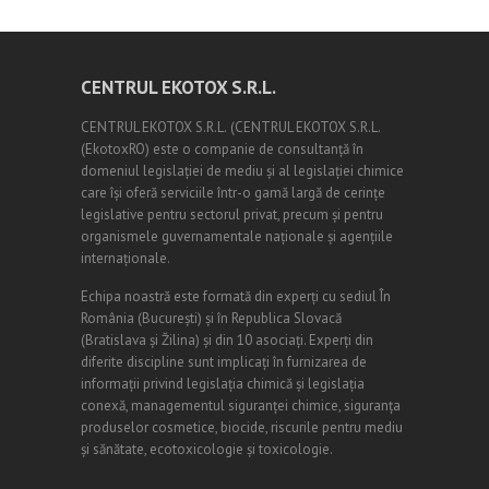
CENTRUL EKOTOX S.R.L.
CENTRUL EKOTOX S.R.L.
(
CENTRUL EKOTOX S.R.L.
(EkotoxRO) este o companie de consultanță în
domeniul legislației de mediu și al legislației chimice
care își oferă serviciile într-o gamă largă de cerințe
legislative pentru sectorul privat, precum și pentru
organismele guvernamentale naționale și agențiile
internaționale.
Echipa noastră este formată din experți cu sediul În
România (
Bucureşti
) și în Republica Slovacă
(Bratislava și Žilina) și din 10 asociați. Experți din
diferite discipline sunt implicați în furnizarea de
informații privind legislația chimică și legislația
conexă, managementul siguranței chimice, siguranța
produselor cosmetice, biocide, riscurile pentru mediu
și sănătate, ecotoxicologie și toxicologie.