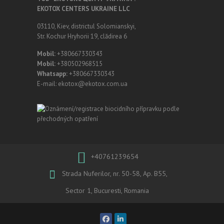
EKOTOX CENTERS UKRAINE LLC
03110, Kiev, districtul Solomianskyi,
Str. Kochur Hryhorii 19, clădirea 6
Mobil:
+380667330343
Mobil:
+380502968515
Whatsapp:
+380667330343
E-mail: ekotox@ekotox.com.ua
+40761239654
Strada Nuferilor, nr. 50-58, Ap. B55,
Sector 1, Bucuresti, Romania