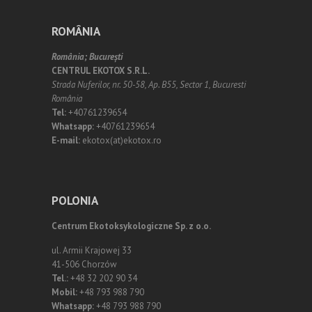
ROMÂNIA
România;
Bucureşti
CENTRUL EKOTOX S.R.L.
Strada Nuferilor, nr. 50-58, Ap. B55, Sector 1, Bucuresti
România
Tel:
+40761239654
Whatsapp:
+40761239654
E-mail:
ekotox(at)ekotox.ro
POLONIA
Centrum Ekotoksykologiczne Sp. z o.o.
ul. Armii Krajowej 33
41-506 Chorzów
Tel.:
+48 32 202 90 34
Mobil:
+48 793 988 790
Whatsapp:
+48 793 988 790