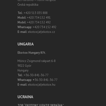
Česká republika
Tel.:
+420 513 035 888
Mobil:
+420 734 152 491
Mobil:
+420 734 152 492
Whatsapp:
+420 734 152 492
E-mail:
ekotox(at)ekotox.cz
UNGARIA
Ekotox Hungary Kft.
Móricz Zsigmond rakpart 6-8
9022 Györ
Hungary
Tel.:
+36-30-841-36-77
Whatsapp: +
36-30-841-36-77
E-mail:
ekotox(at)ekotox.hu
UCRAINA
ТОВ “ЕКОТОКС ЦЕНТР УКРАЇНА”.