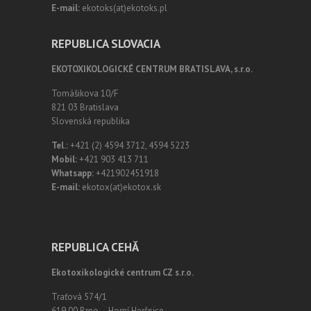
E-mail:
ekotoks(at)ekotoks.pl
REPUBLICA SLOVACIA
EKOTOXIKOLOGICKÉ CENTRUM BRATISLAVA, s.r.o.
Tomášikova 10/F
821 03 Bratislava
Slovenská republika
Tel.:
+421 (2) 4594 3712, 4594 5223
Mobil:
+421 903 413 711
Whatsapp:
+421902451918
E-mail:
ekotox(at)ekotox.sk
REPUBLICA CEHĂ
Ekotoxikologické centrum CZ s.r.o.
Traťová 574/1
619 00 Brno – Horní Heršpice