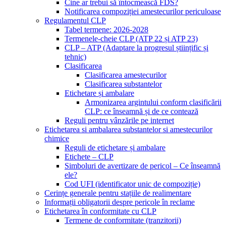
Cine ar trebui să întocmească FDS?
Notificarea compoziției amestecurilor periculoase
Regulamentul CLP
Tabel termene: 2026-2028
Termenele-cheie CLP (ATP 22 și ATP 23)
CLP – ATP (Adaptare la progresul științific și
tehnic)
Clasificarea
Clasificarea amestecurilor
Clasificarea substantelor
Etichetare și ambalare
Armonizarea argintului conform clasificării
CLP: ce înseamnă și de ce contează
Reguli pentru vânzările pe internet
Etichetarea si ambalarea substantelor si amestecurilor
chimice
Reguli de etichetare și ambalare
Etichete – CLP
Simboluri de avertizare de pericol – Ce înseamnă
ele?
Cod UFI (identificator unic de compoziție)
Cerințe generale pentru stațiile de realimentare
Informații obligatorii despre pericole în reclame
Etichetarea în conformitate cu CLP
Termene de conformitate (tranzitorii)