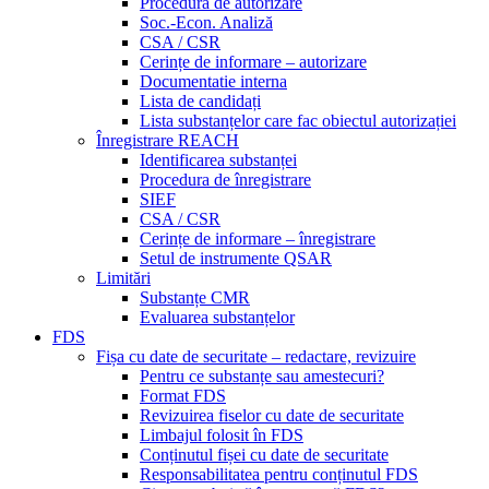
Procedura de autorizare
Soc.-Econ. Analiză
CSA / CSR
Cerințe de informare – autorizare
Documentatie interna
Lista de candidați
Lista substanțelor care fac obiectul autorizației
Înregistrare REACH
Identificarea substanței
Procedura de înregistrare
SIEF
CSA / CSR
Cerințe de informare – înregistrare
Setul de instrumente QSAR
Limitări
Substanțe CMR
Evaluarea substanțelor
FDS
Fișa cu date de securitate – redactare, revizuire
Pentru ce substanțe sau amestecuri?
Format FDS
Revizuirea fiselor cu date de securitate
Limbajul folosit în FDS
Conținutul fișei cu date de securitate
Responsabilitatea pentru conținutul FDS