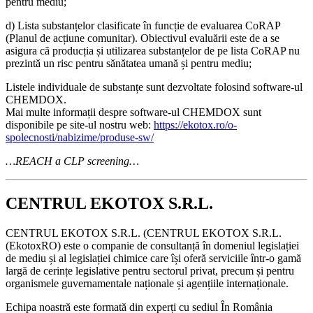
pentru mediu;
d) Lista substanțelor clasificate în funcție de evaluarea CoRAP
(Planul de acțiune comunitar). Obiectivul evaluării este de a se
asigura că producția și utilizarea substanțelor de pe lista CoRAP nu
prezintă un risc pentru sănătatea umană și pentru mediu;
Listele individuale de substanțe sunt dezvoltate folosind software-ul
CHEMDOX.
Mai multe informații despre software-ul CHEMDOX sunt
disponibile pe site-ul nostru web:
https://ekotox.ro/o-
spolecnosti/nabizime/produse-sw/
…REACH a CLP screening…
CENTRUL EKOTOX S.R.L.
CENTRUL EKOTOX S.R.L.
(
CENTRUL EKOTOX S.R.L.
(EkotoxRO) este o companie de consultanță în domeniul legislației
de mediu și al legislației chimice care își oferă serviciile într-o gamă
largă de cerințe legislative pentru sectorul privat, precum și pentru
organismele guvernamentale naționale și agențiile internaționale.
Echipa noastră este formată din experți cu sediul În România