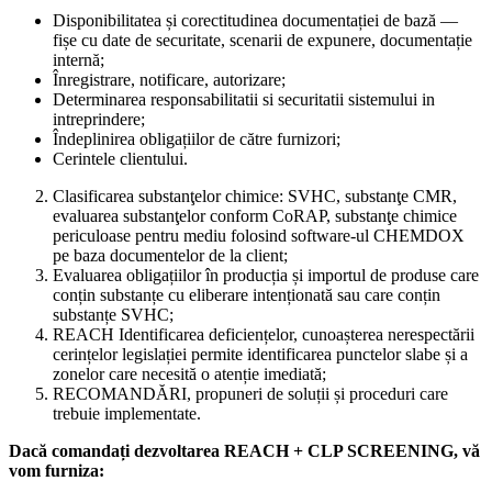
Disponibilitatea și corectitudinea documentației de bază —
fișe cu date de securitate, scenarii de expunere, documentație
internă;
Înregistrare, notificare, autorizare;
Determinarea responsabilitatii si securitatii sistemului in
intreprindere;
Îndeplinirea obligațiilor de către furnizori;
Cerintele clientului.
Clasificarea substanţelor chimice: SVHC, substanţe CMR,
evaluarea substanţelor conform CoRAP, substanţe chimice
periculoase pentru mediu folosind software-ul CHEMDOX
pe baza documentelor de la client;
Evaluarea obligațiilor în producția și importul de produse care
conțin substanțe cu eliberare intenționată sau care conțin
substanțe SVHC;
REACH Identificarea deficiențelor, cunoașterea nerespectării
cerințelor legislației permite identificarea punctelor slabe și a
zonelor care necesită o atenție imediată;
RECOMANDĂRI, propuneri de soluții și proceduri care
trebuie implementate.
Dacă comandați dezvoltarea REACH + CLP SCREENING, vă
vom furniza: