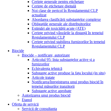
Cerințe generale pentru etichetare
Cerințe de etichetare digitală
Noi clase de pericol în Regulamentul CLP
actualizat
Abordarea clasificării substanțelor complexe
Obligațiile generale ale distribuitorilor
Estimări ale toxicității acute (ATE)
Cerințe privind vânzările la distanță în temeiul
Regulamentului CLP
Cerințe privind stabilirea furnizorilor în temeiul
Regulamentului CLP
Biocide
Biocide – notificare, autorizare
Articolul 95: lista substanțelor active și a
furnizorilor
Echivalența tehnică
Substanțe active produse la fața locului (in situ)
Articole tratate
Notificarea/înregistrarea unui produs biocid în
temeiul măsurilor tranzitorii
Substanțe active aprobate
Autorizarea unui produs biocid
Etanol
Oferta de servicii
Servicii de consultanta