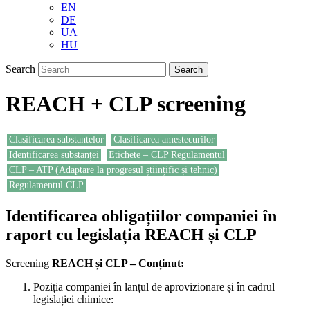
EN
DE
UA
HU
Search
REACH + CLP screening
Clasificarea substantelor
Clasificarea amestecurilor
Identificarea substanței
Etichete – CLP Regulamentul
CLP – ATP (Adaptare la progresul științific și tehnic)
Regulamentul CLP
Identificarea obligațiilor companiei în
raport cu legislația REACH și CLP
Screening
REACH și CLP – Conținut:
Poziția companiei în lanțul de aprovizionare și în cadrul
legislației chimice: