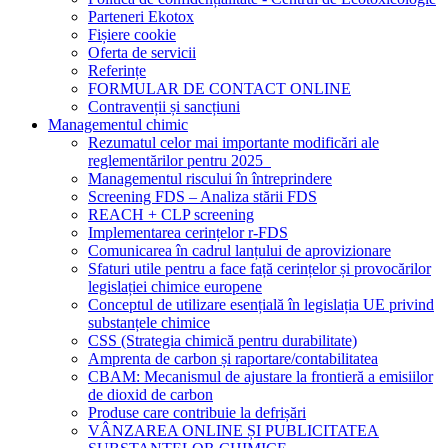
Parteneri Ekotox
Fișiere cookie
Oferta de servicii
Referințe
FORMULAR DE CONTACT ONLINE
Contravenții și sancțiuni
Managementul chimic
Rezumatul celor mai importante modificări ale
reglementărilor pentru 2025
Managementul riscului în întreprindere
Screening FDS – Analiza stării FDS
REACH + CLP screening
Implementarea cerințelor r-FDS
Comunicarea în cadrul lanțului de aprovizionare
Sfaturi utile pentru a face față cerințelor și provocărilor
legislației chimice europene
Conceptul de utilizare esențială în legislația UE privind
substanțele chimice
CSS (Strategia chimică pentru durabilitate)
Amprenta de carbon și raportare/contabilitatea
CBAM: Mecanismul de ajustare la frontieră a emisiilor
de dioxid de carbon
Produse care contribuie la defrișări
VÂNZAREA ONLINE ȘI PUBLICITATEA