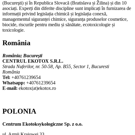
(
Bucureşti
) și în Republica Slovacă (Bratislava și Žilina) și din 10
asociați. Experți din diferite discipline sunt implicați în furnizarea de
informații privind legislația chimică și legislația conexă,
managementul siguranței chimice, siguranța produselor cosmetice,
biocide, riscurile pentru mediu și sănătate, ecotoxicologie și
toxicologie.
România
România;
Bucureşti
CENTRUL EKOTOX S.R.L.
Strada Nuferilor, nr. 50-58, Ap. B55, Sector 1, Bucuresti
România
Tel:
+40761239654
Whatsapp:
+40761239654
E-mail:
ekotox(at)ekotox.ro
POLONIA
Centrum Ekotoksykologiczne Sp. z o.o.
ul. Armii Krajowej 33