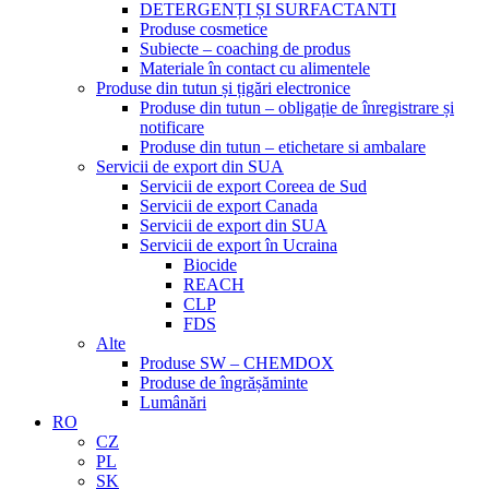
DETERGENȚI ȘI SURFACTANTI
Produse cosmetice
Subiecte – coaching de produs
Materiale în contact cu alimentele
Produse din tutun și țigări electronice
Produse din tutun – obligație de înregistrare și
notificare
Produse din tutun – etichetare si ambalare
Servicii de export din SUA
Servicii de export Coreea de Sud
Servicii de export Canada
Servicii de export din SUA
Servicii de export în Ucraina
Biocide
REACH
CLP
FDS
Alte
Produse SW – CHEMDOX
Produse de îngrășăminte
Lumânări
RO
CZ
PL
SK