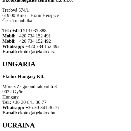
Ekotoxikologické centrum CZ s.r.o.
Traťová 574/1
619 00 Brno – Horní Heršpice
Česká republika
Tel.:
+420 513 035 888
Mobil:
+420 734 152 491
Mobil:
+420 734 152 492
Whatsapp:
+420 734 152 492
E-mail:
ekotox(at)ekotox.cz
UNGARIA
Ekotox Hungary Kft.
Móricz Zsigmond rakpart 6-8
9022 Györ
Hungary
Tel.:
+36-30-841-36-77
Whatsapp: +
36-30-841-36-77
E-mail:
ekotox(at)ekotox.hu
UCRAINA