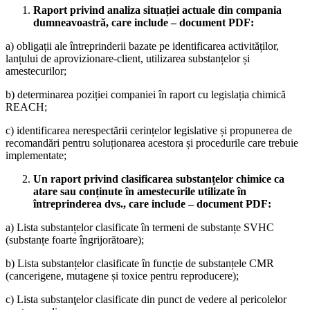
Raport privind analiza situației actuale din compania
dumneavoastră, care include – document PDF:
a) obligații ale întreprinderii bazate pe identificarea activităților,
lanțului de aprovizionare-client, utilizarea substanțelor și
amestecurilor;
b) determinarea poziției companiei în raport cu legislația chimică
REACH;
c) identificarea nerespectării cerințelor legislative și propunerea de
recomandări pentru soluționarea acestora și procedurile care trebuie
implementate;
Un raport privind clasificarea substanțelor chimice ca
atare sau conținute în amestecurile utilizate în
întreprinderea dvs., care include – document PDF:
a) Lista substanțelor clasificate în termeni de substanțe SVHC
(substanțe foarte îngrijorătoare);
b) Lista substanțelor clasificate în funcție de substanțele CMR
(cancerigene, mutagene și toxice pentru reproducere);
c) Lista substanţelor clasificate din punct de vedere al pericolelor