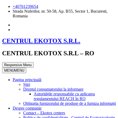
+40761239654
Strada Nuferilor, nr. 50-58, Ap. B55, Sector 1, Bucuresti,
Romania
CENTRUL EKOTOX S.R.L.
CENTRUL EKOTOX S.R.L – RO
Responsive Menu
MENU
MENU
Pagina principală
Știri
Dreptul consumatorului la informare
Autoritățile responsabile cu aplicarea
regulamentului REACH în RO
Obligația furnizorului de produse de a furniza informații
Despre companie
Contact – Ekotox centers
Politica de confidențialitate - Centrul de Ecotoxicologie