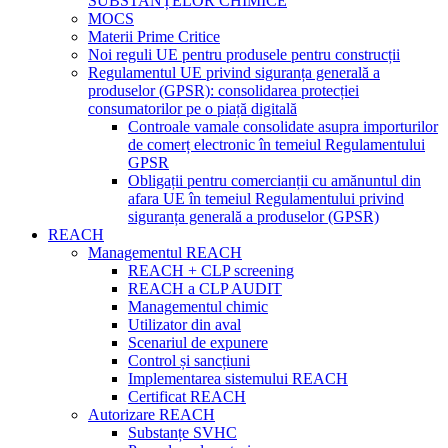
SUBSTANȚELOR CHIMICE
MOCS
Materii Prime Critice
Noi reguli UE pentru produsele pentru construcții
Regulamentul UE privind siguranța generală a
produselor (GPSR): consolidarea protecției
consumatorilor pe o piață digitală
Controale vamale consolidate asupra importurilor
de comerț electronic în temeiul Regulamentului
GPSR
Obligații pentru comercianții cu amănuntul din
afara UE în temeiul Regulamentului privind
siguranța generală a produselor (GPSR)
REACH
Managementul REACH
REACH + CLP screening
REACH a CLP AUDIT
Managementul chimic
Utilizator din aval
Scenariul de expunere
Control și sancțiuni
Implementarea sistemului REACH
Certificat REACH
Autorizare REACH
Substanțe SVHC