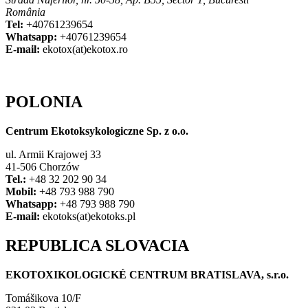
România
Tel:
+40761239654
Whatsapp:
+40761239654
E-mail:
ekotox(at)ekotox.ro
POLONIA
Centrum Ekotoksykologiczne Sp. z o.o.
ul. Armii Krajowej 33
41-506 Chorzów
Tel.:
+48 32 202 90 34
Mobil:
+48 793 988 790
Whatsapp:
+48 793 988 790
E-mail:
ekotoks(at)ekotoks.pl
REPUBLICA SLOVACIA
EKOTOXIKOLOGICKÉ CENTRUM BRATISLAVA, s.r.o.
Tomášikova 10/F