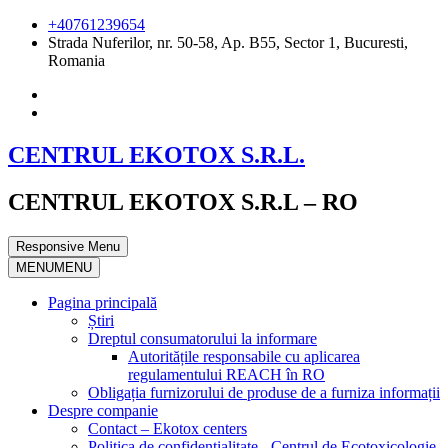
+40761239654
Strada Nuferilor, nr. 50-58, Ap. B55, Sector 1, Bucuresti,
Romania
CENTRUL EKOTOX S.R.L.
CENTRUL EKOTOX S.R.L – RO
Responsive Menu
MENU
MENU
Pagina principală
Știri
Dreptul consumatorului la informare
Autoritățile responsabile cu aplicarea
regulamentului REACH în RO
Obligația furnizorului de produse de a furniza informații
Despre companie
Contact – Ekotox centers
Politica de confidențialitate - Centrul de Ecotoxicologie