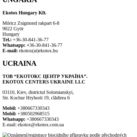
Ekotox Hungary Kft.
Móricz Zsigmond rakpart 6-8
9022 Györ
Hungary
Tel.:
+36-30-841-36-77
Whatsapp: +
36-30-841-36-77
E-mail:
ekotox(at)ekotox.hu
UCRAINA
ТОВ “ЕКОТОКС ЦЕНТР УКРАЇНА”.
EKOTOX CENTERS UKRAINE LLC
03110, Kiev, districtul Solomianskyi,
Str. Kochur Hryhorii 19, clădirea 6
Mobil:
+380667330343
Mobil:
+380502968515
Whatsapp:
+380667330343
E-mail: ekotox@ekotox.com.ua