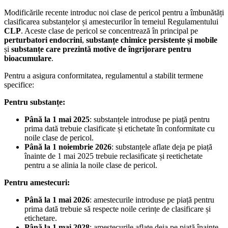
Modificările recente introduc noi clase de pericol pentru a îmbunătăți
clasificarea substanțelor și amestecurilor în temeiul Regulamentului
CLP
. Aceste clase de pericol se concentrează în principal pe
perturbatori endocrini
,
substanțe chimice persistente și mobile
și
substanțe care prezintă motive de îngrijorare pentru
bioacumulare
.
Pentru a asigura conformitatea, regulamentul a stabilit termene
specifice:
Pentru substanțe:
Până la 1 mai 2025
: substanțele introduse pe piață pentru
prima dată trebuie clasificate și etichetate în conformitate cu
noile clase de pericol.
Până la 1 noiembrie 2026
: substanțele aflate deja pe piață
înainte de 1 mai 2025 trebuie reclasificate și reetichetate
pentru a se alinia la noile clase de pericol.
Pentru amestecuri:
Până la 1 mai 2026
: amestecurile introduse pe piață pentru
prima dată trebuie să respecte noile cerințe de clasificare și
etichetare.
Până la 1 mai 2028
: amestecurile aflate deja pe piață înainte