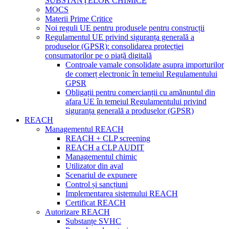
SUBSTANȚELOR CHIMICE
MOCS
Materii Prime Critice
Noi reguli UE pentru produsele pentru construcții
Regulamentul UE privind siguranța generală a
produselor (GPSR): consolidarea protecției
consumatorilor pe o piață digitală
Controale vamale consolidate asupra importurilor
de comerț electronic în temeiul Regulamentului
GPSR
Obligații pentru comercianții cu amănuntul din
afara UE în temeiul Regulamentului privind
siguranța generală a produselor (GPSR)
REACH
Managementul REACH
REACH + CLP screening
REACH a CLP AUDIT
Managementul chimic
Utilizator din aval
Scenariul de expunere
Control și sancțiuni
Implementarea sistemului REACH
Certificat REACH
Autorizare REACH
Substanțe SVHC