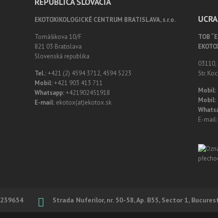
REPUBLICA SLOVACIA
UCRA
EKOTOXIKOLOGICKÉ CENTRUM BRATISLAVA, s.r.o.
Tomášikova 10/F
ТОВ “
821 03 Bratislava
EKOTO
Slovenská republika
03110, 
Tel.:
+421 (2) 4594 3712, 4594 5223
Str. Koc
Mobil:
+421 903 413 711
Mobil:
Whatsapp:
+421902451918
Mobil:
E-mail:
ekotox(at)ekotox.sk
Whatsa
E-mail
239654
Strada Nuferilor, nr. 50-58, Ap. B55, Sector 1, Bucures