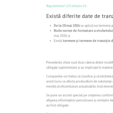
Regulamentul CLP, articolul 61
.
Există diferite date de tranz
De la 20 mai 2026
se aplică noi termene p
Noile norme de formatare a etichetelor
mai 2026; și
Există
termene și termene de tranziție di
Prevederile cheie sunt doar câteva dintre modif
obligații suplimentare și au implicații în materie
Companiile vor trebui să clasifice și să etichete
acest lucru va afecta producătorii de substanțe c
menită să eficientizeze actualizările, însă elemen
Se pune un accent special pe creșterea conformit
afișarea informațiilor periculoase și cerințele 
au fost obligate.