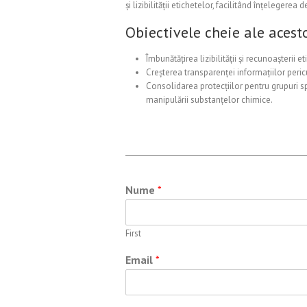
și lizibilității etichetelor, facilitând înțeleger
Obiectivele cheie ale acesto
Îmbunătățirea lizibilității și recunoașterii 
Creșterea transparenței informațiilor peric
Consolidarea protecțiilor pentru grupuri spec
manipulării substanțelor chimice.
M
Nume
*
e
s
a
First
j
E
Email
*
m
a
i
l