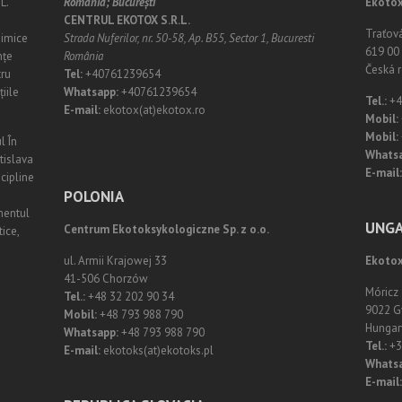
L.
România;
Bucureşti
Ekotox
CENTRUL EKOTOX S.R.L.
Traťov
himice
Strada Nuferilor, nr. 50-58, Ap. B55, Sector 1, Bucuresti
619 00 
nțe
România
Česká r
tru
Tel:
+40761239654
iile
Whatsapp:
+40761239654
Tel.:
+4
E-mail:
ekotox(at)ekotox.ro
Mobil:
Mobil:
l În
Whats
atislava
E-mail:
scipline
POLONIA
mentul
UNGA
Centrum Ekotoksykologiczne Sp. z o.o.
ice,
ul. Armii Krajowej 33
Ekotox
41-506 Chorzów
Móricz
Tel.:
+48 32 202 90 34
9022 G
Mobil:
+48 793 988 790
Hungar
Whatsapp:
+48 793 988 790
Tel.:
+3
E-mail:
ekotoks(at)ekotoks.pl
Whatsa
E-mail: