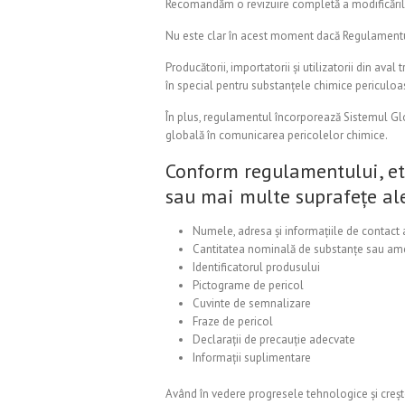
Recomandăm o revizuire completă a modificărilor
Nu este clar în acest moment dacă Regulamentul CL
Producătorii, importatorii și utilizatorii din ava
în special pentru substanțele chimice periculoas
În plus, regulamentul încorporează Sistemul Gl
globală în comunicarea pericolelor chimice.
Conform regulamentului, eti
sau mai multe suprafețe ale
Numele, adresa și informațiile de contact 
Cantitatea nominală de substanțe sau ame
Identificatorul produsului
Pictograme de pericol
Cuvinte de semnalizare
Fraze de pericol
Declarații de precauție adecvate
Informații suplimentare
Având în vedere progresele tehnologice și crește