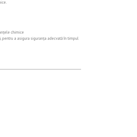
mice.
tanțele chimice
nță, pentru a asigura siguranța adecvată în timpul