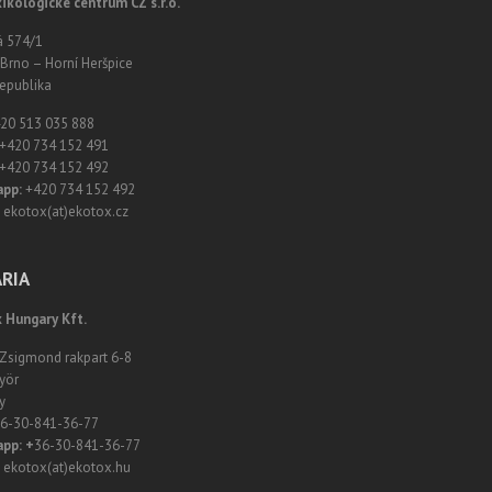
ikologické centrum CZ s.r.o.
á 574/1
Brno – Horní Heršpice
epublika
20 513 035 888
+420 734 152 491
+420 734 152 492
app:
+420 734 152 492
ekotox(at)ekotox.cz
RIA
 Hungary Kft.
 Zsigmond rakpart 6-8
yör
y
6-30-841-36-77
pp: +
36-30-841-36-77
ekotox(at)ekotox.hu