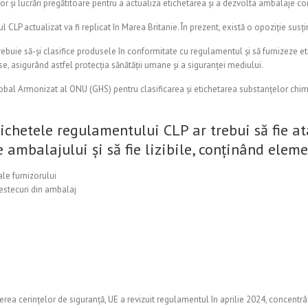
 și lucrări pregătitoare pentru a actualiza etichetarea și a dezvolta ambalaje c
P actualizat va fi replicat în Marea Britanie. În prezent, există o opoziție susținu
l trebuie să-și clasifice produsele în conformitate cu regulamentul și să furnizeze e
e, asigurând astfel protecția sănătății umane și a siguranței mediului.
obal Armonizat al ONU (GHS) pentru clasificarea și etichetarea substanțelor chim
chetele regulamentului CLP ar trebui să fie at
 ambalajului și să fie lizibile, conținând elem
ale furnizorului
stecuri din ambalaj
rea cerințelor de siguranță, UE a revizuit regulamentul în aprilie 2024, concentrân