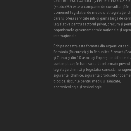
CENTRUL EKOTOX S.R.L.
(
CENTRUL EKOTOX S.R.
(EkotoxRO) este o companie de consultanță în
domeniul legislației de mediu și al legislației c
care își oferă serviciile într-o gamă largă de ceri
legislative pentru sectorul privat, precum și pen
organismele guvernamentale naționale și agenț
internaționale.
Echipa noastră este formată din experți cu sediu
România (
Bucureşti
) și în Republica Slovacă (Br
și Žilina) și din 10 asociați. Experți din diferite di
sunt implicați în furnizarea de informații privind
legislația chimică și legislația conexă, manage
siguranței chimice, siguranța produselor cosmet
biocide, riscurile pentru mediu și sănătate,
ecotoxicologie și toxicologie.