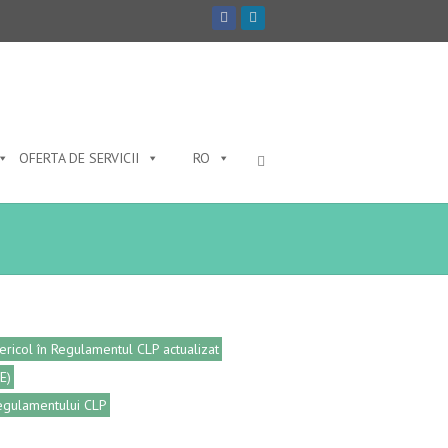
OFERTA DE SERVICII
RO
ericol în Regulamentul CLP actualizat
TE)
 Regulamentului CLP