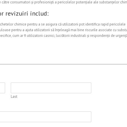
ea de către consumatori și profesioniști a pericolelor potențiale ale substanțelor chi
r revizuiri includ:
etichetelor chimice pentru a se asigura că utilizatorii pot identifica rapid pericolele
uloase pentru a ajuta utilizatorii să înțeleagă mai bine riscurile asociate cu subs
ifice, cum ar fi utilizatorii casnici, lucrătorii industriali și respondenții de urge
Last