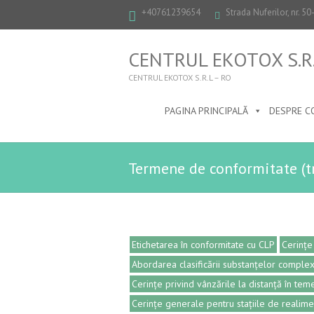
+40761239654
Strada Nuferilor, nr. 5
CENTRUL EKOTOX S.R.
CENTRUL EKOTOX S.R.L – RO
PAGINA PRINCIPALĂ
DESPRE C
Termene de conformitate (tr
Etichetarea în conformitate cu CLP
Cerințe
Abordarea clasificării substanțelor comple
Cerințe privind vânzările la distanță în te
Cerințe generale pentru stațiile de realim