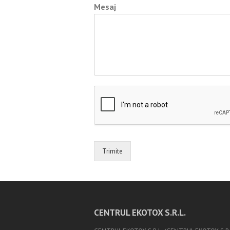
Mesaj
N
u
m
e
Trimite
CENTRUL EKOTOX S.R.L.