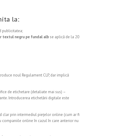
ita la:
 publicitatea;
r textul negru pe fundal alb
se aplică de la 20
introduce noul Regulament CLP, dar implică
ifice de etichetare (detaliate mai sus) –
nte. Introducerea etichetării digitale este
clar prin intermediul piețelor online (cum ar fi
u companiile online în cazul în care anterior nu