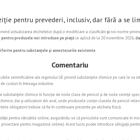
iție pentru prevederi, inclusiv, dar fără a se lim
rivind actualizarea etichetelor după o modificare a clasificării
și
noi norme privind
 pentru produsele noi introduse pe piață
se aplică de la 20 noiembrie 2026,
da
ferite pentru substanțele și amestecurile existente.
Comentariu
icările semnificative ale regimului UE privind substanțele chimice pe care le va 
 de costuri în întreaga industrie.
ze substanțele chimice în funcție de noile clase de pericol și de noile cerințe spec
himice, dar și utilizatorii din aval, unde produsele conțin clasele de pericol releva
tele obligatorii trebuie să fie în continuare prezente pe eticheta fizică.
ății pentru vânzările online, asigurându-se că pericolele sunt comunicate în mod 
de proiectare pentru magazinul online). Acest lucru poate introduce obligații pentr