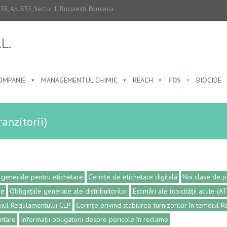
0-58, Ap. B55, Sector 1, Bucuresti, Romania
L.
OMPANIE
MANAGEMENTUL CHIMIC
REACH
FDS
BIOCIDE
anzitorii)
 generale pentru etichetare
Cerințe de etichetare digitală
Noi clase de p
xe
Obligațiile generale ale distribuitorilor
Estimări ale toxicității acute (A
meiul Regulamentului CLP
Cerințe privind stabilirea furnizorilor în temeiul
entare
Informații obligatorii despre pericole în reclame