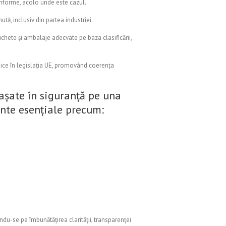
onforme, acolo unde este cazul.
tă, inclusiv din partea industriei.
tichete și ambalaje adecvate pe baza clasificării,
ice în legislația UE, promovând coerența
așate în siguranță pe una
ente esențiale precum:
du-se pe îmbunătățirea clarității, transparenței