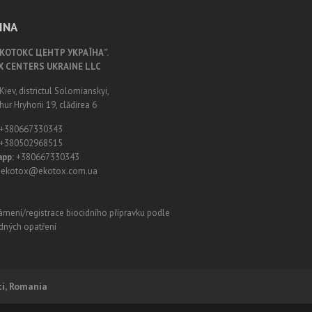
INA
ЕКОТОКС ЦЕНТР УКРАЇНА”.
X CENTERS UKRAINE LLC
Kiev, districtul Solomianskyi,
hur Hryhorii 19, clădirea 6
+380667330343
+380502968515
pp:
+380667330343
: ekotox@ekotox.com.ua
ti, Romania