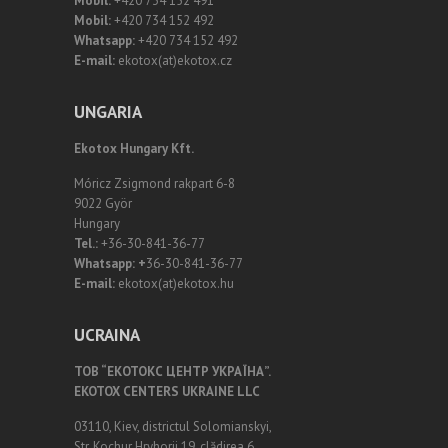
Mobil:
+420 734 152 491
Mobil:
+420 734 152 492
Whatsapp:
+420 734 152 492
E-mail:
ekotox(at)ekotox.cz
UNGARIA
Ekotox Hungary Kft.
Móricz Zsigmond rakpart 6-8
9022 Györ
Hungary
Tel.:
+36-30-841-36-77
Whatsapp: +
36-30-841-36-77
E-mail:
ekotox(at)ekotox.hu
UCRAINA
ТОВ “ЕКОТОКС ЦЕНТР УКРАЇНА”.
EKOTOX CENTERS UKRAINE LLC
03110, Kiev, districtul Solomianskyi,
Str. Kochur Hryhorii 19, clădirea 6