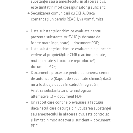
substanței sau a amestecului în afacerea dvs.
este limitat în mod corespunzător și suficient;
Securizarea comunicării cu ECHA. Dacă
comandați un permis REACH, vă vom furniza:
Lista substanțelor chimice evaluate pentru
prezența substanțelor SVHC (substanțe de
foarte mare îngrijorare) – document PDF;
Lista substanțelor chimice evaluate din punct de
vedere al proprietăților CMR (carcinogenitate,
mutagenitate și toxicitate reproductivă) –
document PDF;
Documente procesate pentru depunerea cererii
de autorizare (Raport de securitate chimică, dacă
nu a fost deja depus în cadrul înregistrării,
Analiza substanțelor și tehnologiilor
alternative…) – document PDF;
Un raport care conține o evaluare a faptului
dacă riscul care decurge din utilizarea substanței
sau amestecului în afacerea dvs. este controlat
și limitat în mod adecvat și suficient – document
PDF;