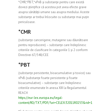
*CMR,*PBT,*vPvB și substanțe pentru care există
dovezi științifice că acestea pot avea efecte grave
asupra sănătății umane sau asupra mediului. Aceste
substanțe ar trebui înlocuite cu substanțe mai puțin
periculoase.
*CMR
(substanțe cancerigene, mutagene sau dăunătoare
pentru reproducere) – substanțe care îndeplinesc
criteriile de clasificare în categoriile 1 și 2 conform
Directivei 67/548/CEE
*PBT
(substanțe persistente, bioacumulative și toxice) sau
vPvB (substanțe foarte persistente și foarte
bioacumulative) – substanțe care îndeplinesc
criteriile enumerate în anexa XIII la Regulamentul
REACH
https://eur-lex.europa.eu/legal-
content/RO/TXT/PDF/?uri=CELEX:32011R0253&rid=1