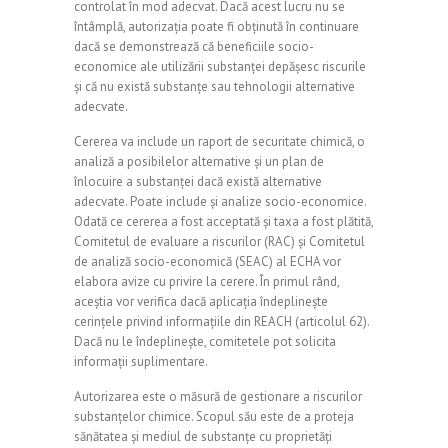
controlat în mod adecvat. Dacă acest lucru nu se
întâmplă, autorizația poate fi obținută în continuare
dacă se demonstrează că beneficiile socio-
economice ale utilizării substanței depășesc riscurile
și că nu există substanțe sau tehnologii alternative
adecvate.
Cererea va include un raport de securitate chimică, o
analiză a posibilelor alternative și un plan de
înlocuire a substanței dacă există alternative
adecvate. Poate include și analize socio-economice.
Odată ce cererea a fost acceptată și taxa a fost plătită,
Comitetul de evaluare a riscurilor (RAC) și Comitetul
de analiză socio-economică (SEAC) al ECHA vor
elabora avize cu privire la cerere. În primul rând,
aceștia vor verifica dacă aplicația îndeplinește
cerințele privind informațiile din REACH (articolul 62).
Dacă nu le îndeplinește, comitetele pot solicita
informații suplimentare.
Autorizarea este o măsură de gestionare a riscurilor
substanțelor chimice. Scopul său este de a proteja
sănătatea și mediul de substanțe cu proprietăți