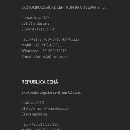
EKOTOXIKOLOGICKÉ CENTRUM BRATISLAVA, s.r.o.
Tomášikova 10/F
821 03 Bratislava
Slovenská republika
Tel.:
+421 (2) 4594 3712, 4594 5223
Mobil:
+421 903 413 711
Whatsapp:
+421902451918
E-mail:
ekotox(at)ekotox.sk
REPUBLICA CEHĂ
Ekotoxikologické centrum CZ s.r.o.
Traťová 574/1
619 00 Brno – Horní Heršpice
Česká republika
Tel.:
+420 513 035 888