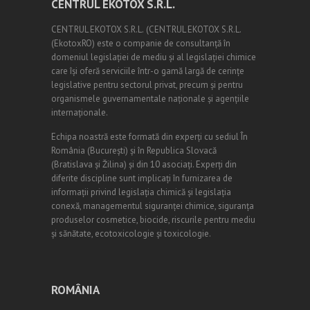
CENTRUL EKOTOX S.R.L.
CENTRUL EKOTOX S.R.L.
(
CENTRUL EKOTOX S.R.L.
(EkotoxRO) este o companie de consultanță în
domeniul legislației de mediu și al legislației chimice
care își oferă serviciile într-o gamă largă de cerințe
legislative pentru sectorul privat, precum și pentru
organismele guvernamentale naționale și agențiile
internaționale.
Echipa noastră este formată din experți cu sediul În
România (
Bucureşti
) și în Republica Slovacă
(Bratislava și Žilina) și din 10 asociați. Experți din
diferite discipline sunt implicați în furnizarea de
informații privind legislația chimică și legislația
conexă, managementul siguranței chimice, siguranța
produselor cosmetice, biocide, riscurile pentru mediu
și sănătate, ecotoxicologie și toxicologie.
ROMÂNIA