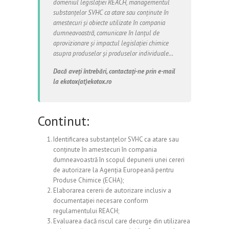
domeniul legislației REACH, managementul
substanțelor SVHC ca atare sau conținute în
amestecuri și obiecte utilizate în compania
dumneavoastră, comunicare în lanțul de
aprovizionare și impactul legislației chimice
asupra produselor și produselor individuale…
Dacă aveți întrebări, contactați-ne prin e-mail
la ekotox(at)ekotox.ro
Continut:
Identificarea substanțelor SVHC ca atare sau
conținute în amestecuri în compania
dumneavoastră în scopul depunerii unei cereri
de autorizare la Agenția Europeană pentru
Produse Chimice (ECHA);
Elaborarea cererii de autorizare inclusiv a
documentației necesare conform
regulamentului REACH;
Evaluarea dacă riscul care decurge din utilizarea