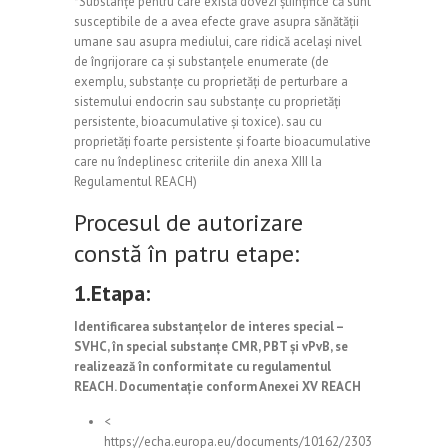
*Substanțe pentru care există dovezi științifice că sunt
susceptibile de a avea efecte grave asupra sănătății
umane sau asupra mediului, care ridică același nivel
de îngrijorare ca și substanțele enumerate (de
exemplu, substanțe cu proprietăți de perturbare a
sistemului endocrin sau substanțe cu proprietăți
persistente, bioacumulative și toxice). sau cu
proprietăți foarte persistente și foarte bioacumulative
care nu îndeplinesc criteriile din anexa XIII la
Regulamentul REACH)
Procesul de autorizare
constă în patru etape:
1.Etapa:
Identificarea substanțelor de interes special –
SVHC, în special substanțe CMR, PBT și vPvB, se
realizează în conformitate cu regulamentul
REACH. Documentație conform Anexei XV REACH
<
https://echa.europa.eu/documents/10162/2303