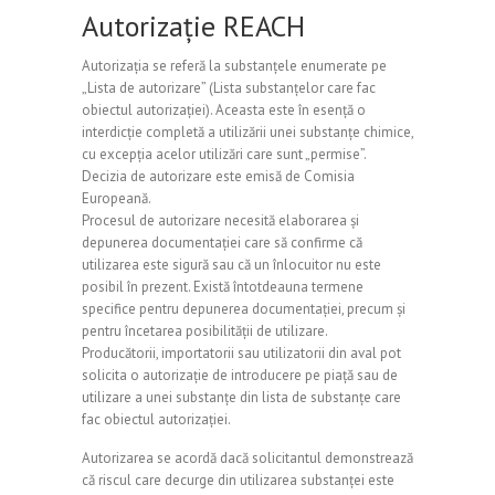
Autorizație REACH
Autorizația se referă la substanțele enumerate pe
„Lista de autorizare” (Lista substanțelor care fac
obiectul autorizației). Aceasta este în esență o
interdicție completă a utilizării unei substanțe chimice,
cu excepția acelor utilizări care sunt „permise”.
Decizia de autorizare este emisă de Comisia
Europeană.
Procesul de autorizare necesită elaborarea și
depunerea documentației care să confirme că
utilizarea este sigură sau că un înlocuitor nu este
posibil în prezent. Există întotdeauna termene
specifice pentru depunerea documentației, precum și
pentru încetarea posibilității de utilizare.
Producătorii, importatorii sau utilizatorii din aval pot
solicita o autorizație de introducere pe piață sau de
utilizare a unei substanțe din lista de substanțe care
fac obiectul autorizației.
Autorizarea se acordă dacă solicitantul demonstrează
că riscul care decurge din utilizarea substanței este