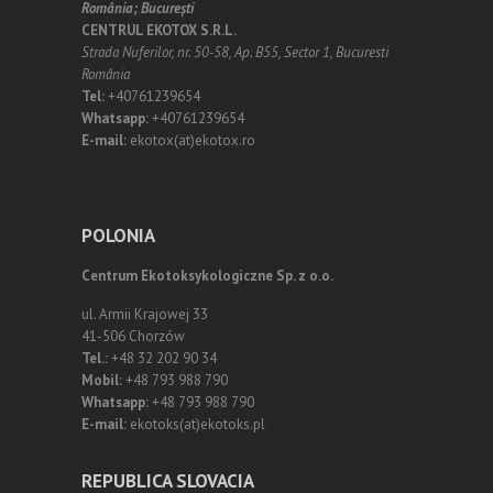
România;
Bucureşti
CENTRUL EKOTOX S.R.L.
Strada Nuferilor, nr. 50-58, Ap. B55, Sector 1, Bucuresti
România
Tel:
+40761239654
Whatsapp:
+40761239654
E-mail:
ekotox(at)ekotox.ro
POLONIA
Centrum Ekotoksykologiczne Sp. z o.o.
ul. Armii Krajowej 33
41-506 Chorzów
Tel.:
+48 32 202 90 34
Mobil:
+48 793 988 790
Whatsapp:
+48 793 988 790
E-mail:
ekotoks(at)ekotoks.pl
REPUBLICA SLOVACIA