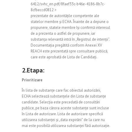
6412/svhc_en.pdf/8faef33c-b46e-4186-8b7c-
8cfbeccd0812
>
prezentate de autoritățile competente ale
statelor membre și ECHA. Înainte de a depune o
propunere, statele membre își confirmă interesul
de a prezenta o astfel de propunere, iar
substanța relevantă intră în „Registrul de intenții”.
Documentația pregătită conform Anexei XV
REACH este prezentată spre consultare publică,
care este aprobată de Lista de Candidați.
2.Etapa:
Prioritizare
În lista de substanțe care fac obiectul autorizării,
ECHA selectează substanțele din Lista de substanțe
candidate. Selecția este precedată de consultări
publice, pe baza cărora aceste substanțe sunt incluse
în Lista de autorizare. Lista de autorizare specifică
utilizarea substanței și „data expirării” de la care nu
mai este posibilă utilizarea substanței fără autorizație.