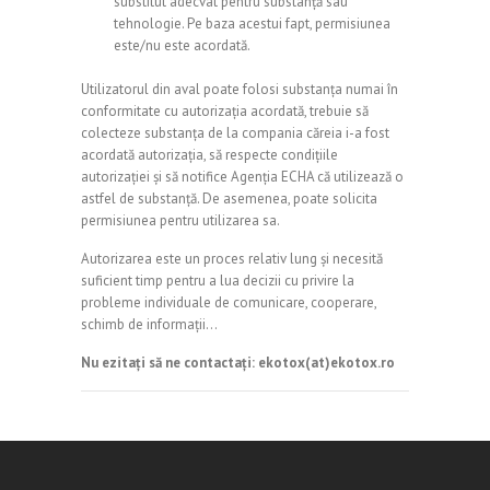
substitut adecvat pentru substanță sau
tehnologie. Pe baza acestui fapt, permisiunea
este/nu este acordată.
Utilizatorul din aval poate folosi substanța numai în
conformitate cu autorizația acordată, trebuie să
colecteze substanța de la compania căreia i-a fost
acordată autorizația, să respecte condițiile
autorizației și să notifice Agenția ECHA că utilizează o
astfel de substanță. De asemenea, poate solicita
permisiunea pentru utilizarea sa.
Autorizarea este un proces relativ lung și necesită
suficient timp pentru a lua decizii cu privire la
probleme individuale de comunicare, cooperare,
schimb de informații…
Nu ezitați să ne contactați: ekotox(at)ekotox.ro