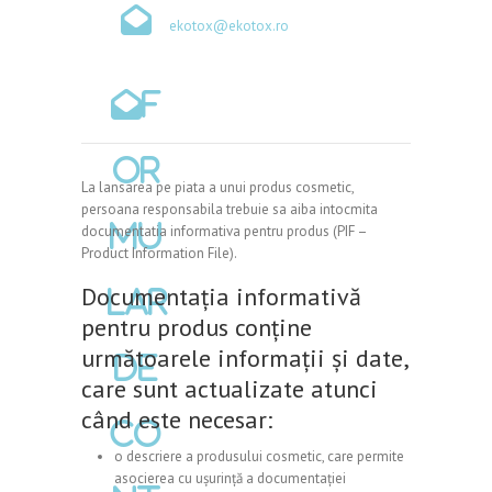
ekotox@ekotox.ro
F
or
La lansarea pe piata a unui produs cosmetic,
persoana responsabila trebuie sa aiba intocmita
mu
documentatia informativa pentru produs (PIF –
Product Information File).
Documentația informativă
lar
pentru produs conține
următoarele informații și date,
de
care sunt actualizate atunci
când este necesar:
co
o descriere a produsului cosmetic, care permite
asocierea cu ușurință a documentației