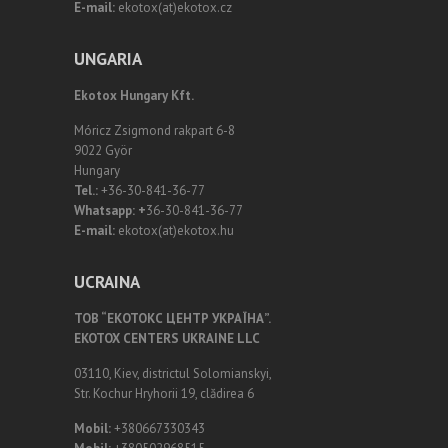
E-mail:
ekotox(at)ekotox.cz
UNGARIA
Ekotox Hungary Kft.
Móricz Zsigmond rakpart 6-8
9022 Györ
Hungary
Tel.:
+36-30-841-36-77
Whatsapp: +
36-30-841-36-77
E-mail:
ekotox(at)ekotox.hu
UCRAINA
ТОВ “ЕКОТОКС ЦЕНТР УКРАЇНА”.
EKOTOX CENTERS UKRAINE LLC
03110, Kiev, districtul Solomianskyi,
Str. Kochur Hryhorii 19, clădirea 6
Mobil:
+380667330343