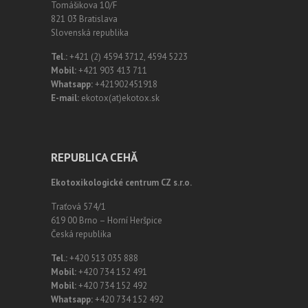
Tomášikova 10/F
821 03 Bratislava
Slovenská republika
Tel.:
+421 (2) 4594 3712, 4594 5223
Mobil:
+421 903 413 711
Whatsapp:
+421902451918
E-mail:
ekotox(at)ekotox.sk
REPUBLICA CEHĂ
Ekotoxikologické centrum CZ s.r.o.
Traťová 574/1
619 00 Brno – Horní Heršpice
Česká republika
Tel.:
+420 513 035 888
Mobil:
+420 734 152 491
Mobil:
+420 734 152 492
Whatsapp:
+420 734 152 492