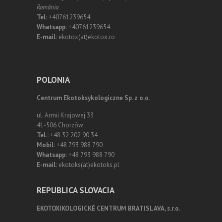
România
Tel:
+40761239654
Whatsapp:
+40761239654
E-mail:
ekotox(at)ekotox.ro
POLONIA
Centrum Ekotoksykologiczne Sp. z o.o.
ul. Armii Krajowej 33
41-506 Chorzów
Tel.:
+48 32 202 90 34
Mobil:
+48 793 988 790
Whatsapp:
+48 793 988 790
E-mail:
ekotoks(at)ekotoks.pl
REPUBLICA SLOVACIA
EKOTOXIKOLOGICKÉ CENTRUM BRATISLAVA, s.r.o.