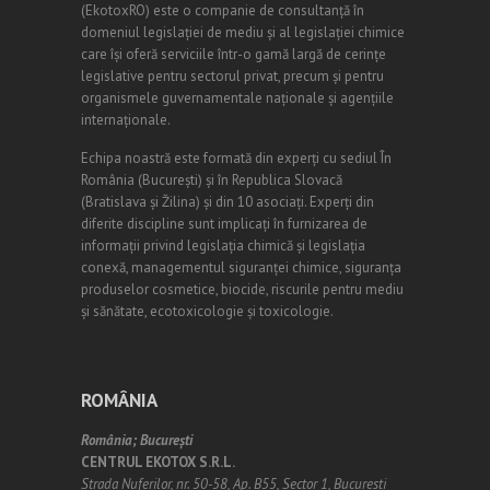
(EkotoxRO) este o companie de consultanță în
domeniul legislației de mediu și al legislației chimice
care își oferă serviciile într-o gamă largă de cerințe
legislative pentru sectorul privat, precum și pentru
organismele guvernamentale naționale și agențiile
internaționale.
Echipa noastră este formată din experți cu sediul În
România (
Bucureşti
) și în Republica Slovacă
(Bratislava și Žilina) și din 10 asociați. Experți din
diferite discipline sunt implicați în furnizarea de
informații privind legislația chimică și legislația
conexă, managementul siguranței chimice, siguranța
produselor cosmetice, biocide, riscurile pentru mediu
și sănătate, ecotoxicologie și toxicologie.
ROMÂNIA
România;
Bucureşti
CENTRUL EKOTOX S.R.L.
Strada Nuferilor, nr. 50-58, Ap. B55, Sector 1, Bucuresti