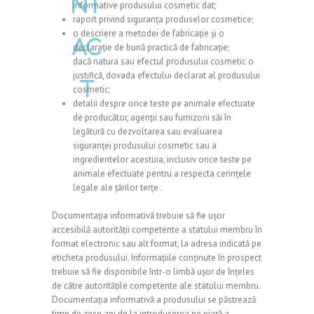
nt
informative produsului cosmetic dat;
raport privind siguranța produselor cosmetice;
o descriere a metodei de fabricație și o
ac
declarație de bună practică de fabricație;
dacă natura sau efectul produsului cosmetic o
justifică, dovada efectului declarat al produsului
t
cosmetic;
detalii despre orice teste pe animale efectuate
de producător, agenții sau furnizorii săi în
legătură cu dezvoltarea sau evaluarea
siguranței produsului cosmetic sau a
ingredientelor acestuia, inclusiv orice teste pe
animale efectuate pentru a respecta cerințele
legale ale țărilor terțe .
Documentația informativă trebuie să fie ușor
accesibilă autorității competente a statului membru în
format electronic sau alt format, la adresa indicată pe
eticheta produsului. Informațiile conținute în prospect
trebuie să fie disponibile într-o limbă ușor de înțeles
de către autoritățile competente ale statului membru.
Documentația informativă a produsului se păstrează
timp de zece ani de la introducerea pe piață a