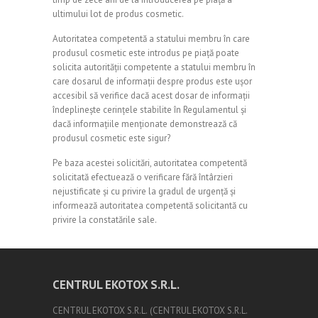
ultimului lot de produs cosmetic.
Autoritatea competentă a statului membru în care
produsul cosmetic este introdus pe piață poate
solicita autorității competente a statului membru în
care dosarul de informații despre produs este ușor
accesibil să verifice dacă acest dosar de informații
îndeplinește cerințele stabilite în Regulamentul și
dacă informațiile menționate demonstrează că
produsul cosmetic este sigur?
Pe baza acestei solicitări, autoritatea competentă
solicitată efectuează o verificare fără întârzieri
nejustificate și cu privire la gradul de urgență și
informează autoritatea competentă solicitantă cu
privire la constatările sale.
CENTRUL EKOTOX S.R.L.
CENTRUL EKOTOX S.R.L.
(
CENTRUL EKOTOX S.R.L.