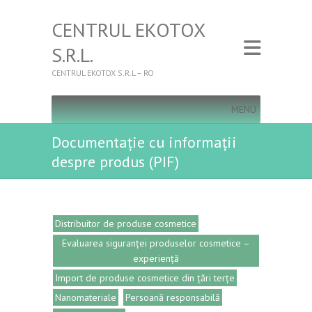
CENTRUL EKOTOX
S.R.L.
CENTRUL EKOTOX S.R.L – RO
MENU
Documentație cu informații
despre produs (PIF)
Distribuitor de produse cosmetice
Evaluarea siguranței produselor cosmetice –
experiență
Import de produse cosmetice din țări terțe
Nanomateriale
Persoană responsabilă