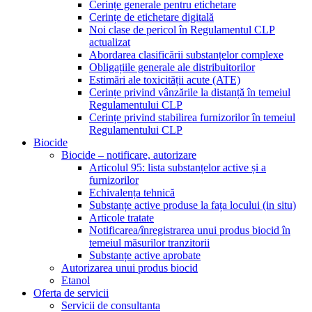
Cerințe generale pentru etichetare
Cerințe de etichetare digitală
Noi clase de pericol în Regulamentul CLP
actualizat
Abordarea clasificării substanțelor complexe
Obligațiile generale ale distribuitorilor
Estimări ale toxicității acute (ATE)
Cerințe privind vânzările la distanță în temeiul
Regulamentului CLP
Cerințe privind stabilirea furnizorilor în temeiul
Regulamentului CLP
Biocide
Biocide – notificare, autorizare
Articolul 95: lista substanțelor active și a
furnizorilor
Echivalența tehnică
Substanțe active produse la fața locului (in situ)
Articole tratate
Notificarea/înregistrarea unui produs biocid în
temeiul măsurilor tranzitorii
Substanțe active aprobate
Autorizarea unui produs biocid
Etanol
Oferta de servicii
Servicii de consultanta