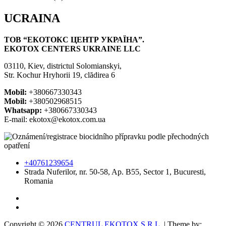
UCRAINA
ТОВ “ЕКОТОКС ЦЕНТР УКРАЇНА”.
EKOTOX CENTERS UKRAINE LLC
03110, Kiev, districtul Solomianskyi,
Str. Kochur Hryhorii 19, clădirea 6
Mobil:
+380667330343
Mobil:
+380502968515
Whatsapp:
+380667330343
E-mail: ekotox@ekotox.com.ua
+40761239654
Strada Nuferilor, nr. 50-58, Ap. B55, Sector 1, Bucuresti,
Romania
Copyright © 2026
CENTRUL EKOTOX S.R.L.
| Theme by: