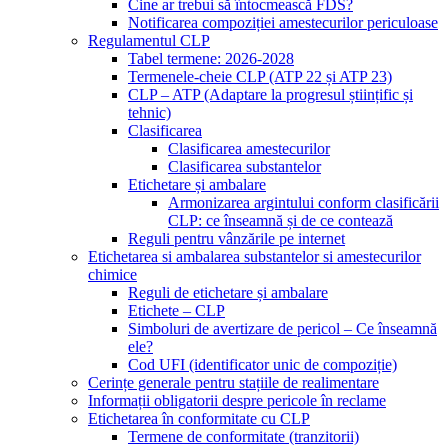
Cine ar trebui să întocmească FDS?
Notificarea compoziției amestecurilor periculoase
Regulamentul CLP
Tabel termene: 2026-2028
Termenele-cheie CLP (ATP 22 și ATP 23)
CLP – ATP (Adaptare la progresul științific și
tehnic)
Clasificarea
Clasificarea amestecurilor
Clasificarea substantelor
Etichetare și ambalare
Armonizarea argintului conform clasificării
CLP: ce înseamnă și de ce contează
Reguli pentru vânzările pe internet
Etichetarea si ambalarea substantelor si amestecurilor
chimice
Reguli de etichetare și ambalare
Etichete – CLP
Simboluri de avertizare de pericol – Ce înseamnă
ele?
Cod UFI (identificator unic de compoziție)
Cerințe generale pentru stațiile de realimentare
Informații obligatorii despre pericole în reclame
Etichetarea în conformitate cu CLP
Termene de conformitate (tranzitorii)