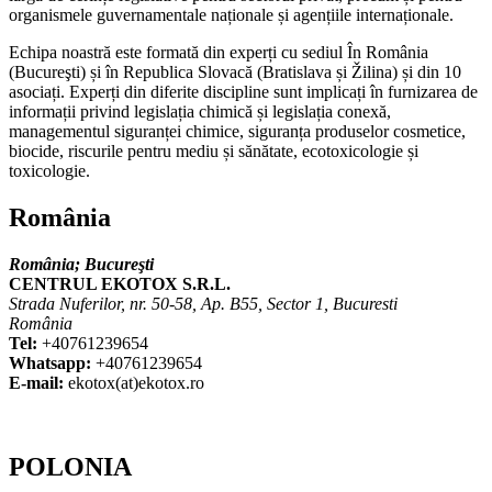
organismele guvernamentale naționale și agențiile internaționale.
Echipa noastră este formată din experți cu sediul În România
(
Bucureşti
) și în Republica Slovacă (Bratislava și Žilina) și din 10
asociați. Experți din diferite discipline sunt implicați în furnizarea de
informații privind legislația chimică și legislația conexă,
managementul siguranței chimice, siguranța produselor cosmetice,
biocide, riscurile pentru mediu și sănătate, ecotoxicologie și
toxicologie.
România
România;
Bucureşti
CENTRUL EKOTOX S.R.L.
Strada Nuferilor, nr. 50-58, Ap. B55, Sector 1, Bucuresti
România
Tel:
+40761239654
Whatsapp:
+40761239654
E-mail:
ekotox(at)ekotox.ro
POLONIA