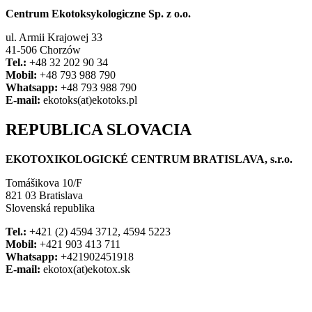
Centrum Ekotoksykologiczne Sp. z o.o.
ul. Armii Krajowej 33
41-506 Chorzów
Tel.:
+48 32 202 90 34
Mobil:
+48 793 988 790
Whatsapp:
+48 793 988 790
E-mail:
ekotoks(at)ekotoks.pl
REPUBLICA SLOVACIA
EKOTOXIKOLOGICKÉ CENTRUM BRATISLAVA, s.r.o.
Tomášikova 10/F
821 03 Bratislava
Slovenská republika
Tel.:
+421 (2) 4594 3712, 4594 5223
Mobil:
+421 903 413 711
Whatsapp:
+421902451918
E-mail:
ekotox(at)ekotox.sk