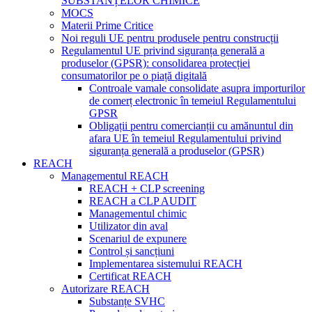
SUBSTANȚELOR CHIMICE
MOCS
Materii Prime Critice
Noi reguli UE pentru produsele pentru construcții
Regulamentul UE privind siguranța generală a
produselor (GPSR): consolidarea protecției
consumatorilor pe o piață digitală
Controale vamale consolidate asupra importurilor
de comerț electronic în temeiul Regulamentului
GPSR
Obligații pentru comercianții cu amănuntul din
afara UE în temeiul Regulamentului privind
siguranța generală a produselor (GPSR)
REACH
Managementul REACH
REACH + CLP screening
REACH a CLP AUDIT
Managementul chimic
Utilizator din aval
Scenariul de expunere
Control și sancțiuni
Implementarea sistemului REACH
Certificat REACH
Autorizare REACH
Substanțe SVHC