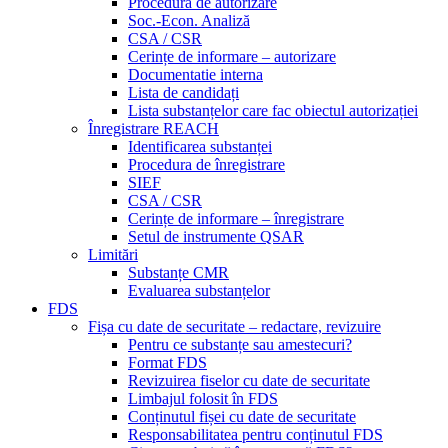
Procedura de autorizare
Soc.-Econ. Analiză
CSA / CSR
Cerințe de informare – autorizare
Documentatie interna
Lista de candidați
Lista substanțelor care fac obiectul autorizației
Înregistrare REACH
Identificarea substanței
Procedura de înregistrare
SIEF
CSA / CSR
Cerințe de informare – înregistrare
Setul de instrumente QSAR
Limitări
Substanțe CMR
Evaluarea substanțelor
FDS
Fișa cu date de securitate – redactare, revizuire
Pentru ce substanțe sau amestecuri?
Format FDS
Revizuirea fiselor cu date de securitate
Limbajul folosit în FDS
Conținutul fișei cu date de securitate
Responsabilitatea pentru conținutul FDS