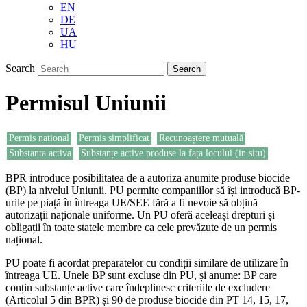
EN
DE
UA
HU
Search
Permisul Uniunii
Permis national
Permis simplificat
Recunoaștere mutuală
Substanta activa
Substanțe active produse la fața locului (in situ)
BPR introduce posibilitatea de a autoriza anumite produse biocide
(BP) la nivelul Uniunii. PU permite companiilor să își introducă BP-
urile pe piață în întreaga UE/SEE fără a fi nevoie să obțină
autorizații naționale uniforme. Un PU oferă aceleași drepturi și
obligații în toate statele membre ca cele prevăzute de un permis
național.
PU poate fi acordat preparatelor cu condiții similare de utilizare în
întreaga UE. Unele BP sunt excluse din PU, și anume: BP care
conțin substanțe active care îndeplinesc criteriile de excludere
(Articolul 5 din BPR) și 90 de produse biocide din PT 14, 15, 17,