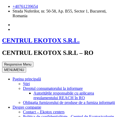
+40761239654
Strada Nuferilor, nr. 50-58, Ap. B55, Sector 1, Bucuresti,
Romania
CENTRUL EKOTOX S.R.L.
CENTRUL EKOTOX S.R.L – RO
Responsive Menu
MENU
MENU
Pagina principală
Știri
Dreptul consumatorului la informare
Autoritățile responsabile cu aplicarea
regulamentului REACH în RO
Obligația furnizorului de produse de a furniza informații
Despre companie
Contact – Ekotox centers
Politica de confidențialitate - Centrul de Ecotoxicologie