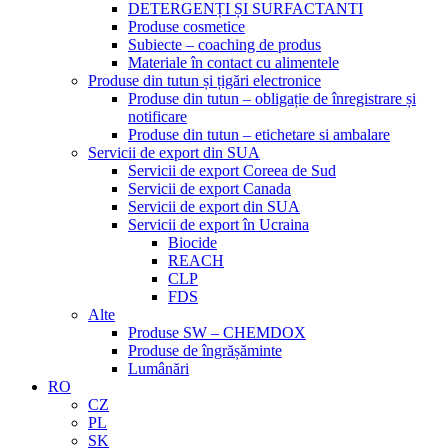
DETERGENȚI ȘI SURFACTANTI
Produse cosmetice
Subiecte – coaching de produs
Materiale în contact cu alimentele
Produse din tutun și țigări electronice
Produse din tutun – obligație de înregistrare și
notificare
Produse din tutun – etichetare si ambalare
Servicii de export din SUA
Servicii de export Coreea de Sud
Servicii de export Canada
Servicii de export din SUA
Servicii de export în Ucraina
Biocide
REACH
CLP
FDS
Alte
Produse SW – CHEMDOX
Produse de îngrășăminte
Lumânări
RO
CZ
PL
SK