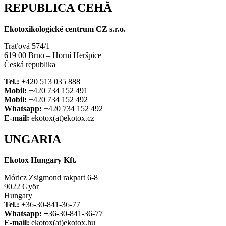
REPUBLICA CEHĂ
Ekotoxikologické centrum CZ s.r.o.
Traťová 574/1
619 00 Brno – Horní Heršpice
Česká republika
Tel.:
+420 513 035 888
Mobil:
+420 734 152 491
Mobil:
+420 734 152 492
Whatsapp:
+420 734 152 492
E-mail:
ekotox(at)ekotox.cz
UNGARIA
Ekotox Hungary Kft.
Móricz Zsigmond rakpart 6-8
9022 Györ
Hungary
Tel.:
+36-30-841-36-77
Whatsapp: +
36-30-841-36-77
E-mail:
ekotox(at)ekotox.hu