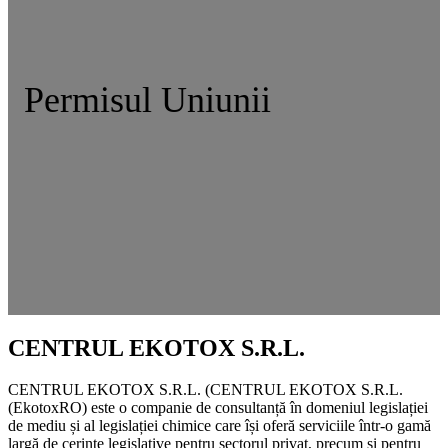
Permisul Uniunii
CENTRUL EKOTOX S.R.L.
CENTRUL EKOTOX S.R.L.
(
CENTRUL EKOTOX S.R.L.
(EkotoxRO) este o companie de consultanță în domeniul legislației
de mediu și al legislației chimice care își oferă serviciile într-o gamă
largă de cerințe legislative pentru sectorul privat, precum și pentru