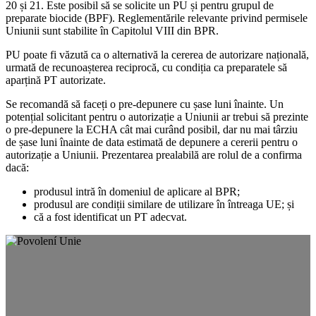
20 și 21. Este posibil să se solicite un PU și pentru grupul de
preparate biocide (BPF). Reglementările relevante privind permisele
Uniunii sunt stabilite în Capitolul VIII din BPR.
PU poate fi văzută ca o alternativă la cererea de autorizare națională,
urmată de recunoașterea reciprocă, cu condiția ca preparatele să
aparțină PT autorizate.
Se recomandă să faceți o pre-depunere cu șase luni înainte. Un
potențial solicitant pentru o autorizație a Uniunii ar trebui să prezinte
o pre-depunere la ECHA cât mai curând posibil, dar nu mai târziu
de șase luni înainte de data estimată de depunere a cererii pentru o
autorizație a Uniunii. Prezentarea prealabilă are rolul de a confirma
dacă:
produsul intră în domeniul de aplicare al BPR;
produsul are condiții similare de utilizare în întreaga UE; și
că a fost identificat un PT adecvat.