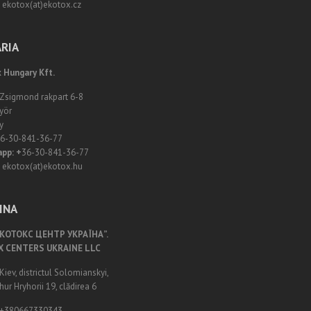
ekotox(at)ekotox.cz
RIA
 Hungary Kft.
 Zsigmond rakpart 6-8
yör
y
6-30-841-36-77
pp: +
36-30-841-36-77
ekotox(at)ekotox.hu
INA
ЕКОТОКС ЦЕНТР УКРАЇНА”.
X CENTERS UKRAINE LLC
Kiev, districtul Solomianskyi,
hur Hryhorii 19, clădirea 6
+380667330343