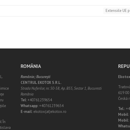
Extensiile UE 
ROMÂNIA
REPU
L.
România;
Bucureşti
Ekotox
CENTRUL EKOTOX S.R.L.
Traťov
himice
Strada Nuferilor, nr. 50-58, Ap. B55, Sector 1, Bucuresti
619 00 
nțe
România
Česká r
tru
Tel:
+40761239654
iile
Whatsapp:
+40761239654
Tel.:
+4
E-mail:
ekotox(at)ekotox.ro
Mobil:
Mobil:
l În
Whats
atislava