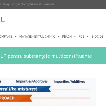
50-58, Ap. B55, Sector 1, Bucuresti, Romania
L.
OMPANIE
MANAGEMENTUL CHIMIC
REACH
FDS
BIOCIDE
CLP pentru substanțele multiconstituente