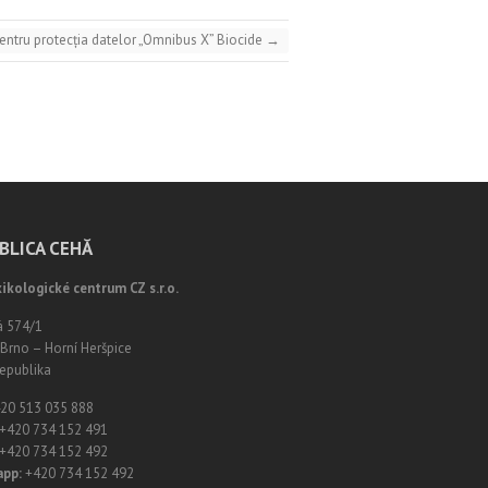
pentru protecția datelor „Omnibus X” Biocide
→
BLICA CEHĂ
ikologické centrum CZ s.r.o.
á 574/1
Brno – Horní Heršpice
epublika
20 513 035 888
+420 734 152 491
+420 734 152 492
app:
+420 734 152 492