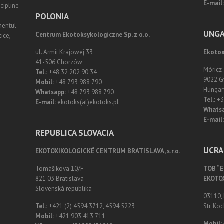
E-mail:
scipline
POLONIA
mentul
UNGA
Centrum Ekotoksykologiczne Sp. z o.o.
ice,
ul. Armii Krajowej 33
Ekotox
41-506 Chorzów
Móricz
Tel.:
+48 32 202 90 34
9022 G
Mobil:
+48 793 988 790
Hungar
Whatsapp:
+48 793 988 790
Tel.:
+3
E-mail:
ekotoks(at)ekotoks.pl
Whatsa
E-mail:
REPUBLICA SLOVACIA
UCRA
EKOTOXIKOLOGICKÉ CENTRUM BRATISLAVA, s.r.o.
Tomášikova 10/F
ТОВ “
821 03 Bratislava
EKOTO
Slovenská republika
03110, 
Tel.:
+421 (2) 4594 3712, 4594 5223
Str. Koc
Mobil:
+421 903 413 711
Mobil: