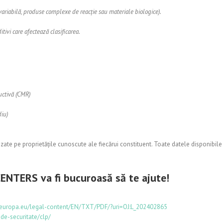
riabilă, produse complexe de reacție sau materiale biologice).
vi care afectează clasificarea.
uctivă (CMR)
iu)
te pe proprietățile cunoscute ale fiecărui constituent. Toate datele disponibile 
ENTERS va fi bucuroasă să te ajute!
x.europa.eu/legal-content/EN/TXT/PDF/?uri=OJ:L_202402865
-de-securitate/clp/