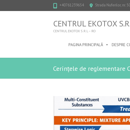
+40761239654
Strada Nuferilor, nr. 
CENTRUL EKOTOX S.R.
CENTRUL EKOTOX S.R.L – RO
PAGINA PRINCIPALĂ
DESPRE C
Cerințele de reglementare 