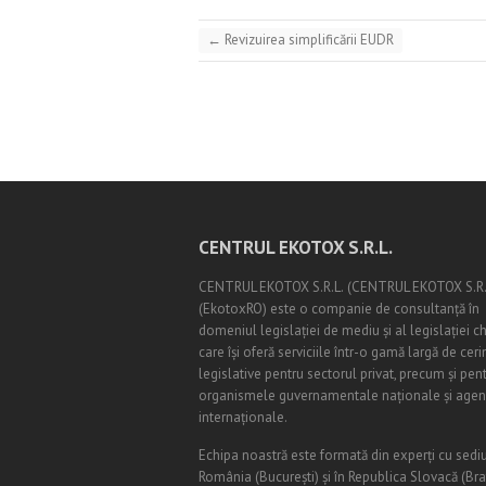
←
Revizuirea simplificării EUDR
CENTRUL EKOTOX S.R.L.
CENTRUL EKOTOX S.R.L.
(
CENTRUL EKOTOX S.R.
(EkotoxRO) este o companie de consultanță în
domeniul legislației de mediu și al legislației c
care își oferă serviciile într-o gamă largă de ceri
legislative pentru sectorul privat, precum și pen
organismele guvernamentale naționale și agenț
internaționale.
Echipa noastră este formată din experți cu sediu
România (
Bucureşti
) și în Republica Slovacă (Br