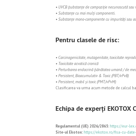
• UVCB (substanțe de compoziție necunoscută sau va
• Substanțe cu mai mulți componenti.
• Substanțe mono-componente cu impurități sau aditi
Pentru clasele de risc:
• Carcinogenicitate, mutagenitate, toxicitate reprod
• Toxicitate acvatică cronică
• Perturbarea endocrină (sănătatea umană / de med
• Persistent, Bioacumulativ & Toxic (PBT/vPvB)
• Persistent, mobil și toxic (PMT/vPvM)
Clasificarea va urma acum metode de calcul baza
Echipa de experți EKOTOX C
Regulamentul (UE) 2026/2865:
https://eur-le
Site-ul Ekotox:
https://ekotox.ro/fisa-cu-date