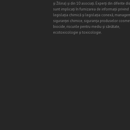
și Žilina) și din 10 asociați. Experți din diferite di
sunt implicați în furnizarea de informații privind
legislația chimică și legislația conexă, manage
siguranței chimice, siguranța produselor cosmet
biocide, riscurile pentru mediu și sănătate,
ecotoxicologie și toxicologie.