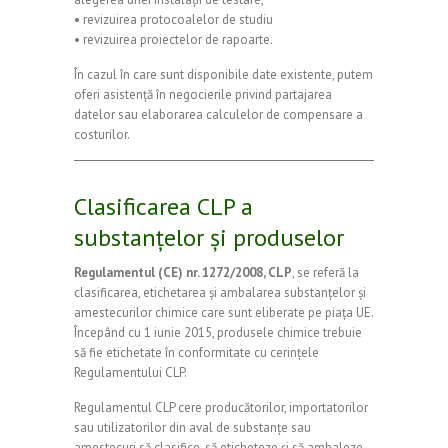
• revizuirea protocoalelor de studiu
• revizuirea proiectelor de rapoarte.
În cazul în care sunt disponibile date existente, putem
oferi asistență în negocierile privind partajarea
datelor sau elaborarea calculelor de compensare a
costurilor.
Clasificarea CLP a
substanțelor și produselor
Regulamentul (CE) nr. 1272/2008, CLP
, se referă la
clasificarea, etichetarea și ambalarea substanțelor și
amestecurilor chimice care sunt eliberate pe piața UE.
Începând cu 1 iunie 2015, produsele chimice trebuie
să fie etichetate în conformitate cu cerințele
Regulamentului CLP.
Regulamentul CLP cere producătorilor, importatorilor
sau utilizatorilor din aval de substanțe sau
amestecuri să clasifice, să eticheteze și să ambaleze