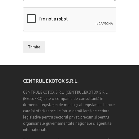
Trimite
CENTRUL EKOTOX S.R.L.
CENTRUL EKOTOX S.R.L.
(
CENTRUL EKOTOX S.R.L.
(EkotoxRO) este o companie de consultanță în
domeniul legislației de mediu și al legislației chimice
care își oferă serviciile într-o gamă largă de cerințe
legislative pentru sectorul privat, precum și pentru
organismele guvernamentale naționale și agențiile
internaționale.