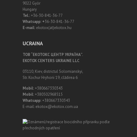
9022 Györ
Hungary
Tel.:
+36-30-841-36-77
Whatsapp: +
36-30-841-36-77
E-mail:
ekotox(at)ekotox.hu
UCRAINA
ТОВ “ЕКОТОКС ЦЕНТР УКРАЇНА”.
EKOTOX CENTERS UKRAINE LLC
03110, Kiev, districtul Solomianskyi,
Str. Kochur Hryhorii 19, clădirea 6
Mobil:
+380667330343
Mobil:
+380502968515
Whatsapp:
+380667330343
E-mail: ekotox@ekotox.com.ua