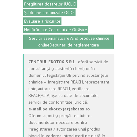
Pregătirea dosarelor IUCLID
Șabloane armonizate OCDE
Evaluare a riscurilor
Notificări ale Centrului de Otrăvire
Servicii asemanatoareVand produse chimice
onlineDepuneri de reglementare
CENTRUL EKOTOX S.R.L.
oferă servicii de
consultanță și asistență clienților în
domeniul legislației UE privind substanțele
chimice – înregistrare REACH, reprezentant
unic, autorizare REACH, verificare
REACH/CLP, fișe cu date de securitate,
servicii de conformitate juridică.
e-mail pe ekotox(at)ekotox.ro
Oferim suport și pregătirea tuturor
documentelor necesare pentru
înregistrarea / autorizarea unui produs
biocid în vederea introducerii pe piață în