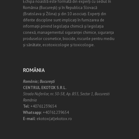
Echipa noastră este formată din experți cu sediul În
România (
Bucureşti
) și în Republica Slovacă
(Bratislava și Žilina) și din 10 asociați. Experți din
diferite discipline sunt implicați în furnizarea de
informații privind legislația chimică și legislația
conexă, managementul siguranței chimice, siguranța
produselor cosmetice, biocide, riscurile pentru mediu
și sănătate, ecotoxicologie și toxicologie.
ROMÂNIA
România;
Bucureşti
CENTRUL EKOTOX S.R.L.
Strada Nuferilor, nr. 50-58, Ap. B55, Sector 1, Bucuresti
România
Tel:
+40761239654
Whatsapp:
+40761239654
E-mail:
ekotox(at)ekotox.ro