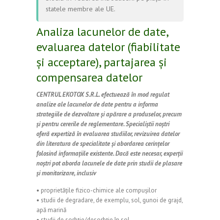
statele membre ale UE.
Analiza lacunelor de date,
evaluarea datelor (fiabilitate
și acceptare), partajarea și
compensarea datelor
CENTRUL EKOTOX S.R.L. efectuează în mod regulat
analize ale lacunelor de date pentru a informa
strategiile de dezvoltare și apărare a produselor, precum
și pentru cererile de reglementare. Specialiștii noștri
oferă expertiză în evaluarea studiilor, revizuirea datelor
din literatura de specialitate și abordarea cerințelor
folosind informațiile existente. Dacă este necesar, experții
noștri pot aborda lacunele de date prin studii de plasare
și monitorizare, inclusiv
• proprietățile fizico-chimice ale compușilor
• studii de degradare, de exemplu, sol, gunoi de grajd,
apă marină
• studii de sorbție/desorbție în sol