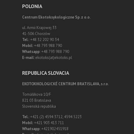
POLONIA
Centrum Ekotoksykologiczne Sp. z o.o.
ul. Armii Krajowej 33
41-506 Chorzów
Tel.:
+48 32 202 90 34
Mobil:
+48 793 988 790
Whatsapp:
+48 793 988 790
E-mail:
ekotoks(at)ekotoks.pl
REPUBLICA SLOVACIA
EKOTOXIKOLOGICKÉ CENTRUM BRATISLAVA, s.r.o.
Tomášikova 10/F
821 03 Bratislava
Slovenská republika
Tel.:
+421 (2) 4594 3712, 4594 5223
Mobil:
+421 903 413 711
Whatsapp:
+421902451918