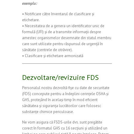
exemplu:
• Notificare către Inventarul de clasificare și
etichetare.
• Necesitatea de a genera un identificator unic de
formulă (UFI) și de a transmite informații despre
amestec organismelor desemnate din statul membru
care sunt utilizate pentru răspunsul de urgență în
sănătate (centrele de otrăvire).
• Clasificare și etichetare armonizată
Dezvoltare/revizuire FDS
Personalul nostru dezvoltă fișe cu date de securitate
(FDS) concepute pentru a îndeplini cerințele OSHA și
GHS, protejând în același timp în mod eficient
sănătatea și siguranța lucrătorilor care folosesc
substanțe chimice periculoase.
Ne vom asigura că FSDS-urile dvs. sunt pregătite
corect în formatul GHS cu 16 secțiuni și utilizând un