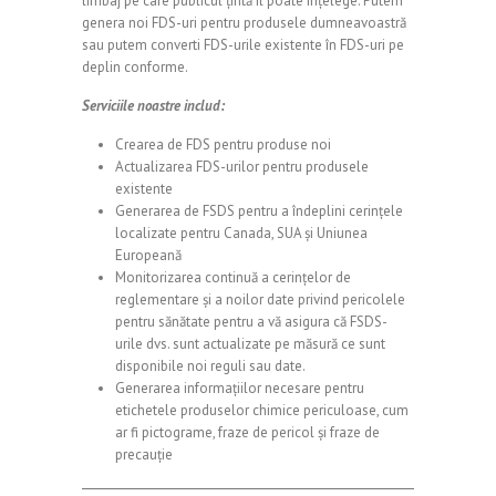
limbaj pe care publicul țintă îl poate înțelege. Putem
genera noi FDS-uri pentru produsele dumneavoastră
sau putem converti FDS-urile existente în FDS-uri pe
deplin conforme.
Serviciile noastre includ:
Crearea de FDS pentru produse noi
Actualizarea FDS-urilor pentru produsele
existente
Generarea de FSDS pentru a îndeplini cerințele
localizate pentru Canada, SUA și Uniunea
Europeană
Monitorizarea continuă a cerințelor de
reglementare și a noilor date privind pericolele
pentru sănătate pentru a vă asigura că FSDS-
urile dvs. sunt actualizate pe măsură ce sunt
disponibile noi reguli sau date.
Generarea informațiilor necesare pentru
etichetele produselor chimice periculoase, cum
ar fi pictograme, fraze de pericol și fraze de
precauție