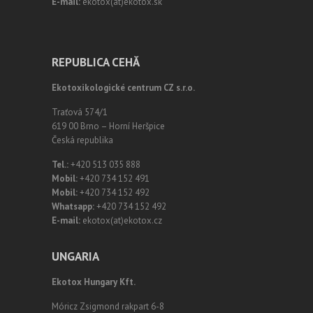
E-mail:
ekotox(at)ekotox.sk
REPUBLICA CEHĂ
Ekotoxikologické centrum CZ s.r.o.
Traťová 574/1
619 00 Brno – Horní Heršpice
Česká republika
Tel.:
+420 513 035 888
Mobil:
+420 734 152 491
Mobil:
+420 734 152 492
Whatsapp:
+420 734 152 492
E-mail:
ekotox(at)ekotox.cz
UNGARIA
Ekotox Hungary Kft.
Móricz Zsigmond rakpart 6-8