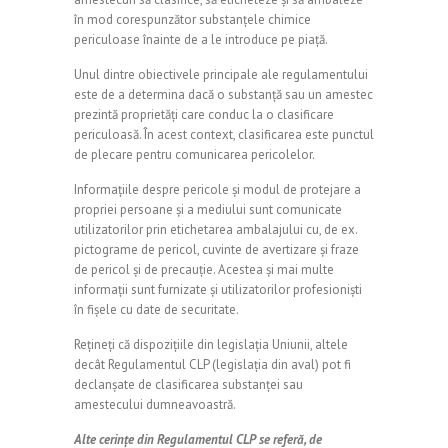
în mod corespunzător substanțele chimice
periculoase înainte de a le introduce pe piață.
Unul dintre obiectivele principale ale regulamentului
este de a determina dacă o substanță sau un amestec
prezintă proprietăți care conduc la o clasificare
periculoasă. În acest context, clasificarea este punctul
de plecare pentru comunicarea pericolelor.
Informațiile despre pericole și modul de protejare a
propriei persoane și a mediului sunt comunicate
utilizatorilor prin etichetarea ambalajului cu, de ex.
pictograme de pericol, cuvinte de avertizare și fraze
de pericol și de precauție. Acestea și mai multe
informații sunt furnizate și utilizatorilor profesioniști
în fișele cu date de securitate.
Rețineți că dispozițiile din legislația Uniunii, altele
decât Regulamentul CLP (legislația din aval) pot fi
declanșate de clasificarea substanței sau
amestecului dumneavoastră.
Alte cerințe din Regulamentul CLP se referă, de