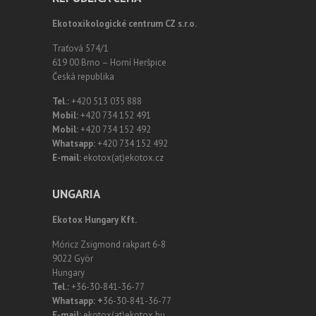
Ekotoxikologické centrum CZ s.r.o.
Traťová 574/1
619 00 Brno – Horní Heršpice
Česká republika
Tel.:
+420 513 035 888
Mobil:
+420 734 152 491
Mobil:
+420 734 152 492
Whatsapp:
+420 734 152 492
E-mail:
ekotox(at)ekotox.cz
UNGARIA
Ekotox Hungary Kft.
Móricz Zsigmond rakpart 6-8
9022 Györ
Hungary
Tel.:
+36-30-841-36-77
Whatsapp: +
36-30-841-36-77
E-mail:
ekotox(at)ekotox.hu