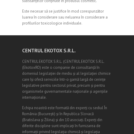
substanțelor conținute în produsul cosmetic.
Este necesar să se justifice în mod corespunzător
luarea în considerare sau neluarea în considerare a
profilurilor toxicologice individuale.
CENTRUL EKOTOX S.R.L.
CENTRUL EKOTOX S.R.L.
(
CENTRUL EKOTOX S.R.L.
(EkotoxRO) este o companie de consultanță în
domeniul legislației de mediu și al legislației chimice
care își oferă serviciile într-o gamă largă de cerințe
legislative pentru sectorul privat, precum și pentru
organismele guvernamentale naționale și agențiile
internaționale.
Echipa noastră este formată din experți cu sediul În
România (
Bucureşti
) și în Republica Slovacă
(Bratislava și Žilina) și din 10 asociați. Experți din
diferite discipline sunt implicați în furnizarea de
informații privind legislația chimică și legislația