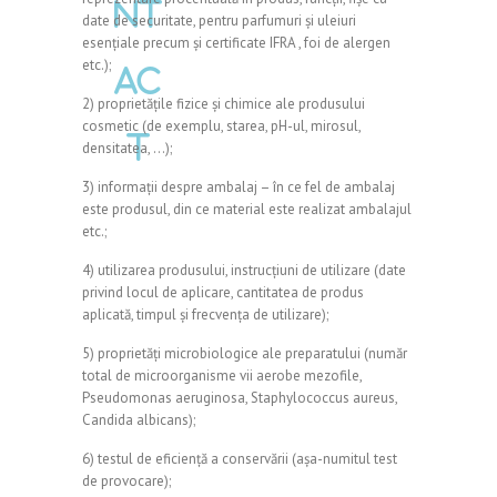
nt
date de securitate, pentru parfumuri și uleiuri
esențiale precum și certificate IFRA , foi de alergen
etc.);
ac
2) proprietățile fizice și chimice ale produsului
cosmetic (de exemplu, starea, pH-ul, mirosul,
t
densitatea, …);
3) informații despre ambalaj – în ce fel de ambalaj
este produsul, din ce material este realizat ambalajul
etc.;
4) utilizarea produsului, instrucțiuni de utilizare (date
privind locul de aplicare, cantitatea de produs
aplicată, timpul și frecvența de utilizare);
5) proprietăți microbiologice ale preparatului (număr
total de microorganisme vii aerobe mezofile,
Pseudomonas aeruginosa, Staphylococcus aureus,
Candida albicans);
6) testul de eficiență a conservării (așa-numitul test
de provocare);