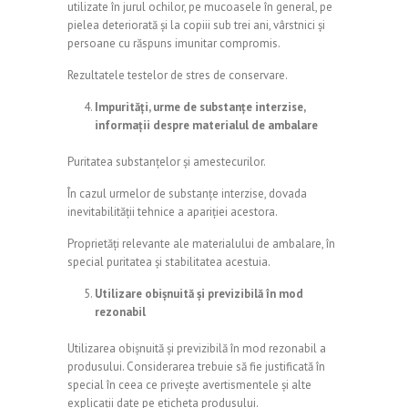
utilizate în jurul ochilor, pe mucoasele în general, pe
pielea deteriorată și la copiii sub trei ani, vârstnici și
persoane cu răspuns imunitar compromis.
Rezultatele testelor de stres de conservare.
Impurități, urme de substanțe interzise, ​​
informații despre materialul de ambalare
Puritatea substanțelor și amestecurilor.
În cazul urmelor de substanțe interzise, ​​dovada
inevitabilității tehnice a apariției acestora.
Proprietăți relevante ale materialului de ambalare, în
special puritatea și stabilitatea acestuia.
Utilizare obișnuită și previzibilă în mod
rezonabil
Utilizarea obișnuită și previzibilă în mod rezonabil a
produsului. Considerarea trebuie să fie justificată în
special în ceea ce privește avertismentele și alte
explicații date pe eticheta produsului.