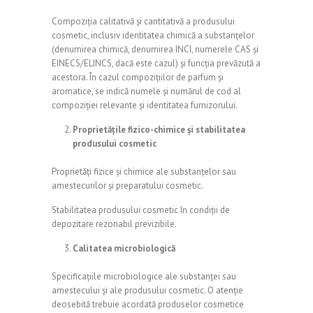
Compoziția calitativă și cantitativă a produsului
cosmetic, inclusiv identitatea chimică a substanțelor
(denumirea chimică, denumirea INCI, numerele CAS și
EINECS/ELINCS, dacă este cazul) și funcția prevăzută a
acestora. În cazul compozițiilor de parfum și
aromatice, se indică numele și numărul de cod al
compoziției relevante și identitatea furnizorului.
Proprietățile fizico-chimice și stabilitatea
produsului cosmetic
Proprietăți fizice și chimice ale substanțelor sau
amestecurilor și preparatului cosmetic.
Stabilitatea produsului cosmetic în condiții de
depozitare rezonabil previzibile.
Calitatea microbiologică
Specificațiile microbiologice ale substanței sau
amestecului și ale produsului cosmetic. O atenție
deosebită trebuie acordată produselor cosmetice