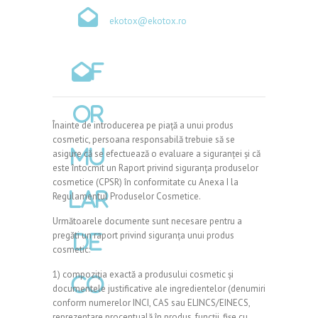
ekotox@ekotox.ro
F
or
Înainte de introducerea pe piață a unui produs
cosmetic, persoana responsabilă trebuie să se
mu
asigure că se efectuează o evaluare a siguranței și că
este întocmit un Raport privind siguranța produselor
cosmetice (CPSR) în conformitate cu Anexa I la
lar
Regulamentul Produselor Cosmetice.
Următoarele documente sunt necesare pentru a
pregăti un raport privind siguranța unui produs
de
cosmetic:
1) compoziția exactă a produsului cosmetic și
co
documentele justificative ale ingredientelor (denumiri
conform numerelor INCI, CAS sau ELINCS/EINECS,
reprezentare procentuală în produs, funcții, fișe cu