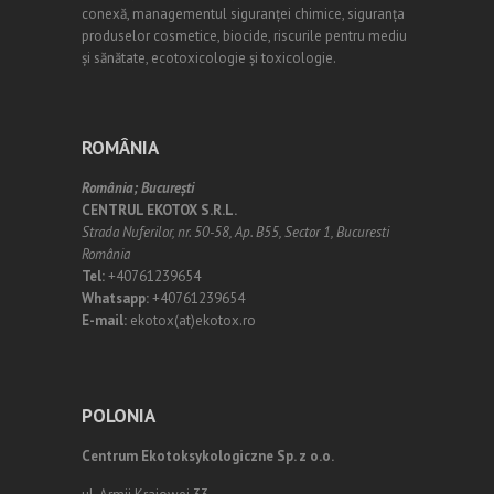
conexă, managementul siguranței chimice, siguranța
produselor cosmetice, biocide, riscurile pentru mediu
și sănătate, ecotoxicologie și toxicologie.
ROMÂNIA
România;
Bucureşti
CENTRUL EKOTOX S.R.L.
Strada Nuferilor, nr. 50-58, Ap. B55, Sector 1, Bucuresti
România
Tel:
+40761239654
Whatsapp:
+40761239654
E-mail:
ekotox(at)ekotox.ro
POLONIA
Centrum Ekotoksykologiczne Sp. z o.o.