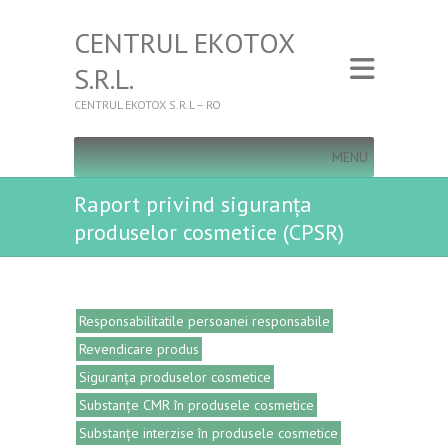
CENTRUL EKOTOX
S.R.L.
CENTRUL EKOTOX S.R.L – RO
MENU
Raport privind siguranța
produselor cosmetice (CPSR)
Responsabilitatile persoanei responsabile
Revendicare produs
Siguranța produselor cosmetice
Substanțe CMR în produsele cosmetice
Substanțe interzise în produsele cosmetice