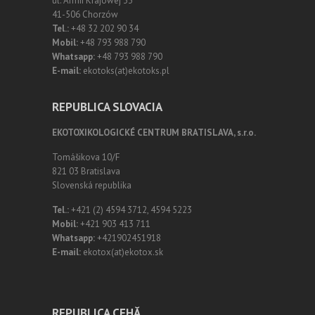
ul. Armii Krajowej 33
41-506 Chorzów
Tel.:
+48 32 202 90 34
Mobil:
+48 793 988 790
Whatsapp:
+48 793 988 790
E-mail:
ekotoks(at)ekotoks.pl
REPUBLICA SLOVACIA
EKOTOXIKOLOGICKÉ CENTRUM BRATISLAVA, s.r.o.
Tomášikova 10/F
821 03 Bratislava
Slovenská republika
Tel.:
+421 (2) 4594 3712, 4594 5223
Mobil:
+421 903 413 711
Whatsapp:
+421902451918
E-mail:
ekotox(at)ekotox.sk
REPUBLICA CEHĂ