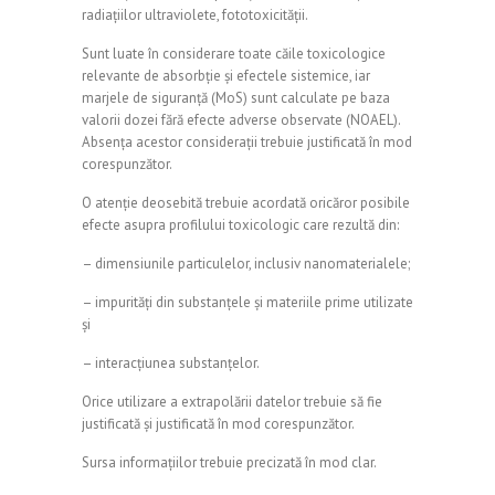
radiațiilor ultraviolete, fototoxicității.
Sunt luate în considerare toate căile toxicologice
relevante de absorbție și efectele sistemice, iar
marjele de siguranță (MoS) sunt calculate pe baza
valorii dozei fără efecte adverse observate (NOAEL).
Absența acestor considerații trebuie justificată în mod
corespunzător.
O atenție deosebită trebuie acordată oricăror posibile
efecte asupra profilului toxicologic care rezultă din:
– dimensiunile particulelor, inclusiv nanomaterialele;
– impurităţi din substanţele şi materiile prime utilizate
şi
– interacțiunea substanțelor.
Orice utilizare a extrapolării datelor trebuie să fie
justificată și justificată în mod corespunzător.
Sursa informațiilor trebuie precizată în mod clar.