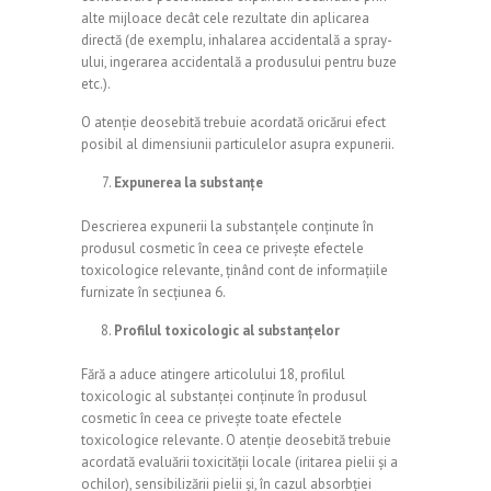
alte mijloace decât cele rezultate din aplicarea
directă (de exemplu, inhalarea accidentală a spray-
ului, ingerarea accidentală a produsului pentru buze
etc.).
O atenție deosebită trebuie acordată oricărui efect
posibil al dimensiunii particulelor asupra expunerii.
Expunerea la substanțe
Descrierea expunerii la substanțele conținute în
produsul cosmetic în ceea ce privește efectele
toxicologice relevante, ținând cont de informațiile
furnizate în secțiunea 6.
Profilul toxicologic al substanțelor
Fără a aduce atingere articolului 18, profilul
toxicologic al substanței conținute în produsul
cosmetic în ceea ce privește toate efectele
toxicologice relevante. O atenție deosebită trebuie
acordată evaluării toxicității locale (iritarea pielii și a
ochilor), sensibilizării pielii și, în cazul absorbției