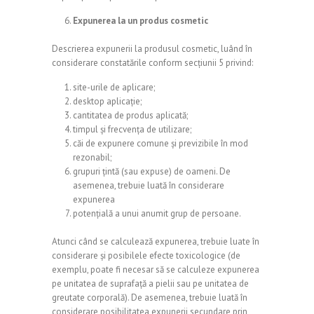
Expunerea la un produs cosmetic
Descrierea expunerii la produsul cosmetic, luând în
considerare constatările conform secțiunii 5 privind:
site-urile de aplicare;
desktop aplicație;
cantitatea de produs aplicată;
timpul și frecvența de utilizare;
căi de expunere comune și previzibile în mod
rezonabil;
grupuri țintă (sau expuse) de oameni. De
asemenea, trebuie luată în considerare
expunerea
potențială a unui anumit grup de persoane.
Atunci când se calculează expunerea, trebuie luate în
considerare și posibilele efecte toxicologice (de
exemplu, poate fi necesar să se calculeze expunerea
pe unitatea de suprafață a pielii sau pe unitatea de
greutate corporală). De asemenea, trebuie luată în
considerare posibilitatea expunerii secundare prin