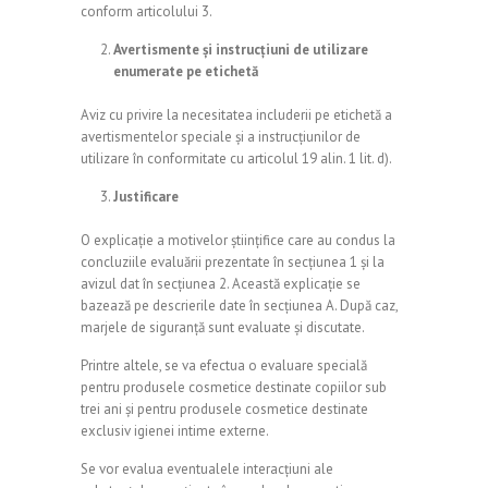
conform articolului 3.
Avertismente și instrucțiuni de utilizare
enumerate pe etichetă
Aviz cu privire la necesitatea includerii pe etichetă a
avertismentelor speciale și a instrucțiunilor de
utilizare în conformitate cu articolul 19 alin. 1 lit. d).
Justificare
O explicație a motivelor științifice care au condus la
concluziile evaluării prezentate în secțiunea 1 și la
avizul dat în secțiunea 2. Această explicație se
bazează pe descrierile date în secțiunea A. După caz,
marjele de siguranță sunt evaluate și discutate.
Printre altele, se va efectua o evaluare specială
pentru produsele cosmetice destinate copiilor sub
trei ani și pentru produsele cosmetice destinate
exclusiv igienei intime externe.
Se vor evalua eventualele interacțiuni ale