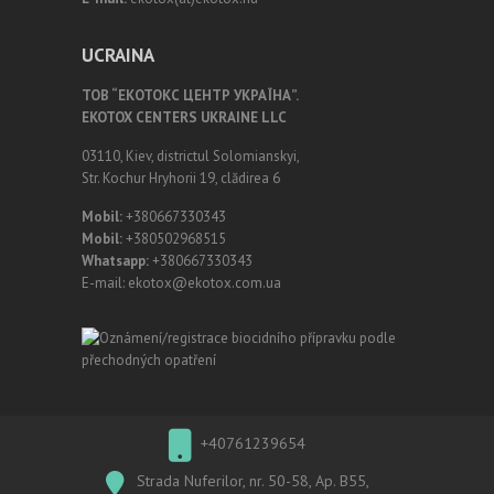
UCRAINA
ТОВ “ЕКОТОКС ЦЕНТР УКРАЇНА”.
EKOTOX CENTERS UKRAINE LLC
03110, Kiev, districtul Solomianskyi,
Str. Kochur Hryhorii 19, clădirea 6
Mobil:
+380667330343
Mobil:
+380502968515
Whatsapp:
+380667330343
E-mail: ekotox@ekotox.com.ua
+40761239654
Strada Nuferilor, nr. 50-58, Ap. B55,