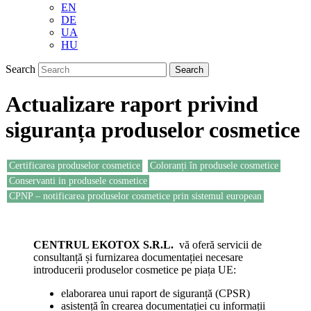
EN
DE
UA
HU
Search
Actualizare raport privind
siguranța produselor cosmetice
Certificarea produselor cosmetice
Coloranți în produsele cosmetice
Conservanti in produsele cosmetice
CPNP – notificarea produselor cosmetice prin sistemul european
CENTRUL EKOTOX S.R.L.
vă oferă servicii de
consultanță și furnizarea documentației necesare
introducerii produselor cosmetice pe piața UE:
elaborarea unui raport de siguranță (CPSR)
asistență în crearea documentației cu informații