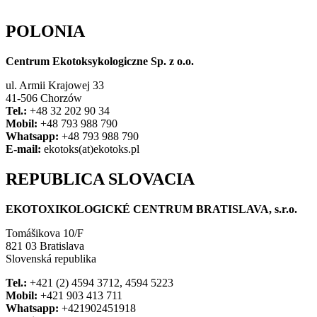
POLONIA
Centrum Ekotoksykologiczne Sp. z o.o.
ul. Armii Krajowej 33
41-506 Chorzów
Tel.:
+48 32 202 90 34
Mobil:
+48 793 988 790
Whatsapp:
+48 793 988 790
E-mail:
ekotoks(at)ekotoks.pl
REPUBLICA SLOVACIA
EKOTOXIKOLOGICKÉ CENTRUM BRATISLAVA, s.r.o.
Tomášikova 10/F
821 03 Bratislava
Slovenská republika
Tel.:
+421 (2) 4594 3712, 4594 5223
Mobil:
+421 903 413 711
Whatsapp:
+421902451918