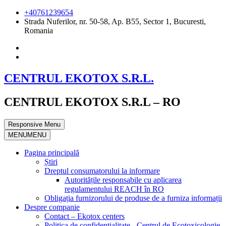
+40761239654
Strada Nuferilor, nr. 50-58, Ap. B55, Sector 1, Bucuresti,
Romania
CENTRUL EKOTOX S.R.L.
CENTRUL EKOTOX S.R.L – RO
Responsive Menu
MENU
MENU
Pagina principală
Știri
Dreptul consumatorului la informare
Autoritățile responsabile cu aplicarea
regulamentului REACH în RO
Obligația furnizorului de produse de a furniza informații
Despre companie
Contact – Ekotox centers
Politica de confidențialitate - Centrul de Ecotoxicologie