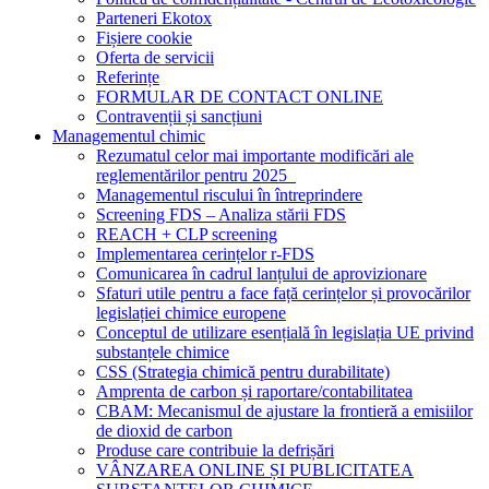
Parteneri Ekotox
Fișiere cookie
Oferta de servicii
Referințe
FORMULAR DE CONTACT ONLINE
Contravenții și sancțiuni
Managementul chimic
Rezumatul celor mai importante modificări ale
reglementărilor pentru 2025
Managementul riscului în întreprindere
Screening FDS – Analiza stării FDS
REACH + CLP screening
Implementarea cerințelor r-FDS
Comunicarea în cadrul lanțului de aprovizionare
Sfaturi utile pentru a face față cerințelor și provocărilor
legislației chimice europene
Conceptul de utilizare esențială în legislația UE privind
substanțele chimice
CSS (Strategia chimică pentru durabilitate)
Amprenta de carbon și raportare/contabilitatea
CBAM: Mecanismul de ajustare la frontieră a emisiilor
de dioxid de carbon
Produse care contribuie la defrișări
VÂNZAREA ONLINE ȘI PUBLICITATEA