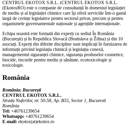
CENTRUL EKOTOX S.R.L.
(
CENTRUL EKOTOX S.R.L.
(EkotoxRO) este o companie de consultanță în domeniul legislației
de mediu și al legislației chimice care își oferă serviciile într-o gamă
largă de cerințe legislative pentru sectorul privat, precum și pentru
organismele guvernamentale naționale și agențiile internaționale.
Echipa noastră este formată din experți cu sediul În România
(
Bucureşti
) și în Republica Slovacă (Bratislava și Žilina) și din 10
asociați. Experți din diferite discipline sunt implicați în furnizarea de
informații privind legislația chimică și legislația conexă,
managementul siguranței chimice, siguranța produselor cosmetice,
biocide, riscurile pentru mediu și sănătate, ecotoxicologie și
toxicologie.
România
România;
Bucureşti
CENTRUL EKOTOX S.R.L.
Strada Nuferilor, nr. 50-58, Ap. B55, Sector 1, Bucuresti
România
Tel:
+40761239654
Whatsapp:
+40761239654
E-mail:
ekotox(at)ekotox.ro