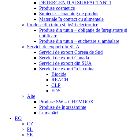
DETERGENȚI ȘI SURFACTANTI
Produse cosmetice
Subiecte – coaching de produs
Materiale în contact cu alimentele
Produse din tutun și țigări electronice
Produse din tutun – obligație de înregistrare și
notificare
Produse din tutun – etichetare si ambalare
Servicii de export din SUA
Servicii de export Coreea de Sud
Servicii de export Canada
Servicii de export din SUA
Servicii de export în Ucraina
Biocide
REACH
CLP
FDS
Alte
Produse SW – CHEMDOX
Produse de îngrășăminte
Lumânări
RO
CZ
PL
SK