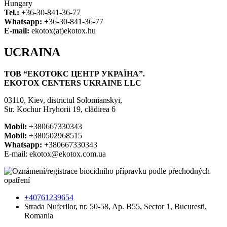
Hungary
Tel.:
+36-30-841-36-77
Whatsapp: +
36-30-841-36-77
E-mail:
ekotox(at)ekotox.hu
UCRAINA
ТОВ “ЕКОТОКС ЦЕНТР УКРАЇНА”.
EKOTOX CENTERS UKRAINE LLC
03110, Kiev, districtul Solomianskyi,
Str. Kochur Hryhorii 19, clădirea 6
Mobil:
+380667330343
Mobil:
+380502968515
Whatsapp:
+380667330343
E-mail: ekotox@ekotox.com.ua
+40761239654
Strada Nuferilor, nr. 50-58, Ap. B55, Sector 1, Bucuresti,
Romania