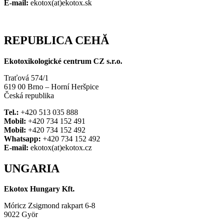
E-mail:
ekotox(at)ekotox.sk
REPUBLICA CEHĂ
Ekotoxikologické centrum CZ s.r.o.
Traťová 574/1
619 00 Brno – Horní Heršpice
Česká republika
Tel.:
+420 513 035 888
Mobil:
+420 734 152 491
Mobil:
+420 734 152 492
Whatsapp:
+420 734 152 492
E-mail:
ekotox(at)ekotox.cz
UNGARIA
Ekotox Hungary Kft.
Móricz Zsigmond rakpart 6-8
9022 Györ