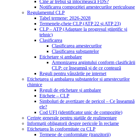
Cine ar trebui să întocmească FDS?
Notificarea compoziției amestecurilor periculoase
Regulamentul CLP
Tabel termene: 2026-2028
Termenele-cheie CLP (ATP 22 și ATP 23)
CLP – ATP (Adaptare la progresul științific și
tehnic)
Clasificarea
Clasificarea amestecurilor
Clasificarea substantelor
Etichetare și ambalare
Armonizarea argintului conform clasificării
CLP: ce înseamnă și de ce contează
Reguli pentru vânzările pe internet
Etichetarea si ambalarea substantelor si amestecurilor
chimice
Reguli de etichetare și ambalare
Etichete – CLP
Simboluri de avertizare de pericol – Ce înseamnă
ele?
Cod UFI (identificator unic de compoziție)
Cerințe generale pentru stațiile de realimentare
Informații obligatorii despre pericole în reclame
Etichetarea în conformitate cu CLP
Termene de conformitate (tranzitorii)