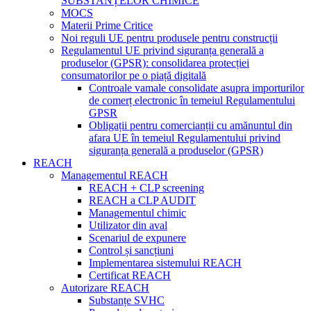
SUBSTANȚELOR CHIMICE
MOCS
Materii Prime Critice
Noi reguli UE pentru produsele pentru construcții
Regulamentul UE privind siguranța generală a
produselor (GPSR): consolidarea protecției
consumatorilor pe o piață digitală
Controale vamale consolidate asupra importurilor
de comerț electronic în temeiul Regulamentului
GPSR
Obligații pentru comercianții cu amănuntul din
afara UE în temeiul Regulamentului privind
siguranța generală a produselor (GPSR)
REACH
Managementul REACH
REACH + CLP screening
REACH a CLP AUDIT
Managementul chimic
Utilizator din aval
Scenariul de expunere
Control și sancțiuni
Implementarea sistemului REACH
Certificat REACH
Autorizare REACH
Substanțe SVHC