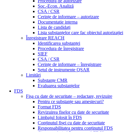
Procedura de autorizare
Soc.-Econ. Analiză
CSA / CSR
Cerințe de informare – autorizare
Documentatie interna
Lista de candidați
Lista substanțelor care fac obiectul autorizației
Înregistrare REACH
Identificarea substanței
Procedura de înregistrare
SIEF
CSA / CSR
Cerințe de informare – înregistrare
Setul de instrumente QSAR
Limitări
Substanțe CMR
Evaluarea substanțelor
FDS
Fișa cu date de securitate – redactare, revizuire
Pentru ce substanțe sau amestecuri?
Format FDS
Revizuirea fiselor cu date de securitate
Limbajul folosit în FDS
Conținutul fișei cu date de securitate
Responsabilitatea pentru conținutul FDS