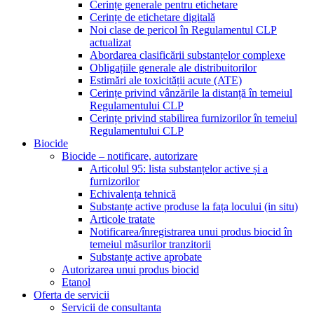
Cerințe generale pentru etichetare
Cerințe de etichetare digitală
Noi clase de pericol în Regulamentul CLP
actualizat
Abordarea clasificării substanțelor complexe
Obligațiile generale ale distribuitorilor
Estimări ale toxicității acute (ATE)
Cerințe privind vânzările la distanță în temeiul
Regulamentului CLP
Cerințe privind stabilirea furnizorilor în temeiul
Regulamentului CLP
Biocide
Biocide – notificare, autorizare
Articolul 95: lista substanțelor active și a
furnizorilor
Echivalența tehnică
Substanțe active produse la fața locului (in situ)
Articole tratate
Notificarea/înregistrarea unui produs biocid în
temeiul măsurilor tranzitorii
Substanțe active aprobate
Autorizarea unui produs biocid
Etanol
Oferta de servicii
Servicii de consultanta