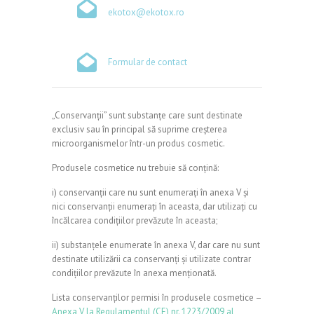
ekotox@ekotox.ro
Formular de contact
„Conservanții” sunt substanțe care sunt destinate
exclusiv sau în principal să suprime creșterea
microorganismelor într-un produs cosmetic.
Produsele cosmetice nu trebuie să conțină:
i) conservanții care nu sunt enumerați în anexa V și
nici conservanții enumerați în aceasta, dar utilizați cu
încălcarea condițiilor prevăzute în aceasta;
ii) substanțele enumerate în anexa V, dar care nu sunt
destinate utilizării ca conservanți și utilizate contrar
condițiilor prevăzute în anexa menționată.
Lista conservanților permisi în produsele cosmetice –
Anexa V la Regulamentul (CE) nr. 1223/2009 al