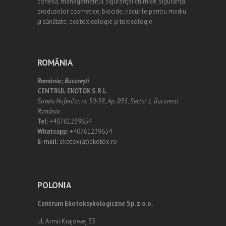
conexă, managementul siguranței chimice, siguranța
produselor cosmetice, biocide, riscurile pentru mediu
și sănătate, ecotoxicologie și toxicologie.
ROMÂNIA
România;
Bucureşti
CENTRUL EKOTOX S.R.L.
Strada Nuferilor, nr. 50-58, Ap. B55, Sector 1, Bucuresti
România
Tel:
+40761239654
Whatsapp:
+40761239654
E-mail:
ekotox(at)ekotox.ro
POLONIA
Centrum Ekotoksykologiczne Sp. z o.o.
ul. Armii Krajowej 33