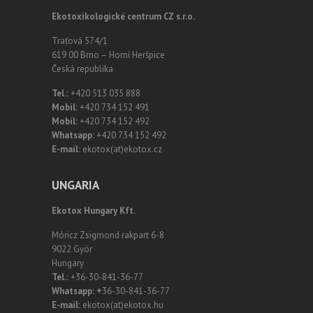
Ekotoxikologické centrum CZ s.r.o.
Traťová 574/1
619 00 Brno – Horní Heršpice
Česká republika
Tel.:
+420 513 035 888
Mobil:
+420 734 152 491
Mobil:
+420 734 152 492
Whatsapp:
+420 734 152 492
E-mail:
ekotox(at)ekotox.cz
UNGARIA
Ekotox Hungary Kft.
Móricz Zsigmond rakpart 6-8
9022 Györ
Hungary
Tel.:
+36-30-841-36-77
Whatsapp: +
36-30-841-36-77
E-mail:
ekotox(at)ekotox.hu