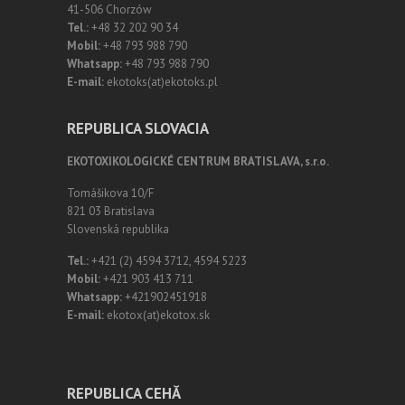
41-506 Chorzów
Tel.:
+48 32 202 90 34
Mobil:
+48 793 988 790
Whatsapp:
+48 793 988 790
E-mail:
ekotoks(at)ekotoks.pl
REPUBLICA SLOVACIA
EKOTOXIKOLOGICKÉ CENTRUM BRATISLAVA, s.r.o.
Tomášikova 10/F
821 03 Bratislava
Slovenská republika
Tel.:
+421 (2) 4594 3712, 4594 5223
Mobil:
+421 903 413 711
Whatsapp:
+421902451918
E-mail:
ekotox(at)ekotox.sk
REPUBLICA CEHĂ