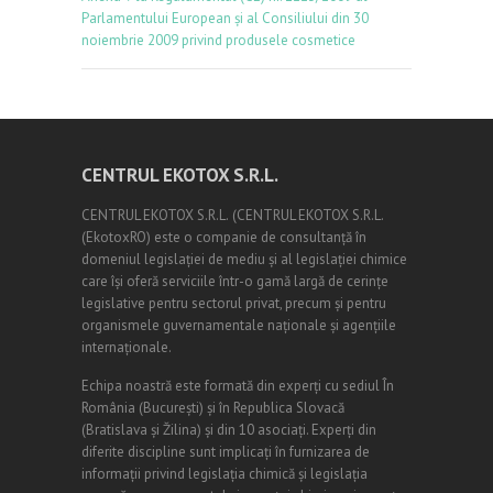
Parlamentului European și al Consiliului din 30
noiembrie 2009 privind produsele cosmetice
CENTRUL EKOTOX S.R.L.
CENTRUL EKOTOX S.R.L.
(
CENTRUL EKOTOX S.R.L.
(EkotoxRO) este o companie de consultanță în
domeniul legislației de mediu și al legislației chimice
care își oferă serviciile într-o gamă largă de cerințe
legislative pentru sectorul privat, precum și pentru
organismele guvernamentale naționale și agențiile
internaționale.
Echipa noastră este formată din experți cu sediul În
România (
Bucureşti
) și în Republica Slovacă
(Bratislava și Žilina) și din 10 asociați. Experți din
diferite discipline sunt implicați în furnizarea de
informații privind legislația chimică și legislația