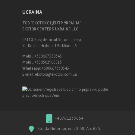
UCRAINA
ТОВ “ЕКОТОКС ЦЕНТР УКРАЇНА”.
EKOTOX CENTERS UKRAINE LLC
03110, Kiev, districtul Solomianskyi,
Str. Kochur Hryhorii 19, clădirea 6
Mobil:
+380667330343
Mobil:
+380502968515
Whatsapp:
+380667330343
E-mail: ekotox@ekotox.com.ua
+40761239654
Strada Nuferilor, nr. 50-58, Ap. B55,