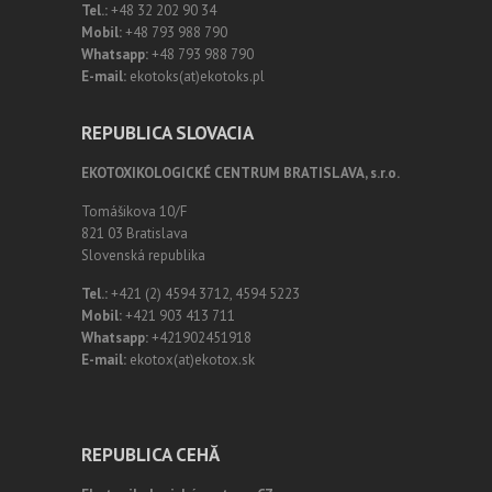
Tel.:
+48 32 202 90 34
Mobil:
+48 793 988 790
Whatsapp:
+48 793 988 790
E-mail:
ekotoks(at)ekotoks.pl
REPUBLICA SLOVACIA
EKOTOXIKOLOGICKÉ CENTRUM BRATISLAVA, s.r.o.
Tomášikova 10/F
821 03 Bratislava
Slovenská republika
Tel.:
+421 (2) 4594 3712, 4594 5223
Mobil:
+421 903 413 711
Whatsapp:
+421902451918
E-mail:
ekotox(at)ekotox.sk
REPUBLICA CEHĂ