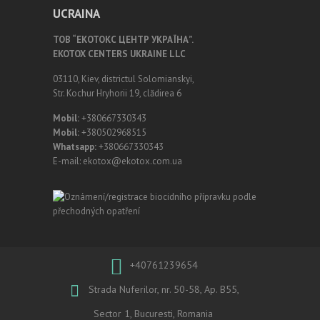
UCRAINA
ТОВ “ЕКОТОКС ЦЕНТР УКРАЇНА”.
EKOTOX CENTERS UKRAINE LLC
03110, Kiev, districtul Solomianskyi,
Str. Kochur Hryhorii 19, clădirea 6
Mobil:
+380667330343
Mobil:
+380502968515
Whatsapp:
+380667330343
E-mail: ekotox@ekotox.com.ua
+40761239654
Strada Nuferilor, nr. 50-58, Ap. B55,
Sector 1, Bucuresti, Romania