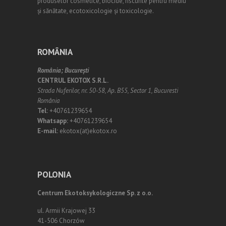
produselor cosmetice, biocide, riscurile pentru mediu
și sănătate, ecotoxicologie și toxicologie.
ROMÂNIA
România;
Bucureşti
CENTRUL EKOTOX S.R.L.
Strada Nuferilor, nr. 50-58, Ap. B55, Sector 1, Bucuresti
România
Tel:
+40761239654
Whatsapp:
+40761239654
E-mail:
ekotox(at)ekotox.ro
POLONIA
Centrum Ekotoksykologiczne Sp. z o.o.
ul. Armii Krajowej 33
41-506 Chorzów