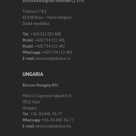
Ekotoxikologické centrum CZ s.r.o.
Traťová 574/1
619 00 Brno – Horní Heršpice
Česká republika
Tel.:
+420 513 035 888
Mobil:
+420 734 152 491
Mobil:
+420 734 152 492
Whatsapp:
+420 734 152 492
E-mail:
ekotox(at)ekotox.cz
UNGARIA
Ekotox Hungary Kft.
Móricz Zsigmond rakpart 6-8
9022 Györ
Hungary
Tel.:
+36-30-841-36-77
Whatsapp: +
36-30-841-36-77
E-mail:
ekotox(at)ekotox.hu