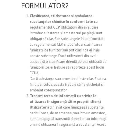
FORMULATOR?
Clasificarea, etichetarea și ambalarea
substanțelor chimice în conformitate cu
regulamentul CLP
Utilizatorii din aval care
introduc substanțe și amestecuri pe piață sunt
obligați să clasifice substanțele în conformitate
cu regulamentul CLP. Ei pot folosi clasificarea
furnizată de furnizor sau pot clasifica ei înșiși
aceste substanțe. Dacă utilizatorii din aval
utilizează o clasificare diferită de cea utilizată de
furnizorii lor, ei trebuie să raporteze acest lucru
ECHA.
Dacă substanța sau amestecul este clasificat ca
fiind periculos, acesta trebuie să fie etichetat și
ambalat corespunzător.
Transmiterea de informații cu privire la
utilizarea în siguranță către propriii clienți
Utilizatorii
din aval care furnizează substanțe
periculoase, de asemenea, sau într-un amestec,
sunt obligați să transmită clienților lor informații
privind utilizarea în siguranță a substanței. Acest