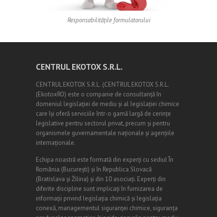
Responsabilitățile formulatorului
CENTRUL EKOTOX S.R.L.
CENTRUL EKOTOX S.R.L.
(
CENTRUL EKOTOX S.R.L.
(EkotoxRO) este o companie de consultanță în
domeniul legislației de mediu și al legislației chimice
care își oferă serviciile într-o gamă largă de cerințe
legislative pentru sectorul privat, precum și pentru
organismele guvernamentale naționale și agențiile
internaționale.
Echipa noastră este formată din experți cu sediul În
România (
Bucureşti
) și în Republica Slovacă
(Bratislava și Žilina) și din 10 asociați. Experți din
diferite discipline sunt implicați în furnizarea de
informații privind legislația chimică și legislația
conexă, managementul siguranței chimice, siguranța