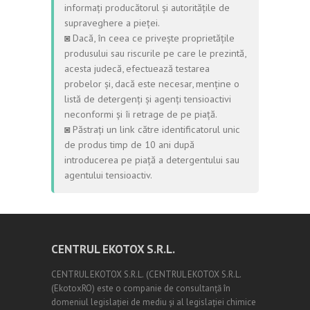
informați producătorul și autoritățile de
supraveghere a pieței.
◙ Dacă, în ceea ce privește proprietățile
produsului sau riscurile pe care le prezintă,
acesta judecă, efectuează testarea
probelor și, dacă este necesar, menține o
listă de detergenți și agenți tensioactivi
neconformi și îi retrage de pe piață.
◙ Păstrați un link către identificatorul unic
de produs timp de 10 ani după
introducerea pe piață a detergentului sau
agentului tensioactiv.
CENTRUL EKOTOX S.R.L.
CENTRUL EKOTOX S.R.L.
(
CENTRUL EKOTOX S.R.L.
(EkotoxRO) este o companie de consultanță în
domeniul legislației de mediu și al legislației chimice