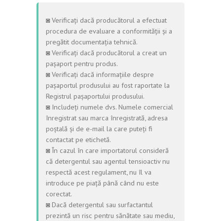
◙ Verificați dacă producătorul a efectuat
procedura de evaluare a conformității și a
pregătit documentația tehnică.
◙ Verificați dacă producătorul a creat un
pașaport pentru produs.
◙ Verificați dacă informațiile despre
pașaportul produsului au fost raportate la
Registrul pașaportului produsului.
◙ Includeți numele dvs. Numele comercial
înregistrat sau marca înregistrată, adresa
poștală și de e-mail la care puteți fi
contactat pe etichetă.
◙ În cazul în care importatorul consideră
că detergentul sau agentul tensioactiv nu
respectă acest regulament, nu îl va
introduce pe piață până când nu este
corectat.
◙ Dacă detergentul sau surfactantul
prezintă un risc pentru sănătate sau mediu,