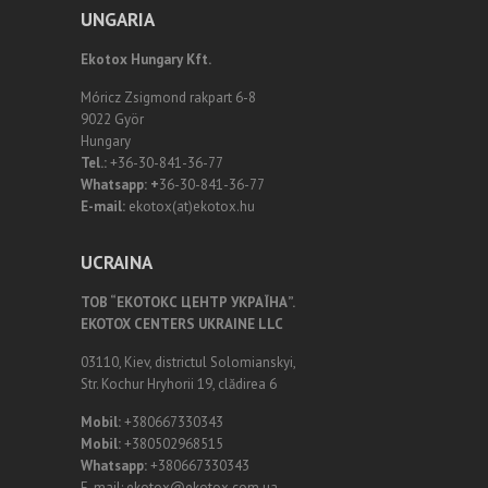
UNGARIA
Ekotox Hungary Kft.
Móricz Zsigmond rakpart 6-8
9022 Györ
Hungary
Tel.:
+36-30-841-36-77
Whatsapp: +
36-30-841-36-77
E-mail:
ekotox(at)ekotox.hu
UCRAINA
ТОВ “ЕКОТОКС ЦЕНТР УКРАЇНА”.
EKOTOX CENTERS UKRAINE LLC
03110, Kiev, districtul Solomianskyi,
Str. Kochur Hryhorii 19, clădirea 6
Mobil:
+380667330343
Mobil:
+380502968515
Whatsapp:
+380667330343
E-mail: ekotox@ekotox.com.ua