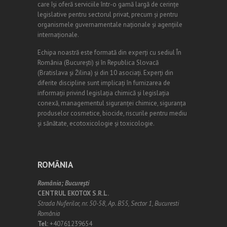
care își oferă serviciile într-o gamă largă de cerințe
legislative pentru sectorul privat, precum și pentru
organismele guvernamentale naționale și agențiile
internaționale.
Echipa noastră este formată din experți cu sediul În
România (
Bucureşti
) și în Republica Slovacă
(Bratislava și Žilina) și din 10 asociați. Experți din
diferite discipline sunt implicați în furnizarea de
informații privind legislația chimică și legislația
conexă, managementul siguranței chimice, siguranța
produselor cosmetice, biocide, riscurile pentru mediu
și sănătate, ecotoxicologie și toxicologie.
ROMÂNIA
România;
Bucureşti
CENTRUL EKOTOX S.R.L.
Strada Nuferilor, nr. 50-58, Ap. B55, Sector 1, Bucuresti
România
Tel:
+40761239654