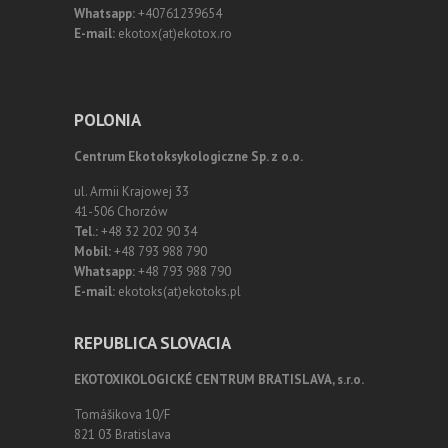
Whatsapp:
+40761239654
E-mail:
ekotox(at)ekotox.ro
POLONIA
Centrum Ekotoksykologiczne Sp. z o.o.
ul. Armii Krajowej 33
41-506 Chorzów
Tel.:
+48 32 202 90 34
Mobil:
+48 793 988 790
Whatsapp:
+48 793 988 790
E-mail:
ekotoks(at)ekotoks.pl
REPUBLICA SLOVACIA
EKOTOXIKOLOGICKÉ CENTRUM BRATISLAVA, s.r.o.
Tomášikova 10/F
821 03 Bratislava