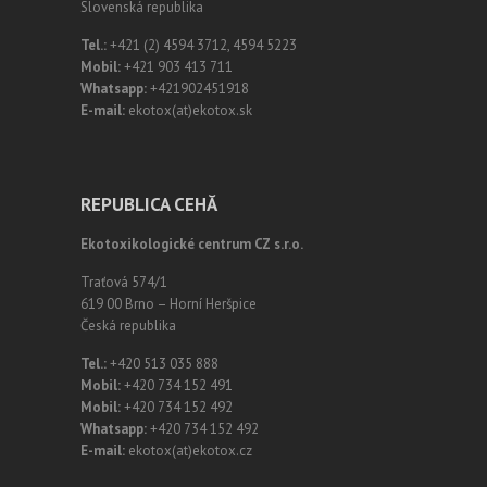
Slovenská republika
Tel.:
+421 (2) 4594 3712, 4594 5223
Mobil:
+421 903 413 711
Whatsapp:
+421902451918
E-mail:
ekotox(at)ekotox.sk
REPUBLICA CEHĂ
Ekotoxikologické centrum CZ s.r.o.
Traťová 574/1
619 00 Brno – Horní Heršpice
Česká republika
Tel.:
+420 513 035 888
Mobil:
+420 734 152 491
Mobil:
+420 734 152 492
Whatsapp:
+420 734 152 492
E-mail:
ekotox(at)ekotox.cz