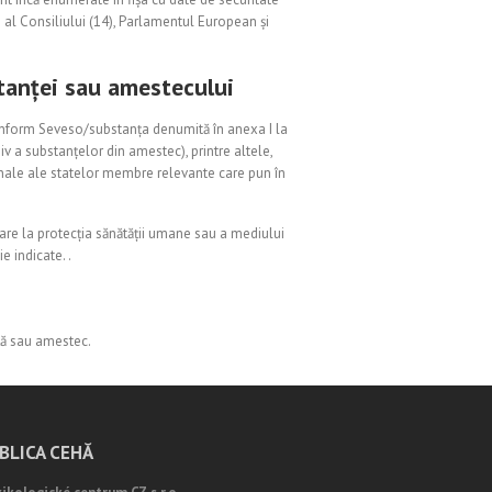
al Consiliului (14), Parlamentul European și
stanței sau amestecului
e conform Seveso/substanța denumită în anexa I la
v a substanțelor din amestec), printre altele,
ționale ale statelor membre relevante care pun în
oare la protecția sănătății umane sau a mediului
ie indicate. .
nță sau amestec.
BLICA CEHĂ