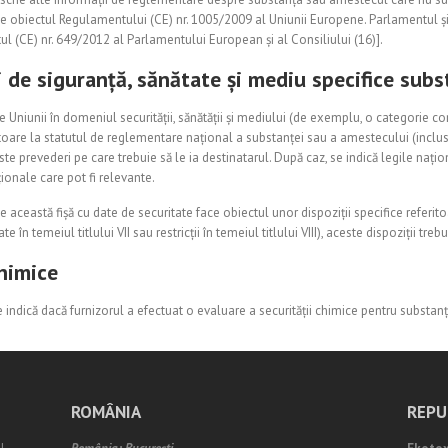
obiectul Regulamentului (CE) nr. 1005/2009 al Uniunii Europene. Parlamentul și 
l (CE) nr. 649/2012 al Parlamentului European și al Consiliului (16)].
i de siguranță, sănătate și mediu specifice sub
 ale Uniunii în domeniul securității, sănătății și mediului (de exemplu, o categori
itoare la statutul de reglementare național a substanței sau a amestecului (inclusi
aceste prevederi pe care trebuie să le ia destinatarul. După caz, se indică legile na
ționale care pot fi relevante.
 această fișă cu date de securitate face obiectul unor dispoziții specifice referit
în temeiul titlului VII sau restricții în temeiul titlului VIII), aceste dispoziții trebu
chimice
e indică dacă furnizorul a efectuat o evaluare a securității chimice pentru substa
ROMÂNIA
REPU