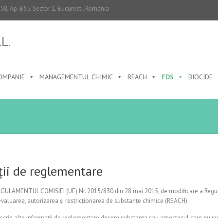
0-58, Ap. B55, Sector 1, Bucuresti, Romania
L.
OMPANIE
MANAGEMENTUL CHIMIC
REACH
FDS
BIOCIDE
ii de reglementare
 REGULAMENTUL COMISIEI (UE) Nr. 2015/830 din 28 mai 2015, de modificare a Regu
 evaluarea, autorizarea și restricționarea de substanțe chimice (REACH).
descrie alte informații de reglementare despre substanța sau amestecul care nu sun