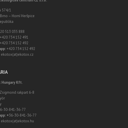
ikologické centrum CZ s.r.o.
á 574/1
Brno – Horní Heršpice
epublika
20 513 035 888
+420 734 152 491
+420 734 152 492
app:
+420 734 152 492
ekotox(at)ekotox.cz
RIA
 Hungary Kft.
 Zsigmond rakpart 6-8
yör
y
6-30-841-36-77
pp: +
36-30-841-36-77
ekotox(at)ekotox.hu