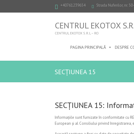
+40761239654
Strada Nuferilor, nr. 5
CENTRUL EKOTOX S.R.
CENTRUL EKOTOX S.R.L – RO
PAGINA PRINCIPALĂ
DESPRE C
SECȚIUNEA 15
SECȚIUNEA 15: Informaț
Informațiile sunt furnizate în conformitate cu
European și al Consiliului privind înregistrarea,
Această secțiune a fișei cu date de securitate 