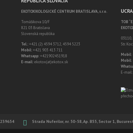
REPUBLICA SLOVACIA
UCRA
EKOTOXIKOLOGICKÉ CENTRUM BRATISLAVA, s.r.o.
Tomášikova 10/F
ТОВ “
821 03 Bratislava
EKOTO
Slovenská republika
03110, 
Tel.:
+421 (2) 4594 3712, 4594 5223
Str. Koc
Mobil:
+421 903 413 711
Mobil:
Whatsapp:
+421902451918
Mobil:
E-mail:
ekotox(at)ekotox.sk
Whatsa
E-mail
239654
Strada Nuferilor, nr. 50-58, Ap. B55, Sector 1, Bucures