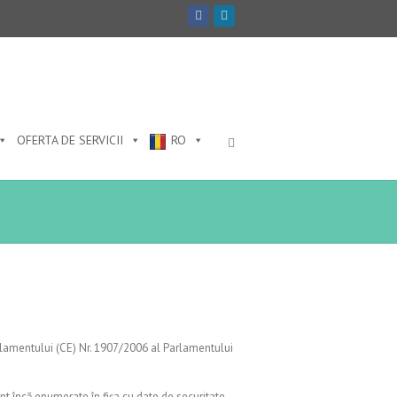
OFERTA DE SERVICII
RO
lamentului (CE) Nr. 1907/2006 al Parlamentului
t încă enumerate în fișa cu date de securitate