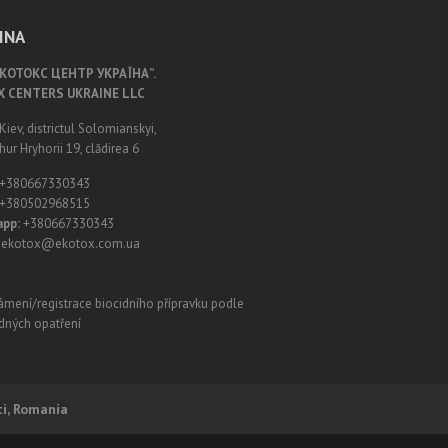
INA
ЕКОТОКС ЦЕНТР УКРАЇНА”.
X CENTERS UKRAINE LLC
Kiev, districtul Solomianskyi,
hur Hryhorii 19, clădirea 6
+380667330343
+380502968515
pp:
+380667330343
: ekotox@ekotox.com.ua
ti, Romania