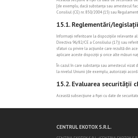
[de exemplu, dacă substanța sau amestecul face 
Consiliul (CE) nr. 850/2004 (15) sau Regulamentu
15.1. Reglementări/legislați
Informații referitoare la dispozițiile relevante
Directiva 96/82/CE a Consiliului (17)) sau refer
sfaturi cu privire la acțiunile care rezultă din 
aplicare aceste dispoziții și orice alte măsuri na
În cazul în care substanța sau amestecul vizat de
la nivelul Uniunii (de exemplu, autorizații acordate 
15.2. Evaluarea securității 
Această subsecțiune a fișei cu date de securitat
CENTRUL EKOTOX S.R.L.