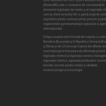
CENTRUL EKOTOX S.R.L.
(
CENTRUL EKOTOX S.R.
(EkotoxRO) este o companie de consultanță în
domeniul legislației de mediu și al legislației c
care își oferă serviciile într-o gamă largă de ceri
legislative pentru sectorul privat, precum și pen
organismele guvernamentale naționale și agenț
internaționale.
Echipa noastră este formată din experți cu sediu
România (
Bucureşti
) și în Republica Slovacă (Br
și Žilina) și din 10 asociați. Experți din diferite di
sunt implicați în furnizarea de informații privind
legislația chimică și legislația conexă, manage
siguranței chimice, siguranța produselor cosmet
biocide, riscurile pentru mediu și sănătate,
ecotoxicologie și toxicologie.