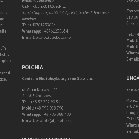
L.
România;
Bucureşti
Ekotox
CENTRUL EKOTOX S.R.L.
Traťov
himice
Strada Nuferilor, nr. 50-58, Ap. B55, Sector 1, Bucuresti
619 00 
nțe
România
Česká r
tru
Tel:
+40761239654
iile
Whatsapp:
+40761239654
Tel.:
+4
E-mail:
ekotox(at)ekotox.ro
Mobil:
Mobil:
l În
Whats
atislava
E-mail:
scipline
POLONIA
mentul
UNGA
Centrum Ekotoksykologiczne Sp. z o.o.
ice,
ul. Armii Krajowej 33
Ekotox
41-506 Chorzów
Móricz
Tel.:
+48 32 202 90 34
9022 G
Mobil:
+48 793 988 790
Hungar
Whatsapp:
+48 793 988 790
Tel.:
+3
E-mail:
ekotoks(at)ekotoks.pl
Whatsa
E-mail: