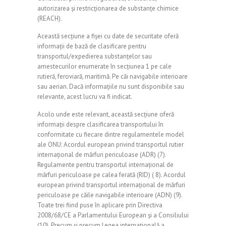
autorizarea și restricționarea de substanțe chimice
(REACH).
Această secțiune a fișei cu date de securitate oferă
informații de bază de clasificare pentru
transportul/expedierea substanțelor sau
amestecurilor enumerate în secțiunea 1 pe cale
rutieră, feroviară, maritimă. Pe căi navigabile interioare
sau aerian. Dacă informațiile nu sunt disponibile sau
relevante, acest lucru va fi indicat.
Acolo unde este relevant, această secțiune oferă
informații despre clasificarea transportului în
conformitate cu fiecare dintre regulamentele model
ale ONU: Acordul european privind transportul rutier
internațional de mărfuri periculoase (ADR) (7).
Regulamente pentru transportul internațional de
mărfuri periculoase pe calea ferată (RID) ( 8). Acordul
european privind transportul internațional de mărfuri
periculoase pe căile navigabile interioare (ADN) (9).
Toate trei fiind puse în aplicare prin Directiva
2008/68/CE a Parlamentului European și a Consiliului
(10). Precum și precum Legea internațională a