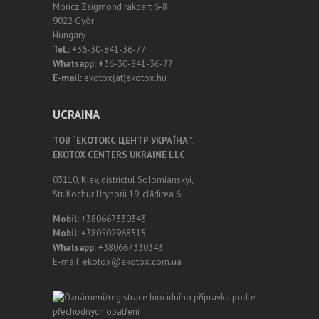
Móricz Zsigmond rakpart 6-8
9022 Györ
Hungary
Tel.:
+36-30-841-36-77
Whatsapp: +
36-30-841-36-77
E-mail:
ekotox(at)ekotox.hu
UCRAINA
ТОВ “ЕКОТОКС ЦЕНТР УКРАЇНА”.
EKOTOX CENTERS UKRAINE LLC
03110, Kiev, districtul Solomianskyi,
Str. Kochur Hryhorii 19, clădirea 6
Mobil:
+380667330343
Mobil:
+380502968515
Whatsapp:
+380667330343
E-mail: ekotox@ekotox.com.ua