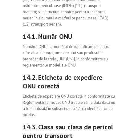
mărfurilor periculoase (IMDG) (11 ). (transport
maritim) și Instrucțiuni tehnice pentru transportul
aerian în siguranță a mărfurilor periculoase (ICAO)
(12). (transport aerian).
14.1. Număr ONU
Numărul ONU [t. j. numărul de identificare din patru
cifre al substanței, amestecului sau produsului
precedat de literele „UN” (UN)], în conformitate cu
reglementările model ale ONU.
14.2. Eticheta de expediere
ONU corectă
Eticheta de expediere ONU corectă în conformitate cu
Reglementările model ONU trebuie să fie dată dacă nu
a fost utilizată în subsecțiunea 1.1 ca identificator de
produs.
14.3. Clasa sau clasa de pericol
pentru transport