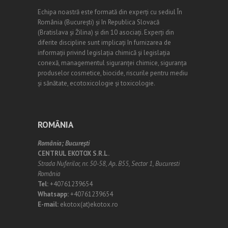
Echipa noastră este formată din experți cu sediul În
România (
Bucureşti
) și în Republica Slovacă
(Bratislava și Žilina) și din 10 asociați. Experți din
diferite discipline sunt implicați în furnizarea de
informații privind legislația chimică și legislația
conexă, managementul siguranței chimice, siguranța
produselor cosmetice, biocide, riscurile pentru mediu
și sănătate, ecotoxicologie și toxicologie.
ROMÂNIA
România;
Bucureşti
CENTRUL EKOTOX S.R.L.
Strada Nuferilor, nr. 50-58, Ap. B55, Sector 1, Bucuresti
România
Tel:
+40761239654
Whatsapp:
+40761239654
E-mail:
ekotox(at)ekotox.ro