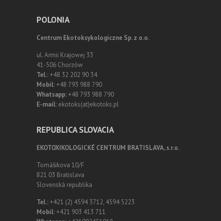
POLONIA
Centrum Ekotoksykologiczne Sp. z o.o.
ul. Armii Krajowej 33
41-506 Chorzów
Tel.:
+48 32 202 90 34
Mobil:
+48 793 988 790
Whatsapp:
+48 793 988 790
E-mail:
ekotoks(at)ekotoks.pl
REPUBLICA SLOVACIA
EKOTOXIKOLOGICKÉ CENTRUM BRATISLAVA, s.r.o.
Tomášikova 10/F
821 03 Bratislava
Slovenská republika
Tel.:
+421 (2) 4594 3712, 4594 5223
Mobil:
+421 903 413 711