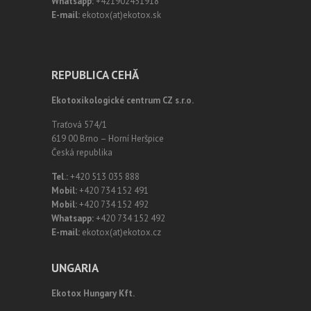
Whatsapp:
+421902451918
E-mail:
ekotox(at)ekotox.sk
REPUBLICA CEHĂ
Ekotoxikologické centrum CZ s.r.o.
Traťová 574/1
619 00 Brno – Horní Heršpice
Česká republika
Tel.:
+420 513 035 888
Mobil:
+420 734 152 491
Mobil:
+420 734 152 492
Whatsapp:
+420 734 152 492
E-mail:
ekotox(at)ekotox.cz
UNGARIA
Ekotox Hungary Kft.