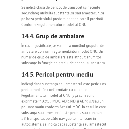
Se indică clasa de pericol de transport (și riscurile
secundare) atribuită substanțelor sau amestecurilor
pe baza pericolului predominant pe care îl prezintă.
Conform Regulamentului-model al ONU.
14.4. Grup de ambalare
În cazuri justificate, se va indica numărul grupului de
ambalare conform reglementărilor model ONU. Un
număr de grup de ambalare este atribuit anumitor
substanțe în funcție de gradul de pericol al acestora.
14.5. Pericol pentru mediu
Indicați dacă substanța sau amestecul este periculos
pentru mediu în conformitate cu criteriile
Regulamentului model al ONU (așa cum sunt
exprimate în Actul IMDG, ADR, RID și ADN) și/sau un
poluant marin conform Actului IMDG. În cazul în care
substanța sau amestecul este permis sau considerat
a fi transportat pe căile navigabile interioare în
autocisterne, se indică dacă substanța sau amestecul