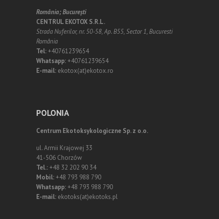
România;
Bucureşti
CENTRUL EKOTOX S.R.L.
Strada Nuferilor, nr. 50-58, Ap. B55, Sector 1, Bucuresti
România
Tel:
+40761239654
Whatsapp:
+40761239654
E-mail:
ekotox(at)ekotox.ro
POLONIA
Centrum Ekotoksykologiczne Sp. z o.o.
ul. Armii Krajowej 33
41-506 Chorzów
Tel.:
+48 32 202 90 34
Mobil:
+48 793 988 790
Whatsapp:
+48 793 988 790
E-mail:
ekotoks(at)ekotoks.pl