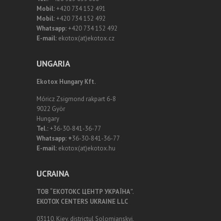
Mobil:
+420 734 152 491
Mobil:
+420 734 152 492
Whatsapp:
+420 734 152 492
E-mail:
ekotox(at)ekotox.cz
UNGARIA
Ekotox Hungary Kft.
Móricz Zsigmond rakpart 6-8
9022 Györ
Hungary
Tel.:
+36-30-841-36-77
Whatsapp: +
36-30-841-36-77
E-mail:
ekotox(at)ekotox.hu
UCRAINA
ТОВ “ЕКОТОКС ЦЕНТР УКРАЇНА”.
EKOTOX CENTERS UKRAINE LLC
03110, Kiev, districtul Solomianskyi,