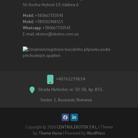
Str. Kochur Hryhorii 19, clădirea 6
Mobil:
+380667330343
Mobil:
+380502968515
Whatsapp:
+380667330343
E-mail: ekotox@ekotox.com.ua
+40761239654
Strada Nuferilor, nr. 50-58, Ap. B55,
Sector 1, Bucuresti, Romania
Copyright © 2026
CENTRUL EKOTOX S.R.L.
| Theme
by:
Theme Horse
| Powered by:
WordPress