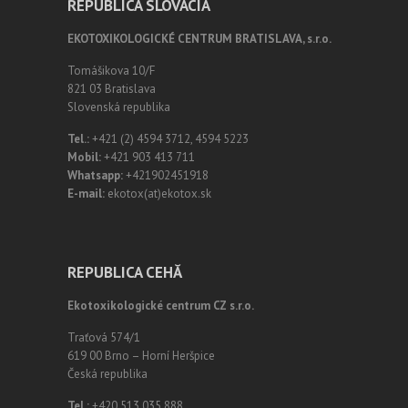
REPUBLICA SLOVACIA
EKOTOXIKOLOGICKÉ CENTRUM BRATISLAVA, s.r.o.
Tomášikova 10/F
821 03 Bratislava
Slovenská republika
Tel.:
+421 (2) 4594 3712, 4594 5223
Mobil:
+421 903 413 711
Whatsapp:
+421902451918
E-mail:
ekotox(at)ekotox.sk
REPUBLICA CEHĂ
Ekotoxikologické centrum CZ s.r.o.
Traťová 574/1
619 00 Brno – Horní Heršpice
Česká republika
Tel.:
+420 513 035 888