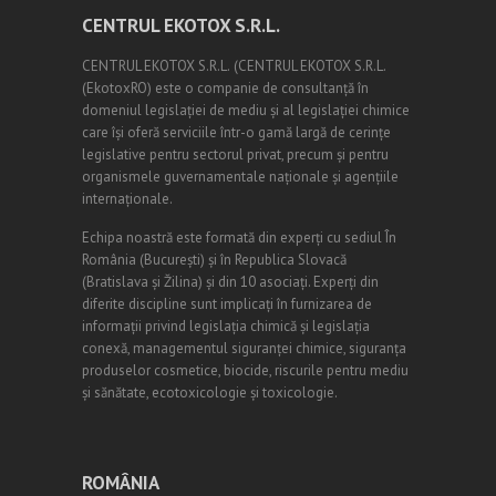
CENTRUL EKOTOX S.R.L.
CENTRUL EKOTOX S.R.L.
(
CENTRUL EKOTOX S.R.L.
(EkotoxRO) este o companie de consultanță în
domeniul legislației de mediu și al legislației chimice
care își oferă serviciile într-o gamă largă de cerințe
legislative pentru sectorul privat, precum și pentru
organismele guvernamentale naționale și agențiile
internaționale.
Echipa noastră este formată din experți cu sediul În
România (
Bucureşti
) și în Republica Slovacă
(Bratislava și Žilina) și din 10 asociați. Experți din
diferite discipline sunt implicați în furnizarea de
informații privind legislația chimică și legislația
conexă, managementul siguranței chimice, siguranța
produselor cosmetice, biocide, riscurile pentru mediu
și sănătate, ecotoxicologie și toxicologie.
ROMÂNIA