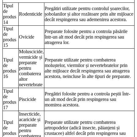
Tipul
Pregătiri utilizate pentru controlul șoarecilor,
de
Rodenticide
șobolanilor și altor rozătoare prin alte mijloace
produs
decât respingerea sau ademenirea acestora.
14
Tipul
Preparate folosite pentru a controla păsările
de
Ovicide
într-un alt mod decât prin respingerea sau
produs
atragerea lor.
15
Moluscicide,
vermicide și
Tipul
Preparate utilizate pentru combaterea
preparate
de
moluștelor, viermilor și nevertebratelor prin
pentru
produs
alte mijloace decât respingerea sau atragerea
combaterea
16
acestora, neincluse în alte tipuri de preparate.
altor
nevertebrate
Tipul
Pregătiri folosite pentru a controla peștii într-
de
Piscicide
un alt mod decât prin respingerea sau
produs
momirea acestora.
17
Insecticide,
acaricide și
Tipul
Preparate utilizate pentru combaterea
preparate
de
artropodelor (adică insecte, păianjeni și
pentru
produs
crustacee) altfel decât prin respingerea sau
combaterea