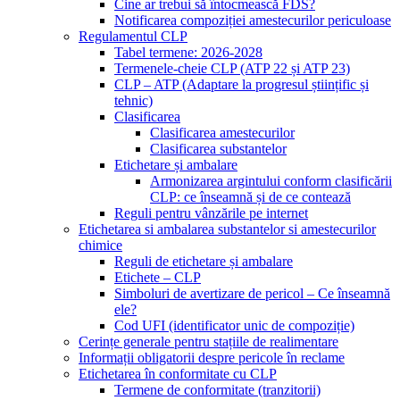
Cine ar trebui să întocmească FDS?
Notificarea compoziției amestecurilor periculoase
Regulamentul CLP
Tabel termene: 2026-2028
Termenele-cheie CLP (ATP 22 și ATP 23)
CLP – ATP (Adaptare la progresul științific și
tehnic)
Clasificarea
Clasificarea amestecurilor
Clasificarea substantelor
Etichetare și ambalare
Armonizarea argintului conform clasificării
CLP: ce înseamnă și de ce contează
Reguli pentru vânzările pe internet
Etichetarea si ambalarea substantelor si amestecurilor
chimice
Reguli de etichetare și ambalare
Etichete – CLP
Simboluri de avertizare de pericol – Ce înseamnă
ele?
Cod UFI (identificator unic de compoziție)
Cerințe generale pentru stațiile de realimentare
Informații obligatorii despre pericole în reclame
Etichetarea în conformitate cu CLP
Termene de conformitate (tranzitorii)