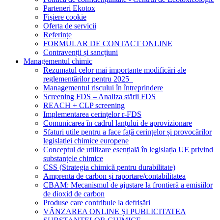
Parteneri Ekotox
Fișiere cookie
Oferta de servicii
Referințe
FORMULAR DE CONTACT ONLINE
Contravenții și sancțiuni
Managementul chimic
Rezumatul celor mai importante modificări ale
reglementărilor pentru 2025
Managementul riscului în întreprindere
Screening FDS – Analiza stării FDS
REACH + CLP screening
Implementarea cerințelor r-FDS
Comunicarea în cadrul lanțului de aprovizionare
Sfaturi utile pentru a face față cerințelor și provocărilor
legislației chimice europene
Conceptul de utilizare esențială în legislația UE privind
substanțele chimice
CSS (Strategia chimică pentru durabilitate)
Amprenta de carbon și raportare/contabilitatea
CBAM: Mecanismul de ajustare la frontieră a emisiilor
de dioxid de carbon
Produse care contribuie la defrișări
VÂNZAREA ONLINE ȘI PUBLICITATEA