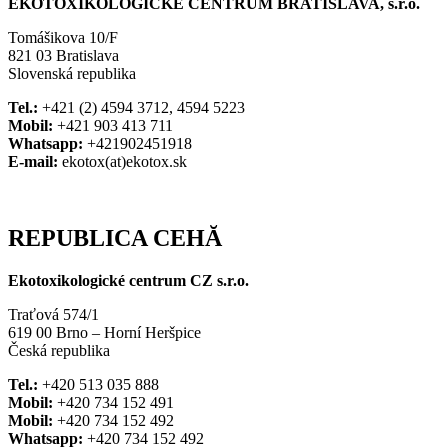
EKOTOXIKOLOGICKÉ CENTRUM BRATISLAVA, s.r.o.
Tomášikova 10/F
821 03 Bratislava
Slovenská republika
Tel.:
+421 (2) 4594 3712, 4594 5223
Mobil:
+421 903 413 711
Whatsapp:
+421902451918
E-mail:
ekotox(at)ekotox.sk
REPUBLICA CEHĂ
Ekotoxikologické centrum CZ s.r.o.
Traťová 574/1
619 00 Brno – Horní Heršpice
Česká republika
Tel.:
+420 513 035 888
Mobil:
+420 734 152 491
Mobil:
+420 734 152 492
Whatsapp:
+420 734 152 492