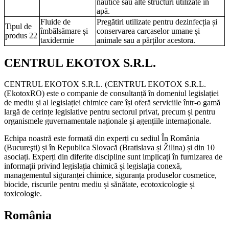
nautice sau alte structuri utilizate în
apă.
Fluide de
Pregătiri utilizate pentru dezinfecția și
Tipul de
îmbălsămare și
conservarea carcaselor umane și
produs 22
taxidermie
animale sau a părților acestora.
CENTRUL EKOTOX S.R.L.
CENTRUL EKOTOX S.R.L.
(
CENTRUL EKOTOX S.R.L.
(EkotoxRO) este o companie de consultanță în domeniul legislației
de mediu și al legislației chimice care își oferă serviciile într-o gamă
largă de cerințe legislative pentru sectorul privat, precum și pentru
organismele guvernamentale naționale și agențiile internaționale.
Echipa noastră este formată din experți cu sediul În România
(
Bucureşti
) și în Republica Slovacă (Bratislava și Žilina) și din 10
asociați. Experți din diferite discipline sunt implicați în furnizarea de
informații privind legislația chimică și legislația conexă,
managementul siguranței chimice, siguranța produselor cosmetice,
biocide, riscurile pentru mediu și sănătate, ecotoxicologie și
toxicologie.
România