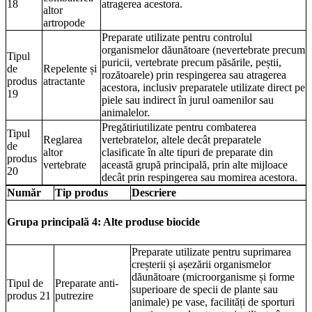
18
atragerea acestora.
altor
artropode
Preparate utilizate pentru controlul
organismelor dăunătoare (nevertebrate precum
Tipul
puricii, vertebrate precum păsările, peștii,
de
Repelente și
rozătoarele) prin respingerea sau atragerea
produs
atractante
acestora, inclusiv preparatele utilizate direct pe
19
piele sau indirect în jurul oamenilor sau
animalelor.
Pregătiriutilizate pentru combaterea
Tipul
Reglarea
vertebratelor, altele decât preparatele
de
altor
clasificate în alte tipuri de preparate din
produs
vertebrate
această grupă principală, prin alte mijloace
20
decât prin respingerea sau momirea acestora.
Număr
Tip produs
Descriere
Grupa principală 4: Alte produse biocide
Preparate utilizate pentru suprimarea
creșterii și așezării organismelor
dăunătoare (microorganisme și forme
Tipul de
Preparate anti-
superioare de specii de plante sau
produs 21
putrezire
animale) pe vase, facilități de sporturi