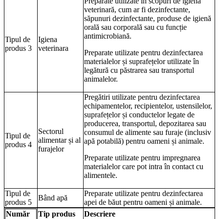
Preparate utilizate în scopuri de igienă
veterinară, cum ar fi dezinfectante,
săpunuri dezinfectante, produse de igienă
orală sau corporală sau cu funcție
antimicrobiană.
Tipul de
Igiena
produs 3
veterinara
Preparate utilizate pentru dezinfectarea
materialelor și suprafețelor utilizate în
legătură cu păstrarea sau transportul
animalelor.
Pregătiri utilizate pentru dezinfectarea
echipamentelor, recipientelor, ustensilelor,
suprafețelor și conductelor legate de
producerea, transportul, depozitarea sau
Sectorul
consumul de alimente sau furaje (inclusiv
Tipul de
alimentar și al
apă potabilă) pentru oameni și animale.
produs 4
furajelor
Preparate utilizate pentru impregnarea
materialelor care pot intra în contact cu
alimentele.
Tipul de
Preparate utilizate pentru dezinfectarea
Bând apă
produs 5
apei de băut pentru oameni și animale.
Număr
Tip produs
Descriere