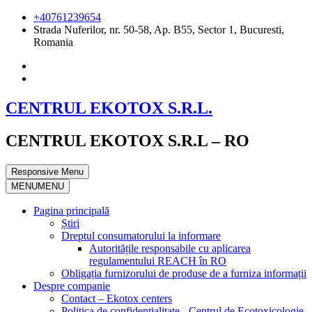
+40761239654
Strada Nuferilor, nr. 50-58, Ap. B55, Sector 1, Bucuresti,
Romania
CENTRUL EKOTOX S.R.L.
CENTRUL EKOTOX S.R.L – RO
Responsive Menu
MENU
MENU
Pagina principală
Știri
Dreptul consumatorului la informare
Autoritățile responsabile cu aplicarea
regulamentului REACH în RO
Obligația furnizorului de produse de a furniza informații
Despre companie
Contact – Ekotox centers
Politica de confidențialitate - Centrul de Ecotoxicologie