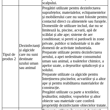
scalpului.
Pregătiri utilizate pentru dezinfectarea
suprafețelor, materialelor, echipamentelor
și mobilierului care nu sunt folosite pentru
contactul direct cu alimentele sau furajele.
Domeniile de utilizare includ, dar nu se
limitează la, piscine, acvarii, apă de
scăldat și alte ape; sisteme de aer
conditionat; si pereti si pardoseli in zone
private, publice si industriale si in alte
Dezinfectanți
domenii de activitate industriala.
și algicide
Preparate utilizate pentru dezinfectarea
Tipul de
care nu suni
aerului, a apei nedestinate consumului
produs 2
destinate
uman sau animal, a toaletelor chimice, a
uzului uman
apelor uzate, a deșeurilor spitalicești și a
sau animal
solului.
Preparate utilizate ca algicide pentru
întreținerea piscinelor, acvariilor și a altor
ape și pentru reabilitarea materialelor de
construcție.
Pregătiri utilizate ca parte a textilelor,
țesăturilor, măștilor, vopselelor și altor
obiecte sau materiale care conferă
proprietăți dezinfectante obiectelor tratate.