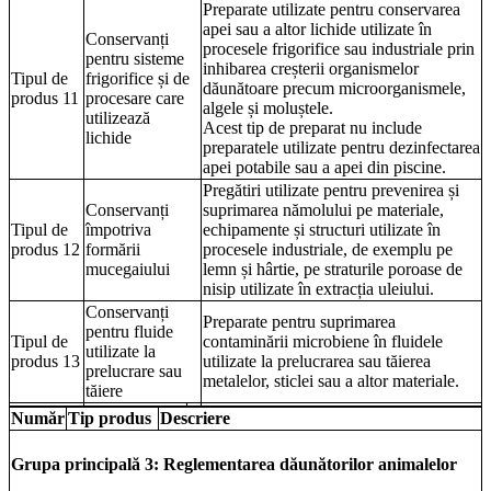
Preparate utilizate pentru conservarea
apei sau a altor lichide utilizate în
Conservanți
procesele frigorifice sau industriale prin
pentru sisteme
inhibarea creșterii organismelor
Tipul de
frigorifice și de
dăunătoare precum microorganismele,
produs 11
procesare care
algele și moluștele.
utilizează
Acest tip de preparat nu include
lichide
preparatele utilizate pentru dezinfectarea
apei potabile sau a apei din piscine.
Pregătiri utilizate pentru prevenirea și
Conservanți
suprimarea nămolului pe materiale,
Tipul de
împotriva
echipamente și structuri utilizate în
produs 12
formării
procesele industriale, de exemplu pe
mucegaiului
lemn și hârtie, pe straturile poroase de
nisip utilizate în extracția uleiului.
Conservanți
Preparate pentru suprimarea
pentru fluide
Tipul de
contaminării microbiene în fluidele
utilizate la
produs 13
utilizate la prelucrarea sau tăierea
prelucrare sau
metalelor, sticlei sau a altor materiale.
tăiere
Număr
Tip produs
Descriere
Grupa principală 3: Reglementarea dăunătorilor animalelor