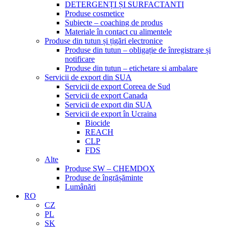
DETERGENȚI ȘI SURFACTANTI
Produse cosmetice
Subiecte – coaching de produs
Materiale în contact cu alimentele
Produse din tutun și țigări electronice
Produse din tutun – obligație de înregistrare și
notificare
Produse din tutun – etichetare si ambalare
Servicii de export din SUA
Servicii de export Coreea de Sud
Servicii de export Canada
Servicii de export din SUA
Servicii de export în Ucraina
Biocide
REACH
CLP
FDS
Alte
Produse SW – CHEMDOX
Produse de îngrășăminte
Lumânări
RO
CZ
PL
SK