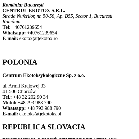
România;
Bucureşti
CENTRUL EKOTOX S.R.L.
Strada Nuferilor, nr. 50-58, Ap. B55, Sector 1, Bucuresti
România
Tel:
+40761239654
Whatsapp:
+40761239654
E-mail:
ekotox(at)ekotox.ro
POLONIA
Centrum Ekotoksykologiczne Sp. z o.o.
ul. Armii Krajowej 33
41-506 Chorzów
Tel.:
+48 32 202 90 34
Mobil:
+48 793 988 790
Whatsapp:
+48 793 988 790
E-mail:
ekotoks(at)ekotoks.pl
REPUBLICA SLOVACIA