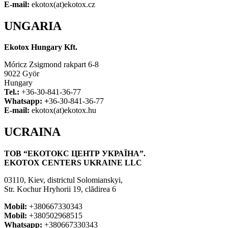
E-mail:
ekotox(at)ekotox.cz
UNGARIA
Ekotox Hungary Kft.
Móricz Zsigmond rakpart 6-8
9022 Györ
Hungary
Tel.:
+36-30-841-36-77
Whatsapp: +
36-30-841-36-77
E-mail:
ekotox(at)ekotox.hu
UCRAINA
ТОВ “ЕКОТОКС ЦЕНТР УКРАЇНА”.
EKOTOX CENTERS UKRAINE LLC
03110, Kiev, districtul Solomianskyi,
Str. Kochur Hryhorii 19, clădirea 6
Mobil:
+380667330343
Mobil:
+380502968515
Whatsapp:
+380667330343