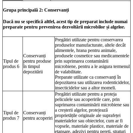
Grupa principală 2: Conservanți
Dacă nu se specifică altfel, acest tip de preparat include numai
preparate pentru prevenirea dezvoltării microbilor și algelor.
Pregătiri utilizate pentru conservarea
produselor manufacturate, altele decât
alimentele, hrana pentru animale,
Conservanți
produsele cosmetice sau medicamentele
Tipul de
pentru produse
prin suprimarea contaminării
produs 6
în timpul
microbiene, pentru a le asigura termenul
depozitării
de valabilitate.
Preparate utilizate ca conservanți în
depozitarea sau utilizarea rodenticidelor,
insecticidelor sau a altor momeli.
Pregătiri utilizate pentru a proteja
peliculele sau acoperirile care, prin
suprimarea contaminării microbiene sau
a creșterii algelor, protejează
Tipul de
Conservanți
proprietățile originale ale suprafeței
produs 7
pentru acoperiri
materialelor sau obiectelor, cum ar fi
vopsele, materiale plastice, materiale de
etanșare, adezivi pentru pereți, straturi