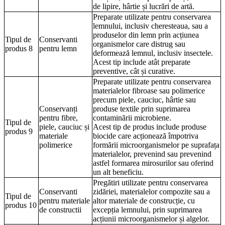
de lipire, hârtie și lucrări de artă.
Preparate utilizate pentru conservarea
lemnului, inclusiv cheresteaua, sau a
produselor din lemn prin acțiunea
Tipul de
Conservanti
organismelor care distrug sau
produs 8
pentru lemn
deformează lemnul, inclusiv insectele.
Acest tip include atât preparate
preventive, cât și curative.
Preparate utilizate pentru conservarea
materialelor fibroase sau polimerice
precum piele, cauciuc, hârtie sau
Conservanți
produse textile prin suprimarea
pentru fibre,
contaminării microbiene.
Tipul de
piele, cauciuc și
Acest tip de produs include produse
produs 9
materiale
biocide care acționează împotriva
polimerice
formării microorganismelor pe suprafața
materialelor, prevenind sau prevenind
astfel formarea mirosurilor sau oferind
un alt beneficiu.
Pregătiri utilizate pentru conservarea
Conservanti
zidăriei, materialelor compozite sau a
Tipul de
pentru materiale
altor materiale de construcție, cu
produs 10
de constructii
excepția lemnului, prin suprimarea
acțiunii microorganismelor și algelor.