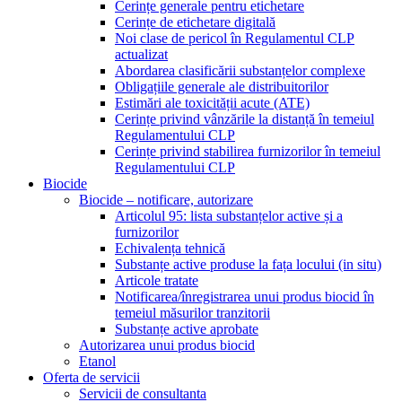
Cerințe generale pentru etichetare
Cerințe de etichetare digitală
Noi clase de pericol în Regulamentul CLP
actualizat
Abordarea clasificării substanțelor complexe
Obligațiile generale ale distribuitorilor
Estimări ale toxicității acute (ATE)
Cerințe privind vânzările la distanță în temeiul
Regulamentului CLP
Cerințe privind stabilirea furnizorilor în temeiul
Regulamentului CLP
Biocide
Biocide – notificare, autorizare
Articolul 95: lista substanțelor active și a
furnizorilor
Echivalența tehnică
Substanțe active produse la fața locului (in situ)
Articole tratate
Notificarea/înregistrarea unui produs biocid în
temeiul măsurilor tranzitorii
Substanțe active aprobate
Autorizarea unui produs biocid
Etanol
Oferta de servicii
Servicii de consultanta