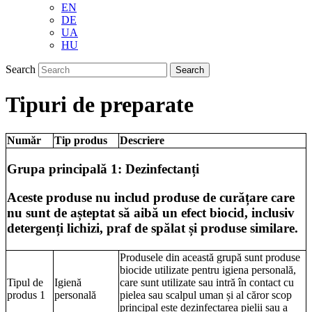
EN
DE
UA
HU
Search
Tipuri de preparate
Număr
Tip produs
Descriere
Grupa principală 1: Dezinfectanți
Aceste produse nu includ produse de curățare care
nu sunt de așteptat să aibă un efect biocid, inclusiv
detergenți lichizi, praf de spălat și produse similare.
Produsele din această grupă sunt produse
biocide utilizate pentru igiena personală,
Tipul de
Igienă
care sunt utilizate sau intră în contact cu
produs 1
personală
pielea sau scalpul uman și al căror scop
principal este dezinfectarea pielii sau a