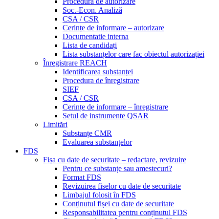
Procedura de autorizare
Soc.-Econ. Analiză
CSA / CSR
Cerințe de informare – autorizare
Documentatie interna
Lista de candidați
Lista substanțelor care fac obiectul autorizației
Înregistrare REACH
Identificarea substanței
Procedura de înregistrare
SIEF
CSA / CSR
Cerințe de informare – înregistrare
Setul de instrumente QSAR
Limitări
Substanțe CMR
Evaluarea substanțelor
FDS
Fișa cu date de securitate – redactare, revizuire
Pentru ce substanțe sau amestecuri?
Format FDS
Revizuirea fiselor cu date de securitate
Limbajul folosit în FDS
Conținutul fișei cu date de securitate
Responsabilitatea pentru conținutul FDS