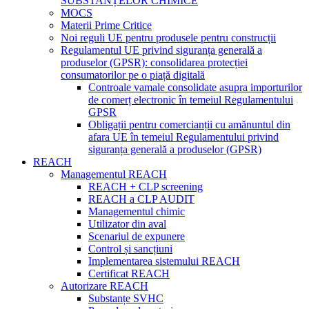
SUBSTANȚELOR CHIMICE
MOCS
Materii Prime Critice
Noi reguli UE pentru produsele pentru construcții
Regulamentul UE privind siguranța generală a
produselor (GPSR): consolidarea protecției
consumatorilor pe o piață digitală
Controale vamale consolidate asupra importurilor
de comerț electronic în temeiul Regulamentului
GPSR
Obligații pentru comercianții cu amănuntul din
afara UE în temeiul Regulamentului privind
siguranța generală a produselor (GPSR)
REACH
Managementul REACH
REACH + CLP screening
REACH a CLP AUDIT
Managementul chimic
Utilizator din aval
Scenariul de expunere
Control și sancțiuni
Implementarea sistemului REACH
Certificat REACH
Autorizare REACH
Substanțe SVHC